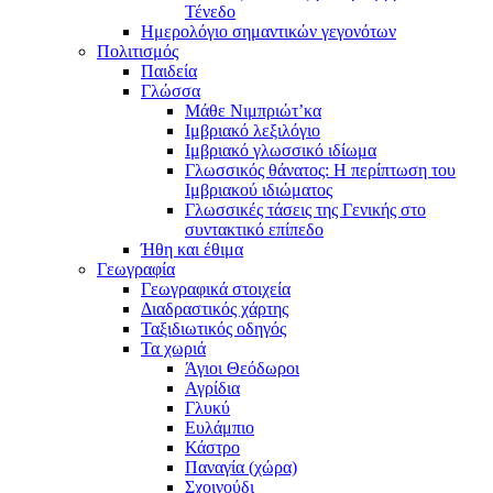
Τένεδο
Ημερολόγιο σημαντικών γεγονότων
Πολιτισμός
Παιδεία
Γλώσσα
Μάθε Νιμπριώτ’κα
Ιμβριακό λεξιλόγιο
Ιμβριακό γλωσσικό ιδίωμα
Γλωσσικός θάνατος: Η περίπτωση του
Ιμβριακού ιδιώματος
Γλωσσικές τάσεις της Γενικής στο
συντακτικό επίπεδο
Ήθη και έθιμα
Γεωγραφία
Γεωγραφικά στοιχεία
Διαδραστικός χάρτης
Ταξιδιωτικός οδηγός
Τα χωριά
Άγιοι Θεόδωροι
Αγρίδια
Γλυκύ
Ευλάμπιο
Κάστρο
Παναγία (χώρα)
Σχοινούδι