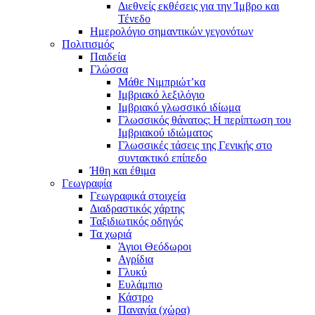
Διεθνείς εκθέσεις για την Ίμβρο και
Τένεδο
Ημερολόγιο σημαντικών γεγονότων
Πολιτισμός
Παιδεία
Γλώσσα
Μάθε Νιμπριώτ’κα
Ιμβριακό λεξιλόγιο
Ιμβριακό γλωσσικό ιδίωμα
Γλωσσικός θάνατος: Η περίπτωση του
Ιμβριακού ιδιώματος
Γλωσσικές τάσεις της Γενικής στο
συντακτικό επίπεδο
Ήθη και έθιμα
Γεωγραφία
Γεωγραφικά στοιχεία
Διαδραστικός χάρτης
Ταξιδιωτικός οδηγός
Τα χωριά
Άγιοι Θεόδωροι
Αγρίδια
Γλυκύ
Ευλάμπιο
Κάστρο
Παναγία (χώρα)