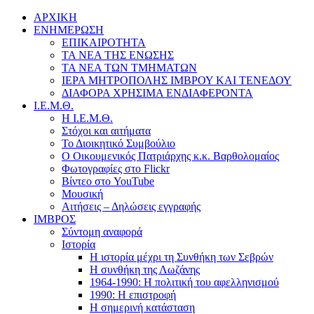
ΑΡΧΙΚΗ
ΕΝΗΜΕΡΩΣΗ
ΕΠΙΚΑΙΡΟΤΗΤΑ
ΤΑ ΝΕΑ ΤΗΣ ΕΝΩΣΗΣ
ΤΑ ΝΕΑ ΤΩΝ ΤΜΗΜΑΤΩΝ
ΙΕΡΑ ΜΗΤΡΟΠΟΛΗΣ ΙΜΒΡΟΥ ΚΑΙ ΤΕΝΕΔΟΥ
ΔΙΑΦΟΡΑ ΧΡΗΣΙΜΑ ΕΝΔΙΑΦΕΡΟΝΤΑ
Ι.Ε.Μ.Θ.
Η Ι.Ε.Μ.Θ.
Στόχοι και αιτήματα
Το Διοικητικό Συμβούλιο
Ο Οικουμενικός Πατριάρχης κ.κ. Βαρθολομαίος
Φωτογραφίες στο Flickr
Βίντεο στο YouTube
Μουσική
Αιτήσεις – Δηλώσεις εγγραφής
ΙΜΒΡΟΣ
Σύντομη αναφορά
Ιστορία
Η ιστορία μέχρι τη Συνθήκη των Σεβρών
Η συνθήκη της Λωζάνης
1964-1990: Η πολιτική του αφελληνισμού
1990: Η επιστροφή
Η σημερινή κατάσταση