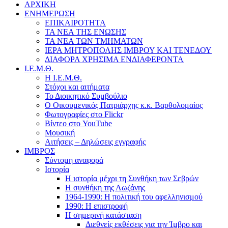
ΑΡΧΙΚΗ
ΕΝΗΜΕΡΩΣΗ
ΕΠΙΚΑΙΡΟΤΗΤΑ
ΤΑ ΝΕΑ ΤΗΣ ΕΝΩΣΗΣ
ΤΑ ΝΕΑ ΤΩΝ ΤΜΗΜΑΤΩΝ
ΙΕΡΑ ΜΗΤΡΟΠΟΛΗΣ ΙΜΒΡΟΥ ΚΑΙ ΤΕΝΕΔΟΥ
ΔΙΑΦΟΡΑ ΧΡΗΣΙΜΑ ΕΝΔΙΑΦΕΡΟΝΤΑ
Ι.Ε.Μ.Θ.
Η Ι.Ε.Μ.Θ.
Στόχοι και αιτήματα
Το Διοικητικό Συμβούλιο
Ο Οικουμενικός Πατριάρχης κ.κ. Βαρθολομαίος
Φωτογραφίες στο Flickr
Βίντεο στο YouTube
Μουσική
Αιτήσεις – Δηλώσεις εγγραφής
ΙΜΒΡΟΣ
Σύντομη αναφορά
Ιστορία
Η ιστορία μέχρι τη Συνθήκη των Σεβρών
Η συνθήκη της Λωζάνης
1964-1990: Η πολιτική του αφελληνισμού
1990: Η επιστροφή
Η σημερινή κατάσταση
Διεθνείς εκθέσεις για την Ίμβρο και