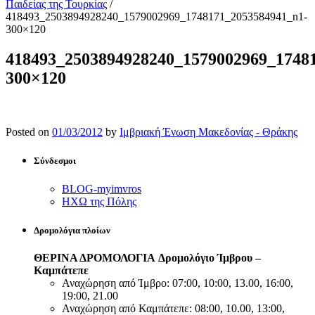
Παιδείας της Τουρκίας
/
418493_2503894928240_1579002969_1748171_2053584941_n1-
300×120
418493_2503894928240_1579002969_1748
300×120
Posted on
01/03/2012
by
Ιμβριακή Ένωση Μακεδονίας - Θράκης
Σύνδεσμοι
BLOG-myimvros
ΗΧΩ της Πόλης
Δρομολόγια πλοίων
ΘΕΡΙΝΑ ΔΡΟΜΟΛΟΓΙΑ
Δρομολόγιο Ίμβρου –
Καμπάτεπε
Αναχώρηση από Ίμβρο: 07:00, 10:00, 13.00, 16:00,
19:00, 21.00
Αναχώρηση από Καμπάτεπε: 08:00, 10.00, 13:00,