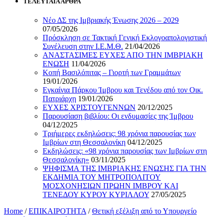
ΤΕΛΕΥΤΑΙΑ ΑΡΘΡΑ
Νέο ΔΣ της Ιμβριακής Ένωσης 2026 – 2029
07/05/2026
Πρόσκληση σε Τακτική Γενική Εκλογοαπολογιστική
Συνέλευση στην Ι.Ε.Μ.Θ.
21/04/2026
ΑΝΑΣΤΑΣΙΜΕΣ ΕΥΧΕΣ ΑΠΟ ΤΗΝ ΙΜΒΡΙΑΚΗ
ΕΝΩΣΗ
11/04/2026
Κοπή Βασιλόπιτας – Γιορτή των Γραμμάτων
19/01/2026
Εγκαίνια Πάρκου Ίμβρου και Τενέδου από τον Οικ.
Πατριάρχη
19/01/2026
ΕΥΧΕΣ ΧΡΙΣΤΟΥΓΕΝΝΩΝ
20/12/2025
Παρουσίαση βιβλίου: Οι ενδυμασίες της Ίμβρου
04/12/2025
Τριήμερες εκδηλώσεις: 98 χρόνια παρουσίας των
Ιμβρίων στη Θεσσαλονίκη
04/12/2025
Εκδηλώσεις: «98 χρόνια παρουσίας των Ιμβρίων στη
Θεσσαλονίκη»
03/11/2025
ΨΗΦΙΣΜΑ ΤΗΣ ΙΜΒΡΙΑΚΗΣ ΕΝΩΣΗΣ ΓΙΑ ΤΗΝ
ΕΚΔΗΜΙΑ ΤΟΥ ΜΗΤΡΟΠΟΛΙΤΟΥ
ΜΟΣΧΟΝΗΣΙΩΝ ΠΡΩΗΝ ΙΜΒΡΟΥ ΚΑΙ
ΤΕΝΕΔΟΥ ΚΥΡΟΥ ΚΥΡΙΛΛΟΥ
27/05/2025
Home
/
ΕΠΙΚΑΙΡΟΤΗΤΑ
/
Θετική εξέλιξη από το Υπουργείο