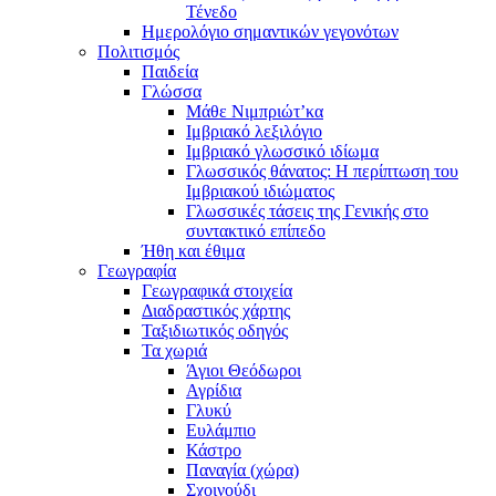
Τένεδο
Ημερολόγιο σημαντικών γεγονότων
Πολιτισμός
Παιδεία
Γλώσσα
Μάθε Νιμπριώτ’κα
Ιμβριακό λεξιλόγιο
Ιμβριακό γλωσσικό ιδίωμα
Γλωσσικός θάνατος: Η περίπτωση του
Ιμβριακού ιδιώματος
Γλωσσικές τάσεις της Γενικής στο
συντακτικό επίπεδο
Ήθη και έθιμα
Γεωγραφία
Γεωγραφικά στοιχεία
Διαδραστικός χάρτης
Ταξιδιωτικός οδηγός
Τα χωριά
Άγιοι Θεόδωροι
Αγρίδια
Γλυκύ
Ευλάμπιο
Κάστρο
Παναγία (χώρα)
Σχοινούδι