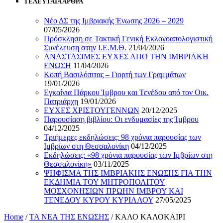
ΤΕΛΕΥΤΑΙΑ ΑΡΘΡΑ
Νέο ΔΣ της Ιμβριακής Ένωσης 2026 – 2029
07/05/2026
Πρόσκληση σε Τακτική Γενική Εκλογοαπολογιστική
Συνέλευση στην Ι.Ε.Μ.Θ.
21/04/2026
ΑΝΑΣΤΑΣΙΜΕΣ ΕΥΧΕΣ ΑΠΟ ΤΗΝ ΙΜΒΡΙΑΚΗ
ΕΝΩΣΗ
11/04/2026
Κοπή Βασιλόπιτας – Γιορτή των Γραμμάτων
19/01/2026
Εγκαίνια Πάρκου Ίμβρου και Τενέδου από τον Οικ.
Πατριάρχη
19/01/2026
ΕΥΧΕΣ ΧΡΙΣΤΟΥΓΕΝΝΩΝ
20/12/2025
Παρουσίαση βιβλίου: Οι ενδυμασίες της Ίμβρου
04/12/2025
Τριήμερες εκδηλώσεις: 98 χρόνια παρουσίας των
Ιμβρίων στη Θεσσαλονίκη
04/12/2025
Εκδηλώσεις: «98 χρόνια παρουσίας των Ιμβρίων στη
Θεσσαλονίκη»
03/11/2025
ΨΗΦΙΣΜΑ ΤΗΣ ΙΜΒΡΙΑΚΗΣ ΕΝΩΣΗΣ ΓΙΑ ΤΗΝ
ΕΚΔΗΜΙΑ ΤΟΥ ΜΗΤΡΟΠΟΛΙΤΟΥ
ΜΟΣΧΟΝΗΣΙΩΝ ΠΡΩΗΝ ΙΜΒΡΟΥ ΚΑΙ
ΤΕΝΕΔΟΥ ΚΥΡΟΥ ΚΥΡΙΛΛΟΥ
27/05/2025
Home
/
ΤΑ ΝΕΑ ΤΗΣ ΕΝΩΣΗΣ
/
ΚΑΛΟ ΚΑΛΟΚΑΙΡΙ