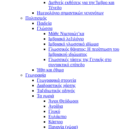
Διεθνείς εκθέσεις για την Ίμβρο και
Τένεδο
Ημερολόγιο σημαντικών γεγονότων
Πολιτισμός
Παιδεία
Γλώσσα
Μάθε Νιμπριώτ’κα
Ιμβριακό λεξιλόγιο
Ιμβριακό γλωσσικό ιδίωμα
Γλωσσικός θάνατος: Η περίπτωση του
Ιμβριακού ιδιώματος
Γλωσσικές τάσεις της Γενικής στο
συντακτικό επίπεδο
Ήθη και έθιμα
Γεωγραφία
Γεωγραφικά στοιχεία
Διαδραστικός χάρτης
Ταξιδιωτικός οδηγός
Τα χωριά
Άγιοι Θεόδωροι
Αγρίδια
Γλυκύ
Ευλάμπιο
Κάστρο
Παναγία (χώρα)