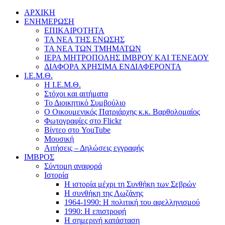
ΑΡΧΙΚΗ
ΕΝΗΜΕΡΩΣΗ
ΕΠΙΚΑΙΡΟΤΗΤΑ
ΤΑ ΝΕΑ ΤΗΣ ΕΝΩΣΗΣ
ΤΑ ΝΕΑ ΤΩΝ ΤΜΗΜΑΤΩΝ
ΙΕΡΑ ΜΗΤΡΟΠΟΛΗΣ ΙΜΒΡΟΥ ΚΑΙ ΤΕΝΕΔΟΥ
ΔΙΑΦΟΡΑ ΧΡΗΣΙΜΑ ΕΝΔΙΑΦΕΡΟΝΤΑ
Ι.Ε.Μ.Θ.
Η Ι.Ε.Μ.Θ.
Στόχοι και αιτήματα
Το Διοικητικό Συμβούλιο
Ο Οικουμενικός Πατριάρχης κ.κ. Βαρθολομαίος
Φωτογραφίες στο Flickr
Βίντεο στο YouTube
Μουσική
Αιτήσεις – Δηλώσεις εγγραφής
ΙΜΒΡΟΣ
Σύντομη αναφορά
Ιστορία
Η ιστορία μέχρι τη Συνθήκη των Σεβρών
Η συνθήκη της Λωζάνης
1964-1990: Η πολιτική του αφελληνισμού
1990: Η επιστροφή
Η σημερινή κατάσταση