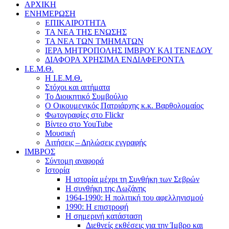
ΑΡΧΙΚΗ
ΕΝΗΜΕΡΩΣΗ
ΕΠΙΚΑΙΡΟΤΗΤΑ
ΤΑ ΝΕΑ ΤΗΣ ΕΝΩΣΗΣ
ΤΑ ΝΕΑ ΤΩΝ ΤΜΗΜΑΤΩΝ
ΙΕΡΑ ΜΗΤΡΟΠΟΛΗΣ ΙΜΒΡΟΥ ΚΑΙ ΤΕΝΕΔΟΥ
ΔΙΑΦΟΡΑ ΧΡΗΣΙΜΑ ΕΝΔΙΑΦΕΡΟΝΤΑ
Ι.Ε.Μ.Θ.
Η Ι.Ε.Μ.Θ.
Στόχοι και αιτήματα
Το Διοικητικό Συμβούλιο
Ο Οικουμενικός Πατριάρχης κ.κ. Βαρθολομαίος
Φωτογραφίες στο Flickr
Βίντεο στο YouTube
Μουσική
Αιτήσεις – Δηλώσεις εγγραφής
ΙΜΒΡΟΣ
Σύντομη αναφορά
Ιστορία
Η ιστορία μέχρι τη Συνθήκη των Σεβρών
Η συνθήκη της Λωζάνης
1964-1990: Η πολιτική του αφελληνισμού
1990: Η επιστροφή
Η σημερινή κατάσταση
Διεθνείς εκθέσεις για την Ίμβρο και