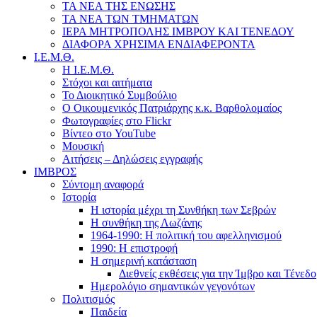
ΤΑ ΝΕΑ ΤΗΣ ΕΝΩΣΗΣ
ΤΑ ΝΕΑ ΤΩΝ ΤΜΗΜΑΤΩΝ
ΙΕΡΑ ΜΗΤΡΟΠΟΛΗΣ ΙΜΒΡΟΥ ΚΑΙ ΤΕΝΕΔΟΥ
ΔΙΑΦΟΡΑ ΧΡΗΣΙΜΑ ΕΝΔΙΑΦΕΡΟΝΤΑ
Ι.Ε.Μ.Θ.
Η Ι.Ε.Μ.Θ.
Στόχοι και αιτήματα
Το Διοικητικό Συμβούλιο
Ο Οικουμενικός Πατριάρχης κ.κ. Βαρθολομαίος
Φωτογραφίες στο Flickr
Βίντεο στο YouTube
Μουσική
Αιτήσεις – Δηλώσεις εγγραφής
ΙΜΒΡΟΣ
Σύντομη αναφορά
Ιστορία
Η ιστορία μέχρι τη Συνθήκη των Σεβρών
Η συνθήκη της Λωζάνης
1964-1990: Η πολιτική του αφελληνισμού
1990: Η επιστροφή
Η σημερινή κατάσταση
Διεθνείς εκθέσεις για την Ίμβρο και Τένεδο
Ημερολόγιο σημαντικών γεγονότων
Πολιτισμός
Παιδεία