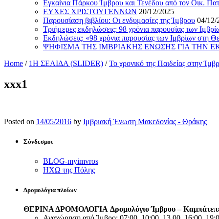
Εγκαίνια Πάρκου Ίμβρου και Τενέδου από τον Οικ. Πα
ΕΥΧΕΣ ΧΡΙΣΤΟΥΓΕΝΝΩΝ
20/12/2025
Παρουσίαση βιβλίου: Οι ενδυμασίες της Ίμβρου
04/12/
Τριήμερες εκδηλώσεις: 98 χρόνια παρουσίας των Ιμβρ
Εκδηλώσεις: «98 χρόνια παρουσίας των Ιμβρίων στη Θ
ΨΗΦΙΣΜΑ ΤΗΣ ΙΜΒΡΙΑΚΗΣ ΕΝΩΣΗΣ ΓΙΑ ΤΗΝ 
Home
/
1Η ΣΕΛΙΔΑ (SLIDER)
/
Το χρονικό της Παιδείας στην Ίμβρ
xxx1
Posted on
14/05/2016
by
Ιμβριακή Ένωση Μακεδονίας - Θράκης
Σύνδεσμοι
BLOG-myimvros
ΗΧΩ της Πόλης
Δρομολόγια πλοίων
ΘΕΡΙΝΑ ΔΡΟΜΟΛΟΓΙΑ
Δρομολόγιο Ίμβρου – Καμπάτεπ
Αναχώρηση από Ίμβρο: 07:00, 10:00, 13.00, 16:00, 19:0