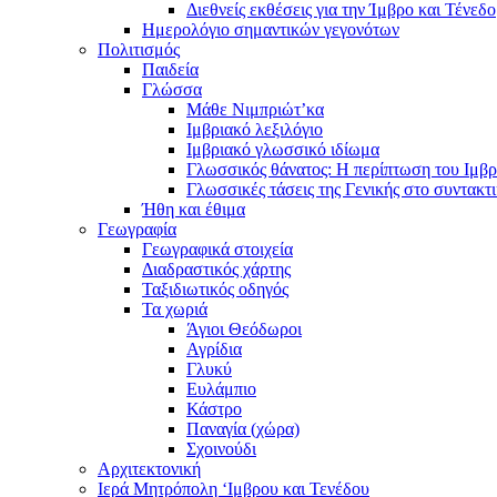
Διεθνείς εκθέσεις για την Ίμβρο και Τένεδο
Ημερολόγιο σημαντικών γεγονότων
Πολιτισμός
Παιδεία
Γλώσσα
Μάθε Νιμπριώτ’κα
Ιμβριακό λεξιλόγιο
Ιμβριακό γλωσσικό ιδίωμα
Γλωσσικός θάνατος: Η περίπτωση του Ιμβρ
Γλωσσικές τάσεις της Γενικής στο συντακτ
Ήθη και έθιμα
Γεωγραφία
Γεωγραφικά στοιχεία
Διαδραστικός χάρτης
Ταξιδιωτικός οδηγός
Τα χωριά
Άγιοι Θεόδωροι
Αγρίδια
Γλυκύ
Ευλάμπιο
Κάστρο
Παναγία (χώρα)
Σχοινούδι
Αρχιτεκτονική
Ιερά Μητρόπολη ‘Ιμβρου και Τενέδου