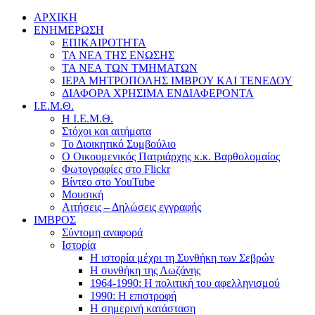
ΑΡΧΙΚΗ
ΕΝΗΜΕΡΩΣΗ
ΕΠΙΚΑΙΡΟΤΗΤΑ
ΤΑ ΝΕΑ ΤΗΣ ΕΝΩΣΗΣ
ΤΑ ΝΕΑ ΤΩΝ ΤΜΗΜΑΤΩΝ
ΙΕΡΑ ΜΗΤΡΟΠΟΛΗΣ ΙΜΒΡΟΥ ΚΑΙ ΤΕΝΕΔΟΥ
ΔΙΑΦΟΡΑ ΧΡΗΣΙΜΑ ΕΝΔΙΑΦΕΡΟΝΤΑ
Ι.Ε.Μ.Θ.
Η Ι.Ε.Μ.Θ.
Στόχοι και αιτήματα
Το Διοικητικό Συμβούλιο
Ο Οικουμενικός Πατριάρχης κ.κ. Βαρθολομαίος
Φωτογραφίες στο Flickr
Βίντεο στο YouTube
Μουσική
Αιτήσεις – Δηλώσεις εγγραφής
ΙΜΒΡΟΣ
Σύντομη αναφορά
Ιστορία
Η ιστορία μέχρι τη Συνθήκη των Σεβρών
Η συνθήκη της Λωζάνης
1964-1990: Η πολιτική του αφελληνισμού
1990: Η επιστροφή
Η σημερινή κατάσταση