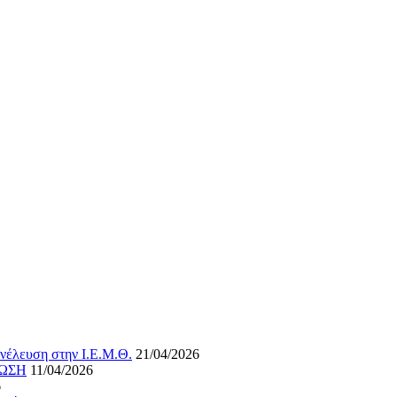
νέλευση στην Ι.Ε.Μ.Θ.
21/04/2026
ΝΩΣΗ
11/04/2026
6