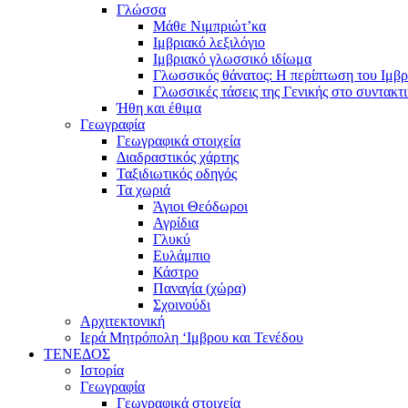
Γλώσσα
Μάθε Νιμπριώτ’κα
Ιμβριακό λεξιλόγιο
Ιμβριακό γλωσσικό ιδίωμα
Γλωσσικός θάνατος: Η περίπτωση του Ιμβρ
Γλωσσικές τάσεις της Γενικής στο συντακτ
Ήθη και έθιμα
Γεωγραφία
Γεωγραφικά στοιχεία
Διαδραστικός χάρτης
Ταξιδιωτικός οδηγός
Τα χωριά
Άγιοι Θεόδωροι
Αγρίδια
Γλυκύ
Ευλάμπιο
Κάστρο
Παναγία (χώρα)
Σχοινούδι
Αρχιτεκτονική
Ιερά Μητρόπολη ‘Ιμβρου και Τενέδου
ΤΕΝΕΔΟΣ
Ιστορία
Γεωγραφία
Γεωγραφικά στοιχεία