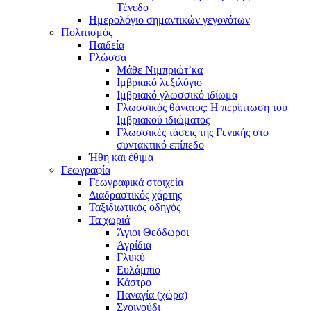
Τένεδο
Ημερολόγιο σημαντικών γεγονότων
Πολιτισμός
Παιδεία
Γλώσσα
Μάθε Νιμπριώτ’κα
Ιμβριακό λεξιλόγιο
Ιμβριακό γλωσσικό ιδίωμα
Γλωσσικός θάνατος: Η περίπτωση του
Ιμβριακού ιδιώματος
Γλωσσικές τάσεις της Γενικής στο
συντακτικό επίπεδο
Ήθη και έθιμα
Γεωγραφία
Γεωγραφικά στοιχεία
Διαδραστικός χάρτης
Ταξιδιωτικός οδηγός
Τα χωριά
Άγιοι Θεόδωροι
Αγρίδια
Γλυκύ
Ευλάμπιο
Κάστρο
Παναγία (χώρα)
Σχοινούδι