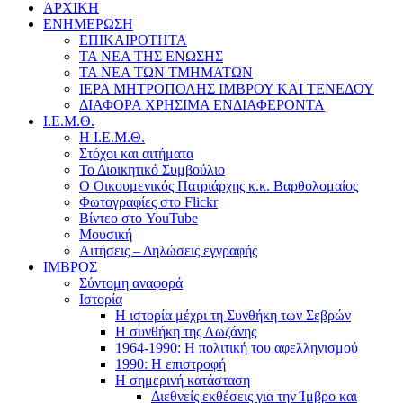
ΑΡΧΙΚΗ
ΕΝΗΜΕΡΩΣΗ
ΕΠΙΚΑΙΡΟΤΗΤΑ
ΤΑ ΝΕΑ ΤΗΣ ΕΝΩΣΗΣ
ΤΑ ΝΕΑ ΤΩΝ ΤΜΗΜΑΤΩΝ
ΙΕΡΑ ΜΗΤΡΟΠΟΛΗΣ ΙΜΒΡΟΥ ΚΑΙ ΤΕΝΕΔΟΥ
ΔΙΑΦΟΡΑ ΧΡΗΣΙΜΑ ΕΝΔΙΑΦΕΡΟΝΤΑ
Ι.Ε.Μ.Θ.
Η Ι.Ε.Μ.Θ.
Στόχοι και αιτήματα
Το Διοικητικό Συμβούλιο
Ο Οικουμενικός Πατριάρχης κ.κ. Βαρθολομαίος
Φωτογραφίες στο Flickr
Βίντεο στο YouTube
Μουσική
Αιτήσεις – Δηλώσεις εγγραφής
ΙΜΒΡΟΣ
Σύντομη αναφορά
Ιστορία
Η ιστορία μέχρι τη Συνθήκη των Σεβρών
Η συνθήκη της Λωζάνης
1964-1990: Η πολιτική του αφελληνισμού
1990: Η επιστροφή
Η σημερινή κατάσταση
Διεθνείς εκθέσεις για την Ίμβρο και