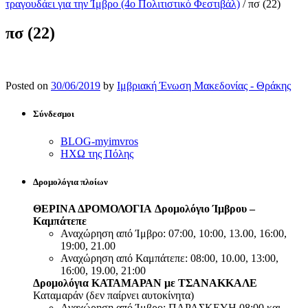
τραγουδάει για την Ίμβρο (4ο Πολιτιστικό Φεστιβάλ)
/
πσ (22)
πσ (22)
Posted on
30/06/2019
by
Ιμβριακή Ένωση Μακεδονίας - Θράκης
Σύνδεσμοι
BLOG-myimvros
ΗΧΩ της Πόλης
Δρομολόγια πλοίων
ΘΕΡΙΝΑ ΔΡΟΜΟΛΟΓΙΑ
Δρομολόγιο Ίμβρου –
Καμπάτεπε
Αναχώρηση από Ίμβρο: 07:00, 10:00, 13.00, 16:00,
19:00, 21.00
Αναχώρηση από Καμπάτεπε: 08:00, 10.00, 13:00,
16:00, 19.00, 21:00
Δρομολόγια ΚΑΤΑΜΑΡΑΝ με ΤΣΑΝΑΚΚΑΛΕ
Καταμαράν (δεν παίρνει αυτοκίνητα)
Αναχώρηση από Ίμβρο: ΠΑΡΑΣΚΕΥΗ 08:00 και