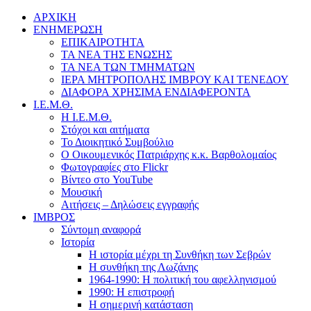
ΑΡΧΙΚΗ
ΕΝΗΜΕΡΩΣΗ
ΕΠΙΚΑΙΡΟΤΗΤΑ
ΤΑ ΝΕΑ ΤΗΣ ΕΝΩΣΗΣ
ΤΑ ΝΕΑ ΤΩΝ ΤΜΗΜΑΤΩΝ
ΙΕΡΑ ΜΗΤΡΟΠΟΛΗΣ ΙΜΒΡΟΥ ΚΑΙ ΤΕΝΕΔΟΥ
ΔΙΑΦΟΡΑ ΧΡΗΣΙΜΑ ΕΝΔΙΑΦΕΡΟΝΤΑ
Ι.Ε.Μ.Θ.
Η Ι.Ε.Μ.Θ.
Στόχοι και αιτήματα
Το Διοικητικό Συμβούλιο
Ο Οικουμενικός Πατριάρχης κ.κ. Βαρθολομαίος
Φωτογραφίες στο Flickr
Βίντεο στο YouTube
Μουσική
Αιτήσεις – Δηλώσεις εγγραφής
ΙΜΒΡΟΣ
Σύντομη αναφορά
Ιστορία
Η ιστορία μέχρι τη Συνθήκη των Σεβρών
Η συνθήκη της Λωζάνης
1964-1990: Η πολιτική του αφελληνισμού
1990: Η επιστροφή
Η σημερινή κατάσταση