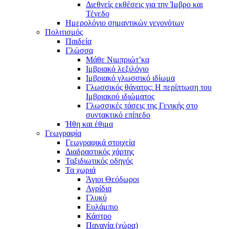
Διεθνείς εκθέσεις για την Ίμβρο και
Τένεδο
Ημερολόγιο σημαντικών γεγονότων
Πολιτισμός
Παιδεία
Γλώσσα
Μάθε Νιμπριώτ’κα
Ιμβριακό λεξιλόγιο
Ιμβριακό γλωσσικό ιδίωμα
Γλωσσικός θάνατος: Η περίπτωση του
Ιμβριακού ιδιώματος
Γλωσσικές τάσεις της Γενικής στο
συντακτικό επίπεδο
Ήθη και έθιμα
Γεωγραφία
Γεωγραφικά στοιχεία
Διαδραστικός χάρτης
Ταξιδιωτικός οδηγός
Τα χωριά
Άγιοι Θεόδωροι
Αγρίδια
Γλυκύ
Ευλάμπιο
Κάστρο
Παναγία (χώρα)