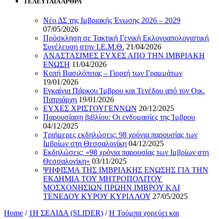
ΤΕΛΕΥΤΑΙΑ ΑΡΘΡΑ
Νέο ΔΣ της Ιμβριακής Ένωσης 2026 – 2029
07/05/2026
Πρόσκληση σε Τακτική Γενική Εκλογοαπολογιστική
Συνέλευση στην Ι.Ε.Μ.Θ.
21/04/2026
ΑΝΑΣΤΑΣΙΜΕΣ ΕΥΧΕΣ ΑΠΟ ΤΗΝ ΙΜΒΡΙΑΚΗ
ΕΝΩΣΗ
11/04/2026
Κοπή Βασιλόπιτας – Γιορτή των Γραμμάτων
19/01/2026
Εγκαίνια Πάρκου Ίμβρου και Τενέδου από τον Οικ.
Πατριάρχη
19/01/2026
ΕΥΧΕΣ ΧΡΙΣΤΟΥΓΕΝΝΩΝ
20/12/2025
Παρουσίαση βιβλίου: Οι ενδυμασίες της Ίμβρου
04/12/2025
Τριήμερες εκδηλώσεις: 98 χρόνια παρουσίας των
Ιμβρίων στη Θεσσαλονίκη
04/12/2025
Εκδηλώσεις: «98 χρόνια παρουσίας των Ιμβρίων στη
Θεσσαλονίκη»
03/11/2025
ΨΗΦΙΣΜΑ ΤΗΣ ΙΜΒΡΙΑΚΗΣ ΕΝΩΣΗΣ ΓΙΑ ΤΗΝ
ΕΚΔΗΜΙΑ ΤΟΥ ΜΗΤΡΟΠΟΛΙΤΟΥ
ΜΟΣΧΟΝΗΣΙΩΝ ΠΡΩΗΝ ΙΜΒΡΟΥ ΚΑΙ
ΤΕΝΕΔΟΥ ΚΥΡΟΥ ΚΥΡΙΛΛΟΥ
27/05/2025
Home
/
1Η ΣΕΛΙΔΑ (SLIDER)
/
Η Τούμπα χορεύει και