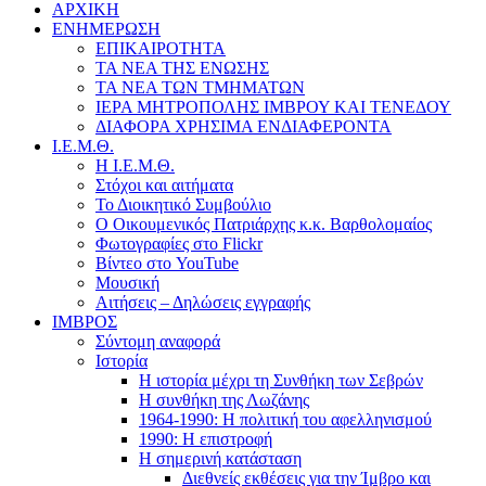
ΑΡΧΙΚΗ
ΕΝΗΜΕΡΩΣΗ
ΕΠΙΚΑΙΡΟΤΗΤΑ
ΤΑ ΝΕΑ ΤΗΣ ΕΝΩΣΗΣ
ΤΑ ΝΕΑ ΤΩΝ ΤΜΗΜΑΤΩΝ
ΙΕΡΑ ΜΗΤΡΟΠΟΛΗΣ ΙΜΒΡΟΥ ΚΑΙ ΤΕΝΕΔΟΥ
ΔΙΑΦΟΡΑ ΧΡΗΣΙΜΑ ΕΝΔΙΑΦΕΡΟΝΤΑ
Ι.Ε.Μ.Θ.
Η Ι.Ε.Μ.Θ.
Στόχοι και αιτήματα
Το Διοικητικό Συμβούλιο
Ο Οικουμενικός Πατριάρχης κ.κ. Βαρθολομαίος
Φωτογραφίες στο Flickr
Βίντεο στο YouTube
Μουσική
Αιτήσεις – Δηλώσεις εγγραφής
ΙΜΒΡΟΣ
Σύντομη αναφορά
Ιστορία
Η ιστορία μέχρι τη Συνθήκη των Σεβρών
Η συνθήκη της Λωζάνης
1964-1990: Η πολιτική του αφελληνισμού
1990: Η επιστροφή
Η σημερινή κατάσταση
Διεθνείς εκθέσεις για την Ίμβρο και