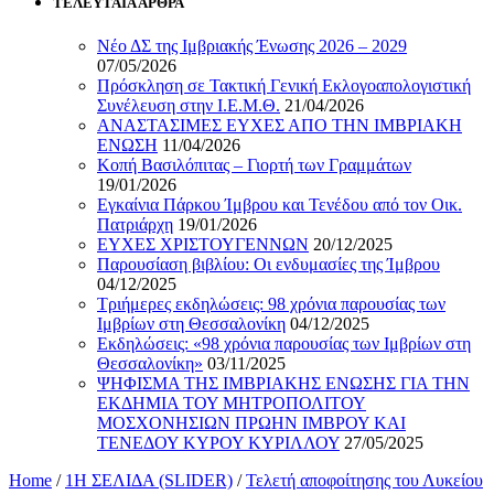
ΤΕΛΕΥΤΑΙΑ ΑΡΘΡΑ
Νέο ΔΣ της Ιμβριακής Ένωσης 2026 – 2029
07/05/2026
Πρόσκληση σε Τακτική Γενική Εκλογοαπολογιστική
Συνέλευση στην Ι.Ε.Μ.Θ.
21/04/2026
ΑΝΑΣΤΑΣΙΜΕΣ ΕΥΧΕΣ ΑΠΟ ΤΗΝ ΙΜΒΡΙΑΚΗ
ΕΝΩΣΗ
11/04/2026
Κοπή Βασιλόπιτας – Γιορτή των Γραμμάτων
19/01/2026
Εγκαίνια Πάρκου Ίμβρου και Τενέδου από τον Οικ.
Πατριάρχη
19/01/2026
ΕΥΧΕΣ ΧΡΙΣΤΟΥΓΕΝΝΩΝ
20/12/2025
Παρουσίαση βιβλίου: Οι ενδυμασίες της Ίμβρου
04/12/2025
Τριήμερες εκδηλώσεις: 98 χρόνια παρουσίας των
Ιμβρίων στη Θεσσαλονίκη
04/12/2025
Εκδηλώσεις: «98 χρόνια παρουσίας των Ιμβρίων στη
Θεσσαλονίκη»
03/11/2025
ΨΗΦΙΣΜΑ ΤΗΣ ΙΜΒΡΙΑΚΗΣ ΕΝΩΣΗΣ ΓΙΑ ΤΗΝ
ΕΚΔΗΜΙΑ ΤΟΥ ΜΗΤΡΟΠΟΛΙΤΟΥ
ΜΟΣΧΟΝΗΣΙΩΝ ΠΡΩΗΝ ΙΜΒΡΟΥ ΚΑΙ
ΤΕΝΕΔΟΥ ΚΥΡΟΥ ΚΥΡΙΛΛΟΥ
27/05/2025
Home
/
1Η ΣΕΛΙΔΑ (SLIDER)
/
Τελετή αποφοίτησης του Λυκείου