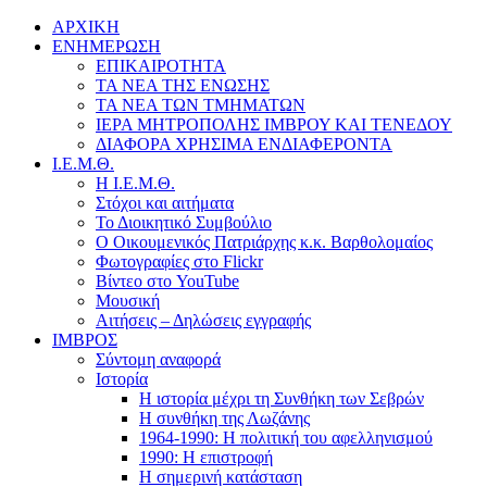
ΑΡΧΙΚΗ
ΕΝΗΜΕΡΩΣΗ
ΕΠΙΚΑΙΡΟΤΗΤΑ
ΤΑ ΝΕΑ ΤΗΣ ΕΝΩΣΗΣ
ΤΑ ΝΕΑ ΤΩΝ ΤΜΗΜΑΤΩΝ
ΙΕΡΑ ΜΗΤΡΟΠΟΛΗΣ ΙΜΒΡΟΥ ΚΑΙ ΤΕΝΕΔΟΥ
ΔΙΑΦΟΡΑ ΧΡΗΣΙΜΑ ΕΝΔΙΑΦΕΡΟΝΤΑ
Ι.Ε.Μ.Θ.
Η Ι.Ε.Μ.Θ.
Στόχοι και αιτήματα
Το Διοικητικό Συμβούλιο
Ο Οικουμενικός Πατριάρχης κ.κ. Βαρθολομαίος
Φωτογραφίες στο Flickr
Βίντεο στο YouTube
Μουσική
Αιτήσεις – Δηλώσεις εγγραφής
ΙΜΒΡΟΣ
Σύντομη αναφορά
Ιστορία
Η ιστορία μέχρι τη Συνθήκη των Σεβρών
Η συνθήκη της Λωζάνης
1964-1990: Η πολιτική του αφελληνισμού
1990: Η επιστροφή
Η σημερινή κατάσταση