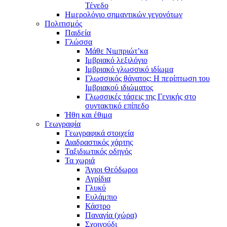
Τένεδο
Ημερολόγιο σημαντικών γεγονότων
Πολιτισμός
Παιδεία
Γλώσσα
Μάθε Νιμπριώτ’κα
Ιμβριακό λεξιλόγιο
Ιμβριακό γλωσσικό ιδίωμα
Γλωσσικός θάνατος: Η περίπτωση του
Ιμβριακού ιδιώματος
Γλωσσικές τάσεις της Γενικής στο
συντακτικό επίπεδο
Ήθη και έθιμα
Γεωγραφία
Γεωγραφικά στοιχεία
Διαδραστικός χάρτης
Ταξιδιωτικός οδηγός
Τα χωριά
Άγιοι Θεόδωροι
Αγρίδια
Γλυκύ
Ευλάμπιο
Κάστρο
Παναγία (χώρα)
Σχοινούδι