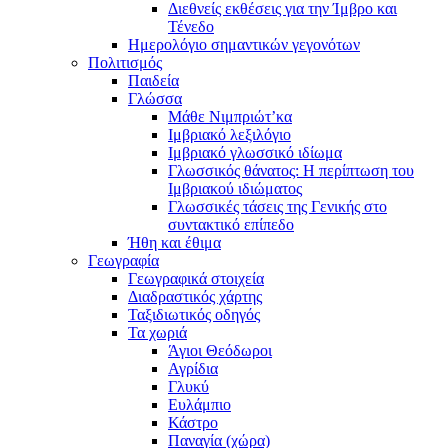
Διεθνείς εκθέσεις για την Ίμβρο και
Τένεδο
Ημερολόγιο σημαντικών γεγονότων
Πολιτισμός
Παιδεία
Γλώσσα
Μάθε Νιμπριώτ’κα
Ιμβριακό λεξιλόγιο
Ιμβριακό γλωσσικό ιδίωμα
Γλωσσικός θάνατος: Η περίπτωση του
Ιμβριακού ιδιώματος
Γλωσσικές τάσεις της Γενικής στο
συντακτικό επίπεδο
Ήθη και έθιμα
Γεωγραφία
Γεωγραφικά στοιχεία
Διαδραστικός χάρτης
Ταξιδιωτικός οδηγός
Τα χωριά
Άγιοι Θεόδωροι
Αγρίδια
Γλυκύ
Ευλάμπιο
Κάστρο
Παναγία (χώρα)