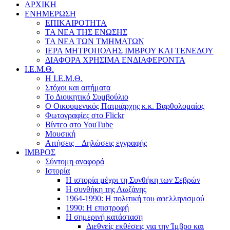
ΑΡΧΙΚΗ
ΕΝΗΜΕΡΩΣΗ
ΕΠΙΚΑΙΡΟΤΗΤΑ
ΤΑ ΝΕΑ ΤΗΣ ΕΝΩΣΗΣ
ΤΑ ΝΕΑ ΤΩΝ ΤΜΗΜΑΤΩΝ
ΙΕΡΑ ΜΗΤΡΟΠΟΛΗΣ ΙΜΒΡΟΥ ΚΑΙ ΤΕΝΕΔΟΥ
ΔΙΑΦΟΡΑ ΧΡΗΣΙΜΑ ΕΝΔΙΑΦΕΡΟΝΤΑ
Ι.Ε.Μ.Θ.
Η Ι.Ε.Μ.Θ.
Στόχοι και αιτήματα
Το Διοικητικό Συμβούλιο
Ο Οικουμενικός Πατριάρχης κ.κ. Βαρθολομαίος
Φωτογραφίες στο Flickr
Βίντεο στο YouTube
Μουσική
Αιτήσεις – Δηλώσεις εγγραφής
ΙΜΒΡΟΣ
Σύντομη αναφορά
Ιστορία
Η ιστορία μέχρι τη Συνθήκη των Σεβρών
Η συνθήκη της Λωζάνης
1964-1990: Η πολιτική του αφελληνισμού
1990: Η επιστροφή
Η σημερινή κατάσταση
Διεθνείς εκθέσεις για την Ίμβρο και