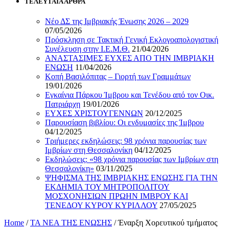
ΤΕΛΕΥΤΑΙΑ ΑΡΘΡΑ
Νέο ΔΣ της Ιμβριακής Ένωσης 2026 – 2029
07/05/2026
Πρόσκληση σε Τακτική Γενική Εκλογοαπολογιστική
Συνέλευση στην Ι.Ε.Μ.Θ.
21/04/2026
ΑΝΑΣΤΑΣΙΜΕΣ ΕΥΧΕΣ ΑΠΟ ΤΗΝ ΙΜΒΡΙΑΚΗ
ΕΝΩΣΗ
11/04/2026
Κοπή Βασιλόπιτας – Γιορτή των Γραμμάτων
19/01/2026
Εγκαίνια Πάρκου Ίμβρου και Τενέδου από τον Οικ.
Πατριάρχη
19/01/2026
ΕΥΧΕΣ ΧΡΙΣΤΟΥΓΕΝΝΩΝ
20/12/2025
Παρουσίαση βιβλίου: Οι ενδυμασίες της Ίμβρου
04/12/2025
Τριήμερες εκδηλώσεις: 98 χρόνια παρουσίας των
Ιμβρίων στη Θεσσαλονίκη
04/12/2025
Εκδηλώσεις: «98 χρόνια παρουσίας των Ιμβρίων στη
Θεσσαλονίκη»
03/11/2025
ΨΗΦΙΣΜΑ ΤΗΣ ΙΜΒΡΙΑΚΗΣ ΕΝΩΣΗΣ ΓΙΑ ΤΗΝ
ΕΚΔΗΜΙΑ ΤΟΥ ΜΗΤΡΟΠΟΛΙΤΟΥ
ΜΟΣΧΟΝΗΣΙΩΝ ΠΡΩΗΝ ΙΜΒΡΟΥ ΚΑΙ
ΤΕΝΕΔΟΥ ΚΥΡΟΥ ΚΥΡΙΛΛΟΥ
27/05/2025
Home
/
ΤΑ ΝΕΑ ΤΗΣ ΕΝΩΣΗΣ
/
Έναρξη Χορευτικού τμήματος