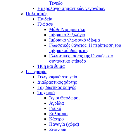
Τένεδο
Ημερολόγιο σημαντικών γεγονότων
Πολιτισμός
Παιδεία
Γλώσσα
Μάθε Νιμπριώτ’κα
Ιμβριακό λεξιλόγιο
Ιμβριακό γλωσσικό ιδίωμα
Γλωσσικός θάνατος: Η περίπτωση του
Ιμβριακού ιδιώματος
Γλωσσικές τάσεις της Γενικής στο
συντακτικό επίπεδο
Ήθη και έθιμα
Γεωγραφία
Γεωγραφικά στοιχεία
Διαδραστικός χάρτης
Ταξιδιωτικός οδηγός
Τα χωριά
Άγιοι Θεόδωροι
Αγρίδια
Γλυκύ
Ευλάμπιο
Κάστρο
Παναγία (χώρα)
Σχοινούδι