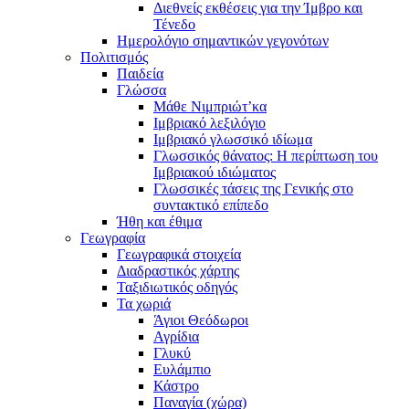
Διεθνείς εκθέσεις για την Ίμβρο και
Τένεδο
Ημερολόγιο σημαντικών γεγονότων
Πολιτισμός
Παιδεία
Γλώσσα
Μάθε Νιμπριώτ’κα
Ιμβριακό λεξιλόγιο
Ιμβριακό γλωσσικό ιδίωμα
Γλωσσικός θάνατος: Η περίπτωση του
Ιμβριακού ιδιώματος
Γλωσσικές τάσεις της Γενικής στο
συντακτικό επίπεδο
Ήθη και έθιμα
Γεωγραφία
Γεωγραφικά στοιχεία
Διαδραστικός χάρτης
Ταξιδιωτικός οδηγός
Τα χωριά
Άγιοι Θεόδωροι
Αγρίδια
Γλυκύ
Ευλάμπιο
Κάστρο
Παναγία (χώρα)