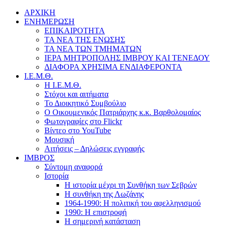
ΑΡΧΙΚΗ
ΕΝΗΜΕΡΩΣΗ
ΕΠΙΚΑΙΡΟΤΗΤΑ
ΤΑ ΝΕΑ ΤΗΣ ΕΝΩΣΗΣ
ΤΑ ΝΕΑ ΤΩΝ ΤΜΗΜΑΤΩΝ
ΙΕΡΑ ΜΗΤΡΟΠΟΛΗΣ ΙΜΒΡΟΥ ΚΑΙ ΤΕΝΕΔΟΥ
ΔΙΑΦΟΡΑ ΧΡΗΣΙΜΑ ΕΝΔΙΑΦΕΡΟΝΤΑ
Ι.Ε.Μ.Θ.
Η Ι.Ε.Μ.Θ.
Στόχοι και αιτήματα
Το Διοικητικό Συμβούλιο
Ο Οικουμενικός Πατριάρχης κ.κ. Βαρθολομαίος
Φωτογραφίες στο Flickr
Βίντεο στο YouTube
Μουσική
Αιτήσεις – Δηλώσεις εγγραφής
ΙΜΒΡΟΣ
Σύντομη αναφορά
Ιστορία
Η ιστορία μέχρι τη Συνθήκη των Σεβρών
Η συνθήκη της Λωζάνης
1964-1990: Η πολιτική του αφελληνισμού
1990: Η επιστροφή
Η σημερινή κατάσταση