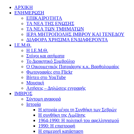
ΑΡΧΙΚΗ
ΕΝΗΜΕΡΩΣΗ
ΕΠΙΚΑΙΡΟΤΗΤΑ
ΤΑ ΝΕΑ ΤΗΣ ΕΝΩΣΗΣ
ΤΑ ΝΕΑ ΤΩΝ ΤΜΗΜΑΤΩΝ
ΙΕΡΑ ΜΗΤΡΟΠΟΛΗΣ ΙΜΒΡΟΥ ΚΑΙ ΤΕΝΕΔΟΥ
ΔΙΑΦΟΡΑ ΧΡΗΣΙΜΑ ΕΝΔΙΑΦΕΡΟΝΤΑ
Ι.Ε.Μ.Θ.
Η Ι.Ε.Μ.Θ.
Στόχοι και αιτήματα
Το Διοικητικό Συμβούλιο
Ο Οικουμενικός Πατριάρχης κ.κ. Βαρθολομαίος
Φωτογραφίες στο Flickr
Βίντεο στο YouTube
Μουσική
Αιτήσεις – Δηλώσεις εγγραφής
ΙΜΒΡΟΣ
Σύντομη αναφορά
Ιστορία
Η ιστορία μέχρι τη Συνθήκη των Σεβρών
Η συνθήκη της Λωζάνης
1964-1990: Η πολιτική του αφελληνισμού
1990: Η επιστροφή
Η σημερινή κατάσταση