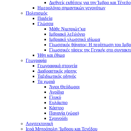
Διεθνείς εκθέσεις για την Ίμβρο και Τένεδο
Ημερολόγιο σημαντικών γεγονότων
Πολιτισμός
Παιδεία
Γλώσσα
Μάθε Νιμπριώτ’κα
Ιμβριακό λεξιλόγιο
Ιμβριακό γλωσσικό ιδίωμα
Γλωσσικός θάνατος: Η περίπτωση του Ιμβρ
Γλωσσικές τάσεις της Γενικής στο συντακτ
Ήθη και έθιμα
Γεωγραφία
Γεωγραφικά στοιχεία
Διαδραστικός χάρτης
Ταξιδιωτικός οδηγός
Τα χωριά
Άγιοι Θεόδωροι
Αγρίδια
Γλυκύ
Ευλάμπιο
Κάστρο
Παναγία (χώρα)
Σχοινούδι
Αρχιτεκτονική
Ιερά Μητρόπολη ‘Ιμβρου και Τενέδου