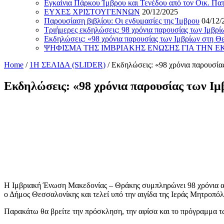
Εγκαίνια Πάρκου Ίμβρου και Τενέδου από τον Οικ. Πα
ΕΥΧΕΣ ΧΡΙΣΤΟΥΓΕΝΝΩΝ
20/12/2025
Παρουσίαση βιβλίου: Οι ενδυμασίες της Ίμβρου
04/12/
Τριήμερες εκδηλώσεις: 98 χρόνια παρουσίας των Ιμβρ
Εκδηλώσεις: «98 χρόνια παρουσίας των Ιμβρίων στη Θ
ΨΗΦΙΣΜΑ ΤΗΣ ΙΜΒΡΙΑΚΗΣ ΕΝΩΣΗΣ ΓΙΑ ΤΗΝ 
Home
/
1Η ΣΕΛΙΔΑ (SLIDER)
/
Εκδηλώσεις: «98 χρόνια παρουσία
Εκδηλώσεις: «98 χρόνια παρουσίας των Ι
Η Ιμβριακή Ένωση Μακεδονίας – Θράκης συμπληρώνει 98 χρόνια από 
ο Δήμος Θεσσαλονίκης και τελεί υπό την αιγίδα της Ιεράς Μητροπ
Παρακάτω θα βρείτε την πρόσκληση, την αφίσα και το πρόγραμμα 