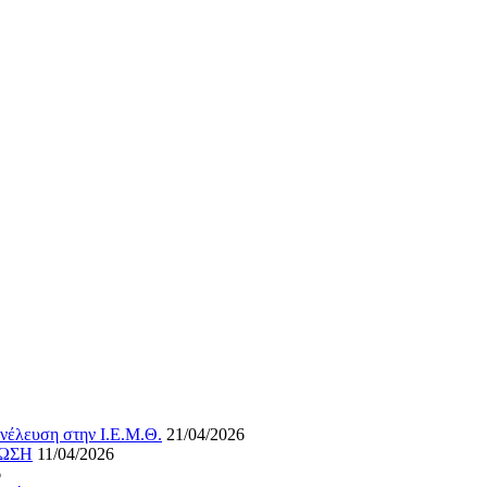
νέλευση στην Ι.Ε.Μ.Θ.
21/04/2026
ΝΩΣΗ
11/04/2026
6