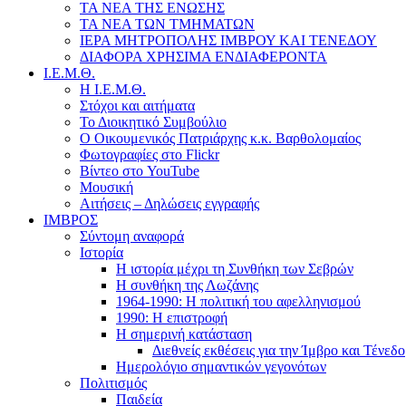
ΤΑ ΝΕΑ ΤΗΣ ΕΝΩΣΗΣ
ΤΑ ΝΕΑ ΤΩΝ ΤΜΗΜΑΤΩΝ
ΙΕΡΑ ΜΗΤΡΟΠΟΛΗΣ ΙΜΒΡΟΥ ΚΑΙ ΤΕΝΕΔΟΥ
ΔΙΑΦΟΡΑ ΧΡΗΣΙΜΑ ΕΝΔΙΑΦΕΡΟΝΤΑ
Ι.Ε.Μ.Θ.
Η Ι.Ε.Μ.Θ.
Στόχοι και αιτήματα
Το Διοικητικό Συμβούλιο
Ο Οικουμενικός Πατριάρχης κ.κ. Βαρθολομαίος
Φωτογραφίες στο Flickr
Βίντεο στο YouTube
Μουσική
Αιτήσεις – Δηλώσεις εγγραφής
ΙΜΒΡΟΣ
Σύντομη αναφορά
Ιστορία
Η ιστορία μέχρι τη Συνθήκη των Σεβρών
Η συνθήκη της Λωζάνης
1964-1990: Η πολιτική του αφελληνισμού
1990: Η επιστροφή
Η σημερινή κατάσταση
Διεθνείς εκθέσεις για την Ίμβρο και Τένεδο
Ημερολόγιο σημαντικών γεγονότων
Πολιτισμός
Παιδεία