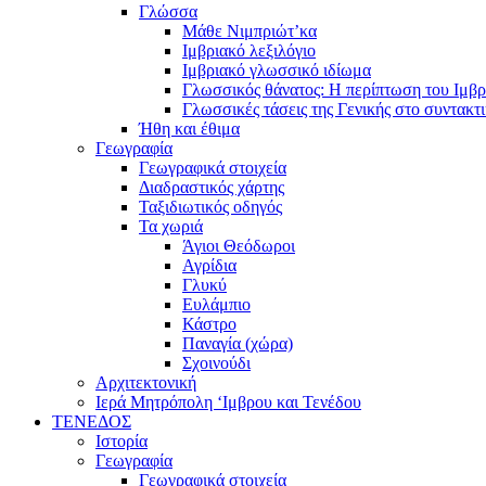
Γλώσσα
Μάθε Νιμπριώτ’κα
Ιμβριακό λεξιλόγιο
Ιμβριακό γλωσσικό ιδίωμα
Γλωσσικός θάνατος: Η περίπτωση του Ιμβρ
Γλωσσικές τάσεις της Γενικής στο συντακτ
Ήθη και έθιμα
Γεωγραφία
Γεωγραφικά στοιχεία
Διαδραστικός χάρτης
Ταξιδιωτικός οδηγός
Τα χωριά
Άγιοι Θεόδωροι
Αγρίδια
Γλυκύ
Ευλάμπιο
Κάστρο
Παναγία (χώρα)
Σχοινούδι
Αρχιτεκτονική
Ιερά Μητρόπολη ‘Ιμβρου και Τενέδου
ΤΕΝΕΔΟΣ
Ιστορία
Γεωγραφία
Γεωγραφικά στοιχεία