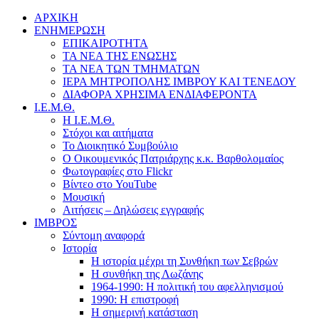
ΑΡΧΙΚΗ
ΕΝΗΜΕΡΩΣΗ
ΕΠΙΚΑΙΡΟΤΗΤΑ
ΤΑ ΝΕΑ ΤΗΣ ΕΝΩΣΗΣ
ΤΑ ΝΕΑ ΤΩΝ ΤΜΗΜΑΤΩΝ
ΙΕΡΑ ΜΗΤΡΟΠΟΛΗΣ ΙΜΒΡΟΥ ΚΑΙ ΤΕΝΕΔΟΥ
ΔΙΑΦΟΡΑ ΧΡΗΣΙΜΑ ΕΝΔΙΑΦΕΡΟΝΤΑ
Ι.Ε.Μ.Θ.
Η Ι.Ε.Μ.Θ.
Στόχοι και αιτήματα
Το Διοικητικό Συμβούλιο
Ο Οικουμενικός Πατριάρχης κ.κ. Βαρθολομαίος
Φωτογραφίες στο Flickr
Βίντεο στο YouTube
Μουσική
Αιτήσεις – Δηλώσεις εγγραφής
ΙΜΒΡΟΣ
Σύντομη αναφορά
Ιστορία
Η ιστορία μέχρι τη Συνθήκη των Σεβρών
Η συνθήκη της Λωζάνης
1964-1990: Η πολιτική του αφελληνισμού
1990: Η επιστροφή
Η σημερινή κατάσταση