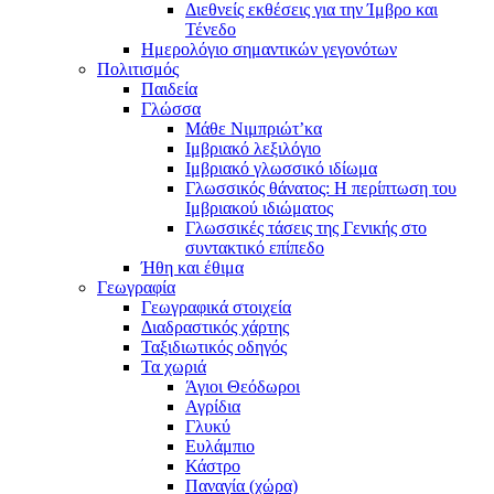
Διεθνείς εκθέσεις για την Ίμβρο και
Τένεδο
Ημερολόγιο σημαντικών γεγονότων
Πολιτισμός
Παιδεία
Γλώσσα
Μάθε Νιμπριώτ’κα
Ιμβριακό λεξιλόγιο
Ιμβριακό γλωσσικό ιδίωμα
Γλωσσικός θάνατος: Η περίπτωση του
Ιμβριακού ιδιώματος
Γλωσσικές τάσεις της Γενικής στο
συντακτικό επίπεδο
Ήθη και έθιμα
Γεωγραφία
Γεωγραφικά στοιχεία
Διαδραστικός χάρτης
Ταξιδιωτικός οδηγός
Τα χωριά
Άγιοι Θεόδωροι
Αγρίδια
Γλυκύ
Ευλάμπιο
Κάστρο
Παναγία (χώρα)