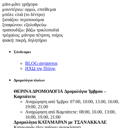
μάνι-μάνι: γρήγορα
μουντέρνω: ορμώ, επιτίθεμαι
μπόλι: ελιά (το δέντρο)
ξισιάζου: περιποιούμαι
ξιταφώνου: εξολοθρεύω
τραπουδίζω: βάζω τρικλοποδιά
τρόχαλος: μάντρα πέτρινη, τοίχος
ψιακή: πικρή, δηλητήριο
Σύνδεσμοι
BLOG-myimvros
ΗΧΩ της Πόλης
Δρομολόγια πλοίων
ΘΕΡΙΝΑ ΔΡΟΜΟΛΟΓΙΑ
Δρομολόγιο Ίμβρου –
Καμπάτεπε
Αναχώρηση από Ίμβρο: 07:00, 10:00, 13.00, 16:00,
19:00, 21.00
Αναχώρηση από Καμπάτεπε: 08:00, 10.00, 13:00,
16:00, 19.00, 21:00
Δρομολόγια ΚΑΤΑΜΑΡΑΝ με ΤΣΑΝΑΚΚΑΛΕ
Καταμαράν (δεν παίρνει αυτοκίνητα)