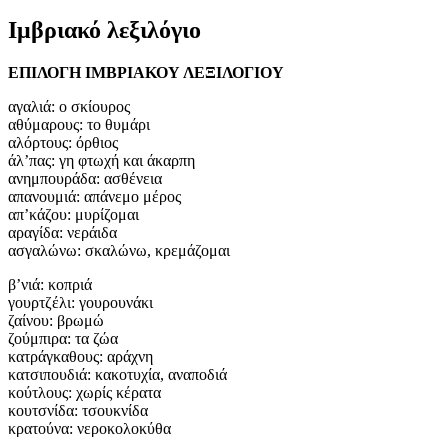
Ιμβριακό λεξιλόγιο
ΕΠΙΛΟΓΗ ΙΜΒΡΙΑΚΟΥ ΛΕΞΙΛΟΓΙΟΥ
αγαλιά: ο σκίουρος
αθύμαρους: το θυμάρι
αλόρτους: όρθιος
άλ’πας: γη φτωχή και άκαρπη
ανημπουράδα: ασθένεια
απανουμιά: απάνεμο μέρος
απ’κάζου: μυρίζομαι
αραγίδα: νεράιδα
ασγαλώνω: σκαλώνω, κρεμάζομαι
β’νιά: κοπριά
γουρτζέλι: γουρουνάκι
ζαίνου: βρωμώ
ζούμπιρα: τα ζώα
κατράγκαθους: αράχνη
κατσιπουδιά: κακοτυχία, αναποδιά
κούτλους: χωρίς κέρατα
κουτσνίδα: τσουκνίδα
κρατούνα: νεροκολοκύθα