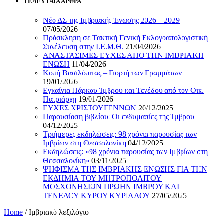
ΤΕΛΕΥΤΑΙΑ ΑΡΘΡΑ
Νέο ΔΣ της Ιμβριακής Ένωσης 2026 – 2029
07/05/2026
Πρόσκληση σε Τακτική Γενική Εκλογοαπολογιστική
Συνέλευση στην Ι.Ε.Μ.Θ.
21/04/2026
ΑΝΑΣΤΑΣΙΜΕΣ ΕΥΧΕΣ ΑΠΟ ΤΗΝ ΙΜΒΡΙΑΚΗ
ΕΝΩΣΗ
11/04/2026
Κοπή Βασιλόπιτας – Γιορτή των Γραμμάτων
19/01/2026
Εγκαίνια Πάρκου Ίμβρου και Τενέδου από τον Οικ.
Πατριάρχη
19/01/2026
ΕΥΧΕΣ ΧΡΙΣΤΟΥΓΕΝΝΩΝ
20/12/2025
Παρουσίαση βιβλίου: Οι ενδυμασίες της Ίμβρου
04/12/2025
Τριήμερες εκδηλώσεις: 98 χρόνια παρουσίας των
Ιμβρίων στη Θεσσαλονίκη
04/12/2025
Εκδηλώσεις: «98 χρόνια παρουσίας των Ιμβρίων στη
Θεσσαλονίκη»
03/11/2025
ΨΗΦΙΣΜΑ ΤΗΣ ΙΜΒΡΙΑΚΗΣ ΕΝΩΣΗΣ ΓΙΑ ΤΗΝ
ΕΚΔΗΜΙΑ ΤΟΥ ΜΗΤΡΟΠΟΛΙΤΟΥ
ΜΟΣΧΟΝΗΣΙΩΝ ΠΡΩΗΝ ΙΜΒΡΟΥ ΚΑΙ
ΤΕΝΕΔΟΥ ΚΥΡΟΥ ΚΥΡΙΛΛΟΥ
27/05/2025
Home
/
Ιμβριακό λεξιλόγιο