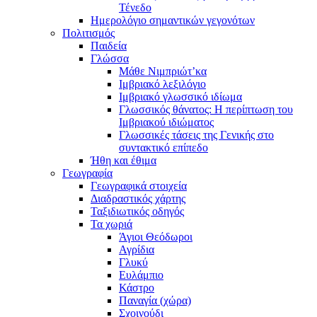
Τένεδο
Ημερολόγιο σημαντικών γεγονότων
Πολιτισμός
Παιδεία
Γλώσσα
Μάθε Νιμπριώτ’κα
Ιμβριακό λεξιλόγιο
Ιμβριακό γλωσσικό ιδίωμα
Γλωσσικός θάνατος: Η περίπτωση του
Ιμβριακού ιδιώματος
Γλωσσικές τάσεις της Γενικής στο
συντακτικό επίπεδο
Ήθη και έθιμα
Γεωγραφία
Γεωγραφικά στοιχεία
Διαδραστικός χάρτης
Ταξιδιωτικός οδηγός
Τα χωριά
Άγιοι Θεόδωροι
Αγρίδια
Γλυκύ
Ευλάμπιο
Κάστρο
Παναγία (χώρα)
Σχοινούδι