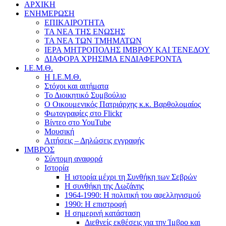
ΑΡΧΙΚΗ
ΕΝΗΜΕΡΩΣΗ
ΕΠΙΚΑΙΡΟΤΗΤΑ
ΤΑ ΝΕΑ ΤΗΣ ΕΝΩΣΗΣ
ΤΑ ΝΕΑ ΤΩΝ ΤΜΗΜΑΤΩΝ
ΙΕΡΑ ΜΗΤΡΟΠΟΛΗΣ ΙΜΒΡΟΥ ΚΑΙ ΤΕΝΕΔΟΥ
ΔΙΑΦΟΡΑ ΧΡΗΣΙΜΑ ΕΝΔΙΑΦΕΡΟΝΤΑ
Ι.Ε.Μ.Θ.
Η Ι.Ε.Μ.Θ.
Στόχοι και αιτήματα
Το Διοικητικό Συμβούλιο
Ο Οικουμενικός Πατριάρχης κ.κ. Βαρθολομαίος
Φωτογραφίες στο Flickr
Βίντεο στο YouTube
Μουσική
Αιτήσεις – Δηλώσεις εγγραφής
ΙΜΒΡΟΣ
Σύντομη αναφορά
Ιστορία
Η ιστορία μέχρι τη Συνθήκη των Σεβρών
Η συνθήκη της Λωζάνης
1964-1990: Η πολιτική του αφελληνισμού
1990: Η επιστροφή
Η σημερινή κατάσταση
Διεθνείς εκθέσεις για την Ίμβρο και