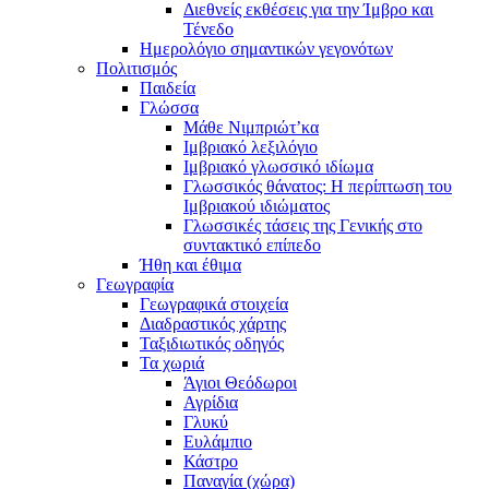
Διεθνείς εκθέσεις για την Ίμβρο και
Τένεδο
Ημερολόγιο σημαντικών γεγονότων
Πολιτισμός
Παιδεία
Γλώσσα
Μάθε Νιμπριώτ’κα
Ιμβριακό λεξιλόγιο
Ιμβριακό γλωσσικό ιδίωμα
Γλωσσικός θάνατος: Η περίπτωση του
Ιμβριακού ιδιώματος
Γλωσσικές τάσεις της Γενικής στο
συντακτικό επίπεδο
Ήθη και έθιμα
Γεωγραφία
Γεωγραφικά στοιχεία
Διαδραστικός χάρτης
Ταξιδιωτικός οδηγός
Τα χωριά
Άγιοι Θεόδωροι
Αγρίδια
Γλυκύ
Ευλάμπιο
Κάστρο
Παναγία (χώρα)