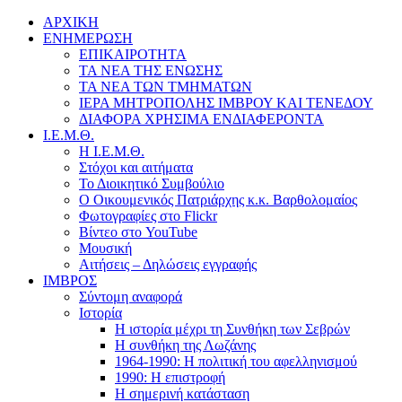
ΑΡΧΙΚΗ
ΕΝΗΜΕΡΩΣΗ
ΕΠΙΚΑΙΡΟΤΗΤΑ
ΤΑ ΝΕΑ ΤΗΣ ΕΝΩΣΗΣ
ΤΑ ΝΕΑ ΤΩΝ ΤΜΗΜΑΤΩΝ
ΙΕΡΑ ΜΗΤΡΟΠΟΛΗΣ ΙΜΒΡΟΥ ΚΑΙ ΤΕΝΕΔΟΥ
ΔΙΑΦΟΡΑ ΧΡΗΣΙΜΑ ΕΝΔΙΑΦΕΡΟΝΤΑ
Ι.Ε.Μ.Θ.
Η Ι.Ε.Μ.Θ.
Στόχοι και αιτήματα
Το Διοικητικό Συμβούλιο
Ο Οικουμενικός Πατριάρχης κ.κ. Βαρθολομαίος
Φωτογραφίες στο Flickr
Βίντεο στο YouTube
Μουσική
Αιτήσεις – Δηλώσεις εγγραφής
ΙΜΒΡΟΣ
Σύντομη αναφορά
Ιστορία
Η ιστορία μέχρι τη Συνθήκη των Σεβρών
Η συνθήκη της Λωζάνης
1964-1990: Η πολιτική του αφελληνισμού
1990: Η επιστροφή
Η σημερινή κατάσταση