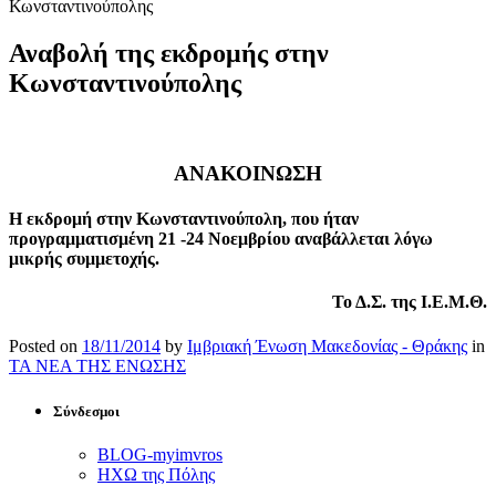
Κωνσταντινούπολης
Αναβολή της εκδρομής στην
Κωνσταντινούπολης
ΑΝΑΚΟΙΝΩΣΗ
Η εκδρομή στην Κωνσταντινούπολη, που ήταν
προγραμματισμένη 21 -24 Νοεμβρίου αναβάλλεται λόγω
μικρής συμμετοχής.
Το Δ.Σ. της Ι.Ε.Μ.Θ.
Posted on
18/11/2014
by
Ιμβριακή Ένωση Μακεδονίας - Θράκης
in
ΤΑ ΝΕΑ ΤΗΣ ΕΝΩΣΗΣ
Σύνδεσμοι
BLOG-myimvros
ΗΧΩ της Πόλης