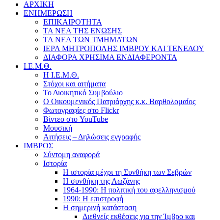
ΑΡΧΙΚΗ
ΕΝΗΜΕΡΩΣΗ
ΕΠΙΚΑΙΡΟΤΗΤΑ
ΤΑ ΝΕΑ ΤΗΣ ΕΝΩΣΗΣ
ΤΑ ΝΕΑ ΤΩΝ ΤΜΗΜΑΤΩΝ
ΙΕΡΑ ΜΗΤΡΟΠΟΛΗΣ ΙΜΒΡΟΥ ΚΑΙ ΤΕΝΕΔΟΥ
ΔΙΑΦΟΡΑ ΧΡΗΣΙΜΑ ΕΝΔΙΑΦΕΡΟΝΤΑ
Ι.Ε.Μ.Θ.
Η Ι.Ε.Μ.Θ.
Στόχοι και αιτήματα
Το Διοικητικό Συμβούλιο
Ο Οικουμενικός Πατριάρχης κ.κ. Βαρθολομαίος
Φωτογραφίες στο Flickr
Βίντεο στο YouTube
Μουσική
Αιτήσεις – Δηλώσεις εγγραφής
ΙΜΒΡΟΣ
Σύντομη αναφορά
Ιστορία
Η ιστορία μέχρι τη Συνθήκη των Σεβρών
Η συνθήκη της Λωζάνης
1964-1990: Η πολιτική του αφελληνισμού
1990: Η επιστροφή
Η σημερινή κατάσταση
Διεθνείς εκθέσεις για την Ίμβρο και