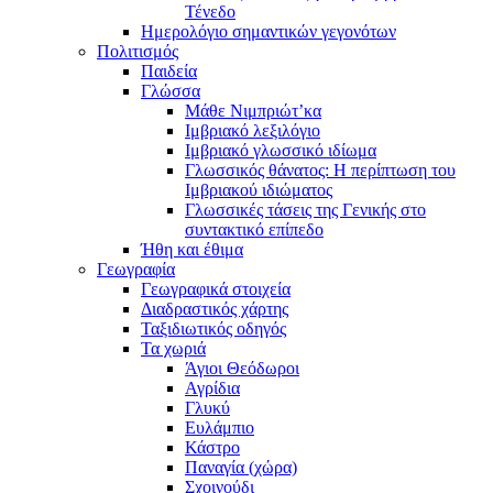
Τένεδο
Ημερολόγιο σημαντικών γεγονότων
Πολιτισμός
Παιδεία
Γλώσσα
Μάθε Νιμπριώτ’κα
Ιμβριακό λεξιλόγιο
Ιμβριακό γλωσσικό ιδίωμα
Γλωσσικός θάνατος: Η περίπτωση του
Ιμβριακού ιδιώματος
Γλωσσικές τάσεις της Γενικής στο
συντακτικό επίπεδο
Ήθη και έθιμα
Γεωγραφία
Γεωγραφικά στοιχεία
Διαδραστικός χάρτης
Ταξιδιωτικός οδηγός
Τα χωριά
Άγιοι Θεόδωροι
Αγρίδια
Γλυκύ
Ευλάμπιο
Κάστρο
Παναγία (χώρα)
Σχοινούδι