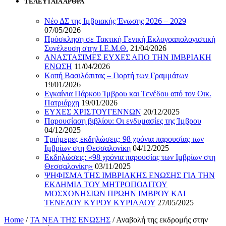
ΤΕΛΕΥΤΑΙΑ ΑΡΘΡΑ
Νέο ΔΣ της Ιμβριακής Ένωσης 2026 – 2029
07/05/2026
Πρόσκληση σε Τακτική Γενική Εκλογοαπολογιστική
Συνέλευση στην Ι.Ε.Μ.Θ.
21/04/2026
ΑΝΑΣΤΑΣΙΜΕΣ ΕΥΧΕΣ ΑΠΟ ΤΗΝ ΙΜΒΡΙΑΚΗ
ΕΝΩΣΗ
11/04/2026
Κοπή Βασιλόπιτας – Γιορτή των Γραμμάτων
19/01/2026
Εγκαίνια Πάρκου Ίμβρου και Τενέδου από τον Οικ.
Πατριάρχη
19/01/2026
ΕΥΧΕΣ ΧΡΙΣΤΟΥΓΕΝΝΩΝ
20/12/2025
Παρουσίαση βιβλίου: Οι ενδυμασίες της Ίμβρου
04/12/2025
Τριήμερες εκδηλώσεις: 98 χρόνια παρουσίας των
Ιμβρίων στη Θεσσαλονίκη
04/12/2025
Εκδηλώσεις: «98 χρόνια παρουσίας των Ιμβρίων στη
Θεσσαλονίκη»
03/11/2025
ΨΗΦΙΣΜΑ ΤΗΣ ΙΜΒΡΙΑΚΗΣ ΕΝΩΣΗΣ ΓΙΑ ΤΗΝ
ΕΚΔΗΜΙΑ ΤΟΥ ΜΗΤΡΟΠΟΛΙΤΟΥ
ΜΟΣΧΟΝΗΣΙΩΝ ΠΡΩΗΝ ΙΜΒΡΟΥ ΚΑΙ
ΤΕΝΕΔΟΥ ΚΥΡΟΥ ΚΥΡΙΛΛΟΥ
27/05/2025
Home
/
ΤΑ ΝΕΑ ΤΗΣ ΕΝΩΣΗΣ
/
Αναβολή της εκδρομής στην