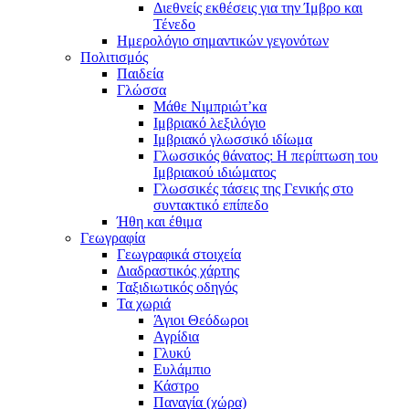
Διεθνείς εκθέσεις για την Ίμβρο και
Τένεδο
Ημερολόγιο σημαντικών γεγονότων
Πολιτισμός
Παιδεία
Γλώσσα
Μάθε Νιμπριώτ’κα
Ιμβριακό λεξιλόγιο
Ιμβριακό γλωσσικό ιδίωμα
Γλωσσικός θάνατος: Η περίπτωση του
Ιμβριακού ιδιώματος
Γλωσσικές τάσεις της Γενικής στο
συντακτικό επίπεδο
Ήθη και έθιμα
Γεωγραφία
Γεωγραφικά στοιχεία
Διαδραστικός χάρτης
Ταξιδιωτικός οδηγός
Τα χωριά
Άγιοι Θεόδωροι
Αγρίδια
Γλυκύ
Ευλάμπιο
Κάστρο
Παναγία (χώρα)