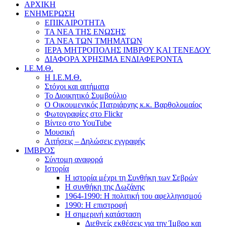
ΑΡΧΙΚΗ
ΕΝΗΜΕΡΩΣΗ
ΕΠΙΚΑΙΡΟΤΗΤΑ
ΤΑ ΝΕΑ ΤΗΣ ΕΝΩΣΗΣ
ΤΑ ΝΕΑ ΤΩΝ ΤΜΗΜΑΤΩΝ
ΙΕΡΑ ΜΗΤΡΟΠΟΛΗΣ ΙΜΒΡΟΥ ΚΑΙ ΤΕΝΕΔΟΥ
ΔΙΑΦΟΡΑ ΧΡΗΣΙΜΑ ΕΝΔΙΑΦΕΡΟΝΤΑ
Ι.Ε.Μ.Θ.
Η Ι.Ε.Μ.Θ.
Στόχοι και αιτήματα
Το Διοικητικό Συμβούλιο
Ο Οικουμενικός Πατριάρχης κ.κ. Βαρθολομαίος
Φωτογραφίες στο Flickr
Βίντεο στο YouTube
Μουσική
Αιτήσεις – Δηλώσεις εγγραφής
ΙΜΒΡΟΣ
Σύντομη αναφορά
Ιστορία
Η ιστορία μέχρι τη Συνθήκη των Σεβρών
Η συνθήκη της Λωζάνης
1964-1990: Η πολιτική του αφελληνισμού
1990: Η επιστροφή
Η σημερινή κατάσταση
Διεθνείς εκθέσεις για την Ίμβρο και