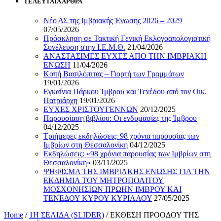
ΤΕΛΕΥΤΑΙΑ ΑΡΘΡΑ
Νέο ΔΣ της Ιμβριακής Ένωσης 2026 – 2029
07/05/2026
Πρόσκληση σε Τακτική Γενική Εκλογοαπολογιστική
Συνέλευση στην Ι.Ε.Μ.Θ.
21/04/2026
ΑΝΑΣΤΑΣΙΜΕΣ ΕΥΧΕΣ ΑΠΟ ΤΗΝ ΙΜΒΡΙΑΚΗ
ΕΝΩΣΗ
11/04/2026
Κοπή Βασιλόπιτας – Γιορτή των Γραμμάτων
19/01/2026
Εγκαίνια Πάρκου Ίμβρου και Τενέδου από τον Οικ.
Πατριάρχη
19/01/2026
ΕΥΧΕΣ ΧΡΙΣΤΟΥΓΕΝΝΩΝ
20/12/2025
Παρουσίαση βιβλίου: Οι ενδυμασίες της Ίμβρου
04/12/2025
Τριήμερες εκδηλώσεις: 98 χρόνια παρουσίας των
Ιμβρίων στη Θεσσαλονίκη
04/12/2025
Εκδηλώσεις: «98 χρόνια παρουσίας των Ιμβρίων στη
Θεσσαλονίκη»
03/11/2025
ΨΗΦΙΣΜΑ ΤΗΣ ΙΜΒΡΙΑΚΗΣ ΕΝΩΣΗΣ ΓΙΑ ΤΗΝ
ΕΚΔΗΜΙΑ ΤΟΥ ΜΗΤΡΟΠΟΛΙΤΟΥ
ΜΟΣΧΟΝΗΣΙΩΝ ΠΡΩΗΝ ΙΜΒΡΟΥ ΚΑΙ
ΤΕΝΕΔΟΥ ΚΥΡΟΥ ΚΥΡΙΛΛΟΥ
27/05/2025
Home
/
1Η ΣΕΛΙΔΑ (SLIDER)
/
ΕΚΘΕΣΗ ΠΡΟΟΔΟΥ ΤΗΣ