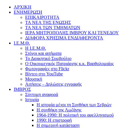
ΑΡΧΙΚΗ
ΕΝΗΜΕΡΩΣΗ
ΕΠΙΚΑΙΡΟΤΗΤΑ
ΤΑ ΝΕΑ ΤΗΣ ΕΝΩΣΗΣ
ΤΑ ΝΕΑ ΤΩΝ ΤΜΗΜΑΤΩΝ
ΙΕΡΑ ΜΗΤΡΟΠΟΛΗΣ ΙΜΒΡΟΥ ΚΑΙ ΤΕΝΕΔΟΥ
ΔΙΑΦΟΡΑ ΧΡΗΣΙΜΑ ΕΝΔΙΑΦΕΡΟΝΤΑ
Ι.Ε.Μ.Θ.
Η Ι.Ε.Μ.Θ.
Στόχοι και αιτήματα
Το Διοικητικό Συμβούλιο
Ο Οικουμενικός Πατριάρχης κ.κ. Βαρθολομαίος
Φωτογραφίες στο Flickr
Βίντεο στο YouTube
Μουσική
Αιτήσεις – Δηλώσεις εγγραφής
ΙΜΒΡΟΣ
Σύντομη αναφορά
Ιστορία
Η ιστορία μέχρι τη Συνθήκη των Σεβρών
Η συνθήκη της Λωζάνης
1964-1990: Η πολιτική του αφελληνισμού
1990: Η επιστροφή
Η σημερινή κατάσταση