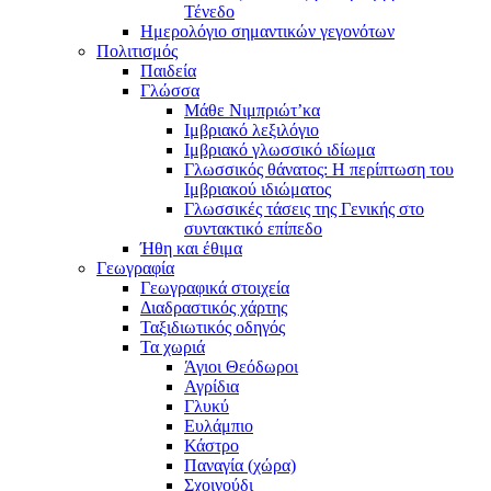
Τένεδο
Ημερολόγιο σημαντικών γεγονότων
Πολιτισμός
Παιδεία
Γλώσσα
Μάθε Νιμπριώτ’κα
Ιμβριακό λεξιλόγιο
Ιμβριακό γλωσσικό ιδίωμα
Γλωσσικός θάνατος: Η περίπτωση του
Ιμβριακού ιδιώματος
Γλωσσικές τάσεις της Γενικής στο
συντακτικό επίπεδο
Ήθη και έθιμα
Γεωγραφία
Γεωγραφικά στοιχεία
Διαδραστικός χάρτης
Ταξιδιωτικός οδηγός
Τα χωριά
Άγιοι Θεόδωροι
Αγρίδια
Γλυκύ
Ευλάμπιο
Κάστρο
Παναγία (χώρα)
Σχοινούδι