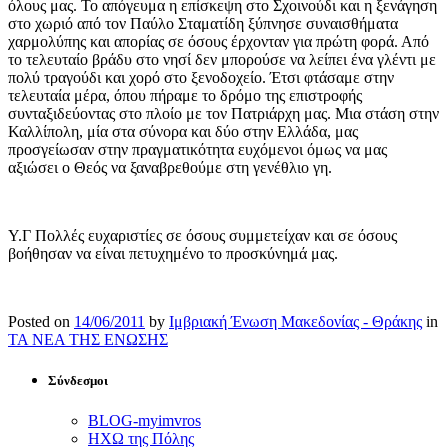
όλους μας. Το απόγευμα η επίσκεψη στο Σχοινούδι και η ξενάγηση
στο χωριό από τον Παύλο Σταματίδη ξύπνησε συναισθήματα
χαρμολύπης και απορίας σε όσους έρχονταν για πρώτη φορά. Από
το τελευταίο βράδυ στο νησί δεν μπορούσε να λείπει ένα γλέντι με
πολύ τραγούδι και χορό στο ξενοδοχείο. Έτσι φτάσαμε στην
τελευταία μέρα, όπου πήραμε το δρόμο της επιστροφής
συνταξιδεύοντας στο πλοίο με τον Πατριάρχη μας. Μια στάση στην
Καλλίπολη, μία στα σύνορα και δύο στην Ελλάδα, μας
προσγείωσαν στην πραγματικότητα ευχόμενοι όμως να μας
αξιώσει ο Θεός να ξαναβρεθούμε στη γενέθλιο γη.
Υ.Γ Πολλές ευχαριστίες σε όσους συμμετείχαν και σε όσους
βοήθησαν να είναι πετυχημένο το προσκύνημά μας.
Posted on
14/06/2011
by
Ιμβριακή Ένωση Μακεδονίας - Θράκης
in
ΤΑ ΝΕΑ ΤΗΣ ΕΝΩΣΗΣ
Σύνδεσμοι
BLOG-myimvros
ΗΧΩ της Πόλης