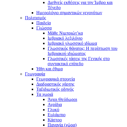
Διεθνείς εκθέσεις για την Ίμβρο και
Τένεδο
Ημερολόγιο σημαντικών γεγονότων
Πολιτισμός
Παιδεία
Γλώσσα
Μάθε Νιμπριώτ’κα
Ιμβριακό λεξιλόγιο
Ιμβριακό γλωσσικό ιδίωμα
Γλωσσικός θάνατος: Η περίπτωση του
Ιμβριακού ιδιώματος
Γλωσσικές τάσεις της Γενικής στο
συντακτικό επίπεδο
Ήθη και έθιμα
Γεωγραφία
Γεωγραφικά στοιχεία
Διαδραστικός χάρτης
Ταξιδιωτικός οδηγός
Τα χωριά
Άγιοι Θεόδωροι
Αγρίδια
Γλυκύ
Ευλάμπιο
Κάστρο
Παναγία (χώρα)