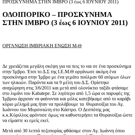
ΠΡΟΣΚΥΝΗΜΑ ΣΤΗΝ ΙΜΒΡΟ (3 έως 6 ΙΟΥΝΙΟΥ 2011)
ΟΔΟΙΠΟΡΙΚΟ – ΠΡΟΣΚΥΝΗΜΑ
ΣΤΗΝ ΙΜΒΡΟ (3 έως 6 ΙΟΥΝΙΟΥ 2011)
ΟΡΓΑΝΩΣΗ ΙΜΒΡΙΑΚΗ ΕΝΩΣΗ Μ-Θ
Δε χρειάζεται μεγάλη σκέψη για να πεις το ναι σε ένα προσκύνημα
στην Ίμβρο. Έτσι το Δ.Σ της Ι.Ε.Μ.Θ οργάνωσε ακόμη ένα
προσκύνημα στην Ίμβρο με ένα γεμάτο πούλμαν 60 ατόμων όλων
των ηλικιών. Παρόντα και τα 9 μέλη του Δ.Σ. Ορίστηκε
αναχώρηση στις 3/6/2011 και μετά από ολονύκτιο ταξίδι φτάσαμε
στο λιμάνι του Kabatepe. Σε λιγότερο από 1,5 ώρα οι παρυφές της
Ίμβρου άρχισαν να φαίνονται και μόλις κατεβήκαμε από το καράβι
κύριο μέλημά μας ήταν να προλάβουμε τα Θυρανοίξια του Αγ.
Ιωάννου του Μυρσινιώτη στο Κάστρο. Ο Δεσπότης μας
κ.κ.Κύριλλος φρόντισε όμως να καθυστερήσει τα Θυρανοίξια ώστε
να είμαστε κι εμείς εκεί.
Μετά από 30 λεπτά πεζοπορίας φθάσαμε στον Αγ. Ιωάννη όπου