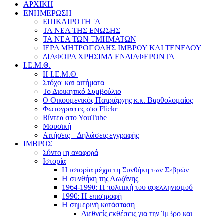
ΑΡΧΙΚΗ
ΕΝΗΜΕΡΩΣΗ
ΕΠΙΚΑΙΡΟΤΗΤΑ
ΤΑ ΝΕΑ ΤΗΣ ΕΝΩΣΗΣ
ΤΑ ΝΕΑ ΤΩΝ ΤΜΗΜΑΤΩΝ
ΙΕΡΑ ΜΗΤΡΟΠΟΛΗΣ ΙΜΒΡΟΥ ΚΑΙ ΤΕΝΕΔΟΥ
ΔΙΑΦΟΡΑ ΧΡΗΣΙΜΑ ΕΝΔΙΑΦΕΡΟΝΤΑ
Ι.Ε.Μ.Θ.
Η Ι.Ε.Μ.Θ.
Στόχοι και αιτήματα
Το Διοικητικό Συμβούλιο
Ο Οικουμενικός Πατριάρχης κ.κ. Βαρθολομαίος
Φωτογραφίες στο Flickr
Βίντεο στο YouTube
Μουσική
Αιτήσεις – Δηλώσεις εγγραφής
ΙΜΒΡΟΣ
Σύντομη αναφορά
Ιστορία
Η ιστορία μέχρι τη Συνθήκη των Σεβρών
Η συνθήκη της Λωζάνης
1964-1990: Η πολιτική του αφελληνισμού
1990: Η επιστροφή
Η σημερινή κατάσταση
Διεθνείς εκθέσεις για την Ίμβρο και