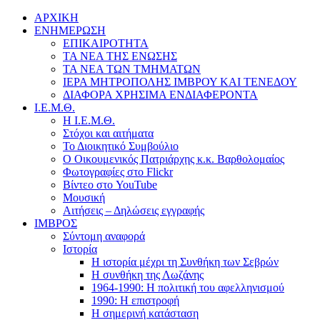
ΑΡΧΙΚΗ
ΕΝΗΜΕΡΩΣΗ
ΕΠΙΚΑΙΡΟΤΗΤΑ
ΤΑ ΝΕΑ ΤΗΣ ΕΝΩΣΗΣ
ΤΑ ΝΕΑ ΤΩΝ ΤΜΗΜΑΤΩΝ
ΙΕΡΑ ΜΗΤΡΟΠΟΛΗΣ ΙΜΒΡΟΥ ΚΑΙ ΤΕΝΕΔΟΥ
ΔΙΑΦΟΡΑ ΧΡΗΣΙΜΑ ΕΝΔΙΑΦΕΡΟΝΤΑ
Ι.Ε.Μ.Θ.
Η Ι.Ε.Μ.Θ.
Στόχοι και αιτήματα
Το Διοικητικό Συμβούλιο
Ο Οικουμενικός Πατριάρχης κ.κ. Βαρθολομαίος
Φωτογραφίες στο Flickr
Βίντεο στο YouTube
Μουσική
Αιτήσεις – Δηλώσεις εγγραφής
ΙΜΒΡΟΣ
Σύντομη αναφορά
Ιστορία
Η ιστορία μέχρι τη Συνθήκη των Σεβρών
Η συνθήκη της Λωζάνης
1964-1990: Η πολιτική του αφελληνισμού
1990: Η επιστροφή
Η σημερινή κατάσταση