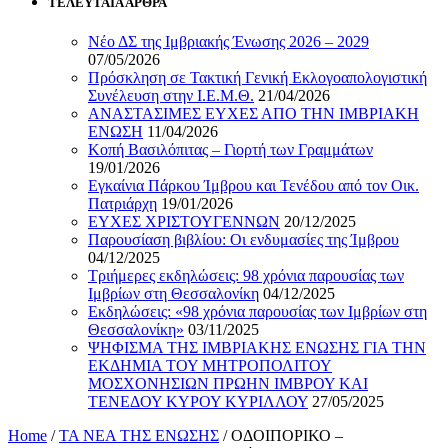
ΤΕΛΕΥΤΑΙΑ ΑΡΘΡΑ
Νέο ΔΣ της Ιμβριακής Ένωσης 2026 – 2029
07/05/2026
Πρόσκληση σε Τακτική Γενική Εκλογοαπολογιστική
Συνέλευση στην Ι.Ε.Μ.Θ.
21/04/2026
ΑΝΑΣΤΑΣΙΜΕΣ ΕΥΧΕΣ ΑΠΟ ΤΗΝ ΙΜΒΡΙΑΚΗ
ΕΝΩΣΗ
11/04/2026
Κοπή Βασιλόπιτας – Γιορτή των Γραμμάτων
19/01/2026
Εγκαίνια Πάρκου Ίμβρου και Τενέδου από τον Οικ.
Πατριάρχη
19/01/2026
ΕΥΧΕΣ ΧΡΙΣΤΟΥΓΕΝΝΩΝ
20/12/2025
Παρουσίαση βιβλίου: Οι ενδυμασίες της Ίμβρου
04/12/2025
Τριήμερες εκδηλώσεις: 98 χρόνια παρουσίας των
Ιμβρίων στη Θεσσαλονίκη
04/12/2025
Εκδηλώσεις: «98 χρόνια παρουσίας των Ιμβρίων στη
Θεσσαλονίκη»
03/11/2025
ΨΗΦΙΣΜΑ ΤΗΣ ΙΜΒΡΙΑΚΗΣ ΕΝΩΣΗΣ ΓΙΑ ΤΗΝ
ΕΚΔΗΜΙΑ ΤΟΥ ΜΗΤΡΟΠΟΛΙΤΟΥ
ΜΟΣΧΟΝΗΣΙΩΝ ΠΡΩΗΝ ΙΜΒΡΟΥ ΚΑΙ
ΤΕΝΕΔΟΥ ΚΥΡΟΥ ΚΥΡΙΛΛΟΥ
27/05/2025
Home
/
ΤΑ ΝΕΑ ΤΗΣ ΕΝΩΣΗΣ
/
ΟΔΟΙΠΟΡΙΚΟ –