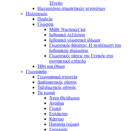
Τένεδο
Ημερολόγιο σημαντικών γεγονότων
Πολιτισμός
Παιδεία
Γλώσσα
Μάθε Νιμπριώτ’κα
Ιμβριακό λεξιλόγιο
Ιμβριακό γλωσσικό ιδίωμα
Γλωσσικός θάνατος: Η περίπτωση του
Ιμβριακού ιδιώματος
Γλωσσικές τάσεις της Γενικής στο
συντακτικό επίπεδο
Ήθη και έθιμα
Γεωγραφία
Γεωγραφικά στοιχεία
Διαδραστικός χάρτης
Ταξιδιωτικός οδηγός
Τα χωριά
Άγιοι Θεόδωροι
Αγρίδια
Γλυκύ
Ευλάμπιο
Κάστρο
Παναγία (χώρα)
Σχοινούδι