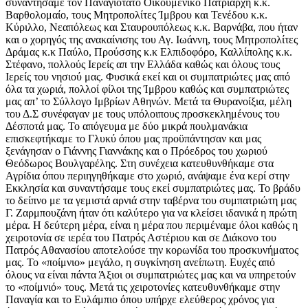
συναντήσαμε τον Παναγιότατο Οικουμενικό Πατριάρχη κ.κ.
Βαρθολομαίο, τους Μητροπολίτες Ίμβρου και Τενέδου κ.κ.
Κύριλλο, Νεαπόλεως και Σταυρουπόλεως κ.κ. Βαρνάβα, που ήταν
και ο χορηγός της ανακαίνισης του Αγ. Ιωάννη, τους Μητροπολίτες
Δράμας κ.κ Παύλο, Προύσσης κ.κ Ελπιδοφόρο, Καλλίπολης κ.κ.
Στέφανο, πολλούς Ιερείς απ την Ελλάδα καθώς και όλους τους
Ιερείς του νησιού μας. Φυσικά εκεί και οι συμπατριώτες μας από
όλα τα χωριά, πολλοί φίλοι της Ίμβρου καθώς και συμπατριώτες
μας απ’ το Σύλλογο Ιμβρίων Αθηνών. Μετά τα Θυρανοίξια, μέλη
του Δ.Σ συνέφαγαν με τους υπόλοιπους προσκεκλημένους του
Δέσποτά μας. Το απόγευμα με δύο μικρά πουλμανάκια
επισκεφτήκαμε το Γλυκύ όπου μας προϋπάντησαν και μας
ξενάγησαν ο Γιάννης Γιαννάκης και ο Πρόεδρος του χωριού
Θεόδωρος Βουλγαρέλης. Στη συνέχεια κατευθυνθήκαμε στα
Αγρίδια όπου περιηγηθήκαμε στο χωριό, ανάψαμε ένα κερί στην
Εκκλησία και συναντήσαμε τους εκεί συμπατριώτες μας. Το βράδυ
το δείπνο με τα γεμιστά αρνιά στην ταβέρνα του συμπατριώτη μας
Γ. Ζαρμπουζάνη ήταν ότι καλύτερο για να κλείσει ιδανικά η πρώτη
μέρα. Η δεύτερη μέρα, είναι η μέρα που περιμέναμε όλοι καθώς η
χειροτονία σε ιερέα του Πατρός Αστέριου και σε Διάκονο του
Πατρός Αθανασίου αποτελούσε την κορωνίδα του προσκυνήματος
μας. Το «ποίμνιο» μεγάλο, η συγκίνηση ανείπωτη. Ευχές από
όλους να είναι πάντα Άξιοι οι συμπατριώτες μας και να υπηρετούν
το «ποίμνιό» τους. Μετά τις χειροτονίες κατευθυνθήκαμε στην
Παναγία και το Ευλάμπιο όπου υπήρχε ελεύθερος χρόνος για