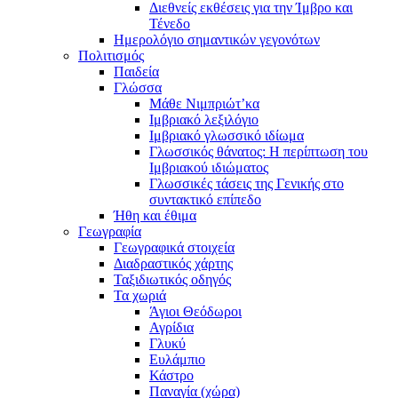
Διεθνείς εκθέσεις για την Ίμβρο και
Τένεδο
Ημερολόγιο σημαντικών γεγονότων
Πολιτισμός
Παιδεία
Γλώσσα
Μάθε Νιμπριώτ’κα
Ιμβριακό λεξιλόγιο
Ιμβριακό γλωσσικό ιδίωμα
Γλωσσικός θάνατος: Η περίπτωση του
Ιμβριακού ιδιώματος
Γλωσσικές τάσεις της Γενικής στο
συντακτικό επίπεδο
Ήθη και έθιμα
Γεωγραφία
Γεωγραφικά στοιχεία
Διαδραστικός χάρτης
Ταξιδιωτικός οδηγός
Τα χωριά
Άγιοι Θεόδωροι
Αγρίδια
Γλυκύ
Ευλάμπιο
Κάστρο
Παναγία (χώρα)