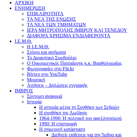
ΑΡΧΙΚΗ
ΕΝΗΜΕΡΩΣΗ
ΕΠΙΚΑΙΡΟΤΗΤΑ
ΤΑ ΝΕΑ ΤΗΣ ΕΝΩΣΗΣ
ΤΑ ΝΕΑ ΤΩΝ ΤΜΗΜΑΤΩΝ
ΙΕΡΑ ΜΗΤΡΟΠΟΛΗΣ ΙΜΒΡΟΥ ΚΑΙ ΤΕΝΕΔΟΥ
ΔΙΑΦΟΡΑ ΧΡΗΣΙΜΑ ΕΝΔΙΑΦΕΡΟΝΤΑ
Ι.Ε.Μ.Θ.
Η Ι.Ε.Μ.Θ.
Στόχοι και αιτήματα
Το Διοικητικό Συμβούλιο
Ο Οικουμενικός Πατριάρχης κ.κ. Βαρθολομαίος
Φωτογραφίες στο Flickr
Βίντεο στο YouTube
Μουσική
Αιτήσεις – Δηλώσεις εγγραφής
ΙΜΒΡΟΣ
Σύντομη αναφορά
Ιστορία
Η ιστορία μέχρι τη Συνθήκη των Σεβρών
Η συνθήκη της Λωζάνης
1964-1990: Η πολιτική του αφελληνισμού
1990: Η επιστροφή
Η σημερινή κατάσταση
Διεθνείς εκθέσεις για την Ίμβρο και