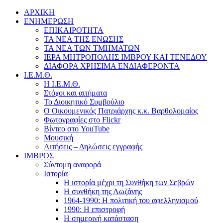
ΑΡΧΙΚΗ
ΕΝΗΜΕΡΩΣΗ
ΕΠΙΚΑΙΡΟΤΗΤΑ
ΤΑ ΝΕΑ ΤΗΣ ΕΝΩΣΗΣ
ΤΑ ΝΕΑ ΤΩΝ ΤΜΗΜΑΤΩΝ
ΙΕΡΑ ΜΗΤΡΟΠΟΛΗΣ ΙΜΒΡΟΥ ΚΑΙ ΤΕΝΕΔΟΥ
ΔΙΑΦΟΡΑ ΧΡΗΣΙΜΑ ΕΝΔΙΑΦΕΡΟΝΤΑ
Ι.Ε.Μ.Θ.
Η Ι.Ε.Μ.Θ.
Στόχοι και αιτήματα
Το Διοικητικό Συμβούλιο
Ο Οικουμενικός Πατριάρχης κ.κ. Βαρθολομαίος
Φωτογραφίες στο Flickr
Βίντεο στο YouTube
Μουσική
Αιτήσεις – Δηλώσεις εγγραφής
ΙΜΒΡΟΣ
Σύντομη αναφορά
Ιστορία
Η ιστορία μέχρι τη Συνθήκη των Σεβρών
Η συνθήκη της Λωζάνης
1964-1990: Η πολιτική του αφελληνισμού
1990: Η επιστροφή
Η σημερινή κατάσταση