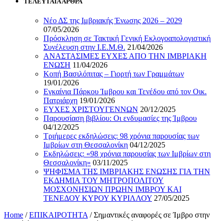
ΤΕΛΕΥΤΑΙΑ ΑΡΘΡΑ
Νέο ΔΣ της Ιμβριακής Ένωσης 2026 – 2029
07/05/2026
Πρόσκληση σε Τακτική Γενική Εκλογοαπολογιστική
Συνέλευση στην Ι.Ε.Μ.Θ.
21/04/2026
ΑΝΑΣΤΑΣΙΜΕΣ ΕΥΧΕΣ ΑΠΟ ΤΗΝ ΙΜΒΡΙΑΚΗ
ΕΝΩΣΗ
11/04/2026
Κοπή Βασιλόπιτας – Γιορτή των Γραμμάτων
19/01/2026
Εγκαίνια Πάρκου Ίμβρου και Τενέδου από τον Οικ.
Πατριάρχη
19/01/2026
ΕΥΧΕΣ ΧΡΙΣΤΟΥΓΕΝΝΩΝ
20/12/2025
Παρουσίαση βιβλίου: Οι ενδυμασίες της Ίμβρου
04/12/2025
Τριήμερες εκδηλώσεις: 98 χρόνια παρουσίας των
Ιμβρίων στη Θεσσαλονίκη
04/12/2025
Εκδηλώσεις: «98 χρόνια παρουσίας των Ιμβρίων στη
Θεσσαλονίκη»
03/11/2025
ΨΗΦΙΣΜΑ ΤΗΣ ΙΜΒΡΙΑΚΗΣ ΕΝΩΣΗΣ ΓΙΑ ΤΗΝ
ΕΚΔΗΜΙΑ ΤΟΥ ΜΗΤΡΟΠΟΛΙΤΟΥ
ΜΟΣΧΟΝΗΣΙΩΝ ΠΡΩΗΝ ΙΜΒΡΟΥ ΚΑΙ
ΤΕΝΕΔΟΥ ΚΥΡΟΥ ΚΥΡΙΛΛΟΥ
27/05/2025
Home
/
ΕΠΙΚΑΙΡΟΤΗΤΑ
/
Σημαντικές αναφορές σε Ίμβρο στην