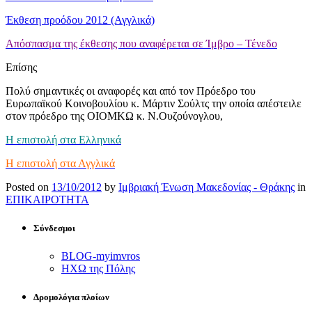
Έκθεση προόδου 2012 (Αγγλικά)
Απόσπασμα της έκθεσης που αναφέρεται σε Ίμβρο – Τένεδο
Επίσης
Πολύ σημαντικές οι αναφορές και από τον Πρόεδρο του
Ευρωπαϊκού Κοινοβουλίου κ. Μάρτιν Σούλτς την οποία απέστειλε
στον πρόεδρο της ΟΙΟΜΚΩ κ. Ν.Ουζούνογλου,
Η επιστολή στα Ελληνικά
Η επιστολή στα Αγγλικά
Posted on
13/10/2012
by
Ιμβριακή Ένωση Μακεδονίας - Θράκης
in
ΕΠΙΚΑΙΡΟΤΗΤΑ
Σύνδεσμοι
BLOG-myimvros
ΗΧΩ της Πόλης
Δρομολόγια πλοίων