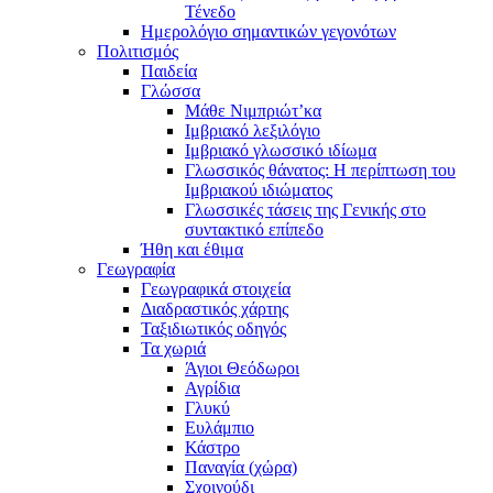
Τένεδο
Ημερολόγιο σημαντικών γεγονότων
Πολιτισμός
Παιδεία
Γλώσσα
Μάθε Νιμπριώτ’κα
Ιμβριακό λεξιλόγιο
Ιμβριακό γλωσσικό ιδίωμα
Γλωσσικός θάνατος: Η περίπτωση του
Ιμβριακού ιδιώματος
Γλωσσικές τάσεις της Γενικής στο
συντακτικό επίπεδο
Ήθη και έθιμα
Γεωγραφία
Γεωγραφικά στοιχεία
Διαδραστικός χάρτης
Ταξιδιωτικός οδηγός
Τα χωριά
Άγιοι Θεόδωροι
Αγρίδια
Γλυκύ
Ευλάμπιο
Κάστρο
Παναγία (χώρα)
Σχοινούδι