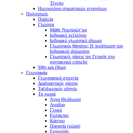
Τένεδο
Ημερολόγιο σημαντικών γεγονότων
Πολιτισμός
Παιδεία
Γλώσσα
Μάθε Νιμπριώτ’κα
Ιμβριακό λεξιλόγιο
Ιμβριακό γλωσσικό ιδίωμα
Γλωσσικός θάνατος: Η περίπτωση του
Ιμβριακού ιδιώματος
Γλωσσικές τάσεις της Γενικής στο
συντακτικό επίπεδο
Ήθη και έθιμα
Γεωγραφία
Γεωγραφικά στοιχεία
Διαδραστικός χάρτης
Ταξιδιωτικός οδηγός
Τα χωριά
Άγιοι Θεόδωροι
Αγρίδια
Γλυκύ
Ευλάμπιο
Κάστρο
Παναγία (χώρα)
Σχοινούδι