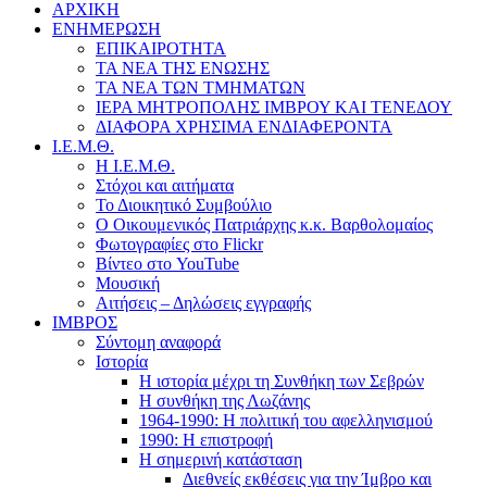
ΑΡΧΙΚΗ
ΕΝΗΜΕΡΩΣΗ
ΕΠΙΚΑΙΡΟΤΗΤΑ
ΤΑ ΝΕΑ ΤΗΣ ΕΝΩΣΗΣ
ΤΑ ΝΕΑ ΤΩΝ ΤΜΗΜΑΤΩΝ
ΙΕΡΑ ΜΗΤΡΟΠΟΛΗΣ ΙΜΒΡΟΥ ΚΑΙ ΤΕΝΕΔΟΥ
ΔΙΑΦΟΡΑ ΧΡΗΣΙΜΑ ΕΝΔΙΑΦΕΡΟΝΤΑ
Ι.Ε.Μ.Θ.
Η Ι.Ε.Μ.Θ.
Στόχοι και αιτήματα
Το Διοικητικό Συμβούλιο
Ο Οικουμενικός Πατριάρχης κ.κ. Βαρθολομαίος
Φωτογραφίες στο Flickr
Βίντεο στο YouTube
Μουσική
Αιτήσεις – Δηλώσεις εγγραφής
ΙΜΒΡΟΣ
Σύντομη αναφορά
Ιστορία
Η ιστορία μέχρι τη Συνθήκη των Σεβρών
Η συνθήκη της Λωζάνης
1964-1990: Η πολιτική του αφελληνισμού
1990: Η επιστροφή
Η σημερινή κατάσταση
Διεθνείς εκθέσεις για την Ίμβρο και