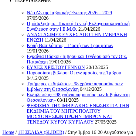
ΤΕΛΕΥΤΑΙΑ ΑΡΘΡΑ
Νέο ΔΣ της Ιμβριακής Ένωσης 2026 – 2029
07/05/2026
Πρόσκληση σε Τακτική Γενική Εκλογοαπολογιστική
Συνέλευση στην Ι.Ε.Μ.Θ.
21/04/2026
ΑΝΑΣΤΑΣΙΜΕΣ ΕΥΧΕΣ ΑΠΟ ΤΗΝ ΙΜΒΡΙΑΚΗ
ΕΝΩΣΗ
11/04/2026
Κοπή Βασιλόπιτας – Γιορτή των Γραμμάτων
19/01/2026
Εγκαίνια Πάρκου Ίμβρου και Τενέδου από τον Οικ.
Πατριάρχη
19/01/2026
ΕΥΧΕΣ ΧΡΙΣΤΟΥΓΕΝΝΩΝ
20/12/2025
Παρουσίαση βιβλίου: Οι ενδυμασίες της Ίμβρου
04/12/2025
Τριήμερες εκδηλώσεις: 98 χρόνια παρουσίας των
Ιμβρίων στη Θεσσαλονίκη
04/12/2025
Εκδηλώσεις: «98 χρόνια παρουσίας των Ιμβρίων στη
Θεσσαλονίκη»
03/11/2025
ΨΗΦΙΣΜΑ ΤΗΣ ΙΜΒΡΙΑΚΗΣ ΕΝΩΣΗΣ ΓΙΑ ΤΗΝ
ΕΚΔΗΜΙΑ ΤΟΥ ΜΗΤΡΟΠΟΛΙΤΟΥ
ΜΟΣΧΟΝΗΣΙΩΝ ΠΡΩΗΝ ΙΜΒΡΟΥ ΚΑΙ
ΤΕΝΕΔΟΥ ΚΥΡΟΥ ΚΥΡΙΛΛΟΥ
27/05/2025
Home
/
1Η ΣΕΛΙΔΑ (SLIDER)
/
Στην Ίμβρο 16-20 Αυγούστου για