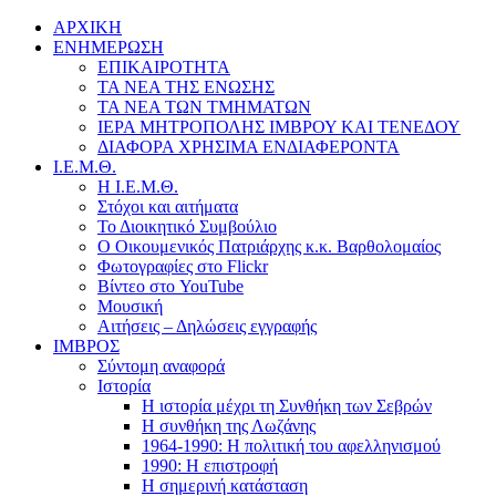
ΑΡΧΙΚΗ
ΕΝΗΜΕΡΩΣΗ
ΕΠΙΚΑΙΡΟΤΗΤΑ
ΤΑ ΝΕΑ ΤΗΣ ΕΝΩΣΗΣ
ΤΑ ΝΕΑ ΤΩΝ ΤΜΗΜΑΤΩΝ
ΙΕΡΑ ΜΗΤΡΟΠΟΛΗΣ ΙΜΒΡΟΥ ΚΑΙ ΤΕΝΕΔΟΥ
ΔΙΑΦΟΡΑ ΧΡΗΣΙΜΑ ΕΝΔΙΑΦΕΡΟΝΤΑ
Ι.Ε.Μ.Θ.
Η Ι.Ε.Μ.Θ.
Στόχοι και αιτήματα
Το Διοικητικό Συμβούλιο
Ο Οικουμενικός Πατριάρχης κ.κ. Βαρθολομαίος
Φωτογραφίες στο Flickr
Βίντεο στο YouTube
Μουσική
Αιτήσεις – Δηλώσεις εγγραφής
ΙΜΒΡΟΣ
Σύντομη αναφορά
Ιστορία
Η ιστορία μέχρι τη Συνθήκη των Σεβρών
Η συνθήκη της Λωζάνης
1964-1990: Η πολιτική του αφελληνισμού
1990: Η επιστροφή
Η σημερινή κατάσταση