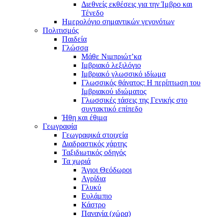
Διεθνείς εκθέσεις για την Ίμβρο και
Τένεδο
Ημερολόγιο σημαντικών γεγονότων
Πολιτισμός
Παιδεία
Γλώσσα
Μάθε Νιμπριώτ’κα
Ιμβριακό λεξιλόγιο
Ιμβριακό γλωσσικό ιδίωμα
Γλωσσικός θάνατος: Η περίπτωση του
Ιμβριακού ιδιώματος
Γλωσσικές τάσεις της Γενικής στο
συντακτικό επίπεδο
Ήθη και έθιμα
Γεωγραφία
Γεωγραφικά στοιχεία
Διαδραστικός χάρτης
Ταξιδιωτικός οδηγός
Τα χωριά
Άγιοι Θεόδωροι
Αγρίδια
Γλυκύ
Ευλάμπιο
Κάστρο
Παναγία (χώρα)