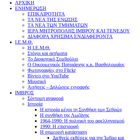
ΑΡΧΙΚΗ
ΕΝΗΜΕΡΩΣΗ
ΕΠΙΚΑΙΡΟΤΗΤΑ
ΤΑ ΝΕΑ ΤΗΣ ΕΝΩΣΗΣ
ΤΑ ΝΕΑ ΤΩΝ ΤΜΗΜΑΤΩΝ
ΙΕΡΑ ΜΗΤΡΟΠΟΛΗΣ ΙΜΒΡΟΥ ΚΑΙ ΤΕΝΕΔΟΥ
ΔΙΑΦΟΡΑ ΧΡΗΣΙΜΑ ΕΝΔΙΑΦΕΡΟΝΤΑ
Ι.Ε.Μ.Θ.
Η Ι.Ε.Μ.Θ.
Στόχοι και αιτήματα
Το Διοικητικό Συμβούλιο
Ο Οικουμενικός Πατριάρχης κ.κ. Βαρθολομαίος
Φωτογραφίες στο Flickr
Βίντεο στο YouTube
Μουσική
Αιτήσεις – Δηλώσεις εγγραφής
ΙΜΒΡΟΣ
Σύντομη αναφορά
Ιστορία
Η ιστορία μέχρι τη Συνθήκη των Σεβρών
Η συνθήκη της Λωζάνης
1964-1990: Η πολιτική του αφελληνισμού
1990: Η επιστροφή
Η σημερινή κατάσταση
Διεθνείς εκθέσεις για την Ίμβρο και