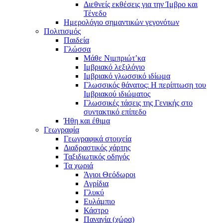
Διεθνείς εκθέσεις για την Ίμβρο και
Τένεδο
Ημερολόγιο σημαντικών γεγονότων
Πολιτισμός
Παιδεία
Γλώσσα
Μάθε Νιμπριώτ’κα
Ιμβριακό λεξιλόγιο
Ιμβριακό γλωσσικό ιδίωμα
Γλωσσικός θάνατος: Η περίπτωση του
Ιμβριακού ιδιώματος
Γλωσσικές τάσεις της Γενικής στο
συντακτικό επίπεδο
Ήθη και έθιμα
Γεωγραφία
Γεωγραφικά στοιχεία
Διαδραστικός χάρτης
Ταξιδιωτικός οδηγός
Τα χωριά
Άγιοι Θεόδωροι
Αγρίδια
Γλυκύ
Ευλάμπιο
Κάστρο
Παναγία (χώρα)