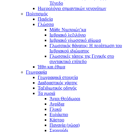
Τένεδο
Ημερολόγιο σημαντικών γεγονότων
Πολιτισμός
Παιδεία
Γλώσσα
Μάθε Νιμπριώτ’κα
Ιμβριακό λεξιλόγιο
Ιμβριακό γλωσσικό ιδίωμα
Γλωσσικός θάνατος: Η περίπτωση του
Ιμβριακού ιδιώματος
Γλωσσικές τάσεις της Γενικής στο
συντακτικό επίπεδο
Ήθη και έθιμα
Γεωγραφία
Γεωγραφικά στοιχεία
Διαδραστικός χάρτης
Ταξιδιωτικός οδηγός
Τα χωριά
Άγιοι Θεόδωροι
Αγρίδια
Γλυκύ
Ευλάμπιο
Κάστρο
Παναγία (χώρα)
Σχοινούδι