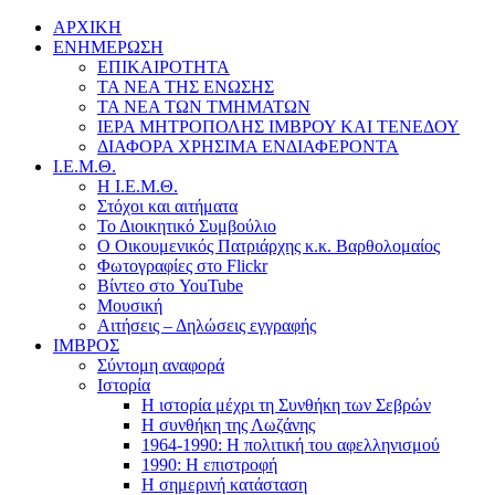
ΑΡΧΙΚΗ
ΕΝΗΜΕΡΩΣΗ
ΕΠΙΚΑΙΡΟΤΗΤΑ
ΤΑ ΝΕΑ ΤΗΣ ΕΝΩΣΗΣ
ΤΑ ΝΕΑ ΤΩΝ ΤΜΗΜΑΤΩΝ
ΙΕΡΑ ΜΗΤΡΟΠΟΛΗΣ ΙΜΒΡΟΥ ΚΑΙ ΤΕΝΕΔΟΥ
ΔΙΑΦΟΡΑ ΧΡΗΣΙΜΑ ΕΝΔΙΑΦΕΡΟΝΤΑ
Ι.Ε.Μ.Θ.
Η Ι.Ε.Μ.Θ.
Στόχοι και αιτήματα
Το Διοικητικό Συμβούλιο
Ο Οικουμενικός Πατριάρχης κ.κ. Βαρθολομαίος
Φωτογραφίες στο Flickr
Βίντεο στο YouTube
Μουσική
Αιτήσεις – Δηλώσεις εγγραφής
ΙΜΒΡΟΣ
Σύντομη αναφορά
Ιστορία
Η ιστορία μέχρι τη Συνθήκη των Σεβρών
Η συνθήκη της Λωζάνης
1964-1990: Η πολιτική του αφελληνισμού
1990: Η επιστροφή
Η σημερινή κατάσταση