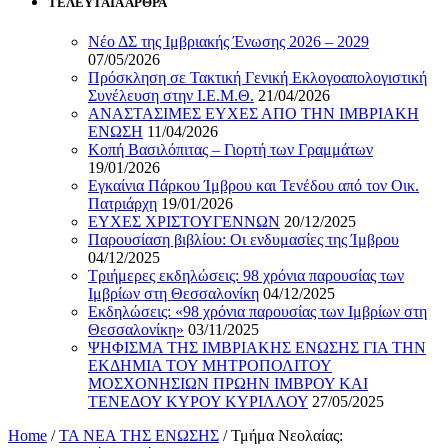
ΤΕΛΕΥΤΑΙΑ ΑΡΘΡΑ
Νέο ΔΣ της Ιμβριακής Ένωσης 2026 – 2029
07/05/2026
Πρόσκληση σε Τακτική Γενική Εκλογοαπολογιστική
Συνέλευση στην Ι.Ε.Μ.Θ.
21/04/2026
ΑΝΑΣΤΑΣΙΜΕΣ ΕΥΧΕΣ ΑΠΟ ΤΗΝ ΙΜΒΡΙΑΚΗ
ΕΝΩΣΗ
11/04/2026
Κοπή Βασιλόπιτας – Γιορτή των Γραμμάτων
19/01/2026
Εγκαίνια Πάρκου Ίμβρου και Τενέδου από τον Οικ.
Πατριάρχη
19/01/2026
ΕΥΧΕΣ ΧΡΙΣΤΟΥΓΕΝΝΩΝ
20/12/2025
Παρουσίαση βιβλίου: Οι ενδυμασίες της Ίμβρου
04/12/2025
Τριήμερες εκδηλώσεις: 98 χρόνια παρουσίας των
Ιμβρίων στη Θεσσαλονίκη
04/12/2025
Εκδηλώσεις: «98 χρόνια παρουσίας των Ιμβρίων στη
Θεσσαλονίκη»
03/11/2025
ΨΗΦΙΣΜΑ ΤΗΣ ΙΜΒΡΙΑΚΗΣ ΕΝΩΣΗΣ ΓΙΑ ΤΗΝ
ΕΚΔΗΜΙΑ ΤΟΥ ΜΗΤΡΟΠΟΛΙΤΟΥ
ΜΟΣΧΟΝΗΣΙΩΝ ΠΡΩΗΝ ΙΜΒΡΟΥ ΚΑΙ
ΤΕΝΕΔΟΥ ΚΥΡΟΥ ΚΥΡΙΛΛΟΥ
27/05/2025
Home
/
ΤΑ ΝΕΑ ΤΗΣ ΕΝΩΣΗΣ
/
Τμήμα Νεολαίας: