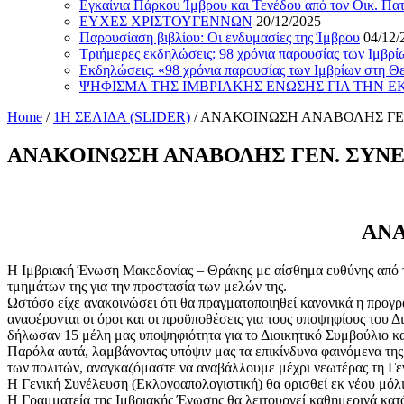
Εγκαίνια Πάρκου Ίμβρου και Τενέδου από τον Οικ. Πα
ΕΥΧΕΣ ΧΡΙΣΤΟΥΓΕΝΝΩΝ
20/12/2025
Παρουσίαση βιβλίου: Οι ενδυμασίες της Ίμβρου
04/12/
Τριήμερες εκδηλώσεις: 98 χρόνια παρουσίας των Ιμβρ
Εκδηλώσεις: «98 χρόνια παρουσίας των Ιμβρίων στη Θ
ΨΗΦΙΣΜΑ ΤΗΣ ΙΜΒΡΙΑΚΗΣ ΕΝΩΣΗΣ ΓΙΑ ΤΗΝ 
Home
/
1Η ΣΕΛΙΔΑ (SLIDER)
/
ΑΝΑΚΟΙΝΩΣΗ ΑΝΑΒΟΛΗΣ ΓΕ
ΑΝΑΚΟΙΝΩΣΗ ΑΝΑΒΟΛΗΣ ΓΕΝ. ΣΥΝ
ΑΝΑ
Η Ιμβριακή Ένωση Μακεδονίας – Θράκης με αίσθημα ευθύνης από το
τμημάτων της για την προστασία των μελών της.
Ωστόσο είχε ανακοινώσει ότι θα πραγματοποιηθεί κανονικά η προγ
αναφέρονται οι όροι και οι προϋποθέσεις για τους υποψηφίους του Δι
δήλωσαν 15 μέλη μας υποψηφιότητα για το Διοικητικό Συμβούλιο κα
Παρόλα αυτά, λαμβάνοντας υπόψιν μας τα επικίνδυνα φαινόμενα της 
των πολιτών, αναγκαζόμαστε να αναβάλλουμε μέχρι νεωτέρας τη Γε
Η Γενική Συνέλευση (Εκλογοαπολογιστική) θα ορισθεί εκ νέου μόλι
Η Γραμματεία της Ιμβριακής Ένωσης θα λειτουργεί καθημερινά κατά