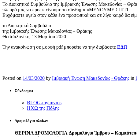
Το Διοικητικό Συμβούλιο της Ιμβριακής Ένωσης Μακεδονίας – Θράκη
πλευρά μας να προεκτείνουμε το σύνθημα «ΜΕΝΟΥΜΕ ΣΠΙΤΙ…….
Ευχόμαστε υγεία στον κάθε ένα προσωπικά και σε λίγο καιρό θα εί
το Διοικητικό Συμβούλιο
της Ιμβριακής Ένωσης Μακεδονίας – Θράκης
Θεσσαλονίκη, 13 Μαρτίου 2020
Την ανακοίνωση σε μορφή pdf μπορείτε να την διαβάσετε
ΕΔΩ
Posted on
14/03/2020
by
Ιμβριακή Ένωση Μακεδονίας - Θράκης
in
Σύνδεσμοι
BLOG-myimvros
ΗΧΩ της Πόλης
Δρομολόγια πλοίων
ΘΕΡΙΝΑ ΔΡΟΜΟΛΟΓΙΑ
Δρομολόγιο Ίμβρου – Καμπάτεπ