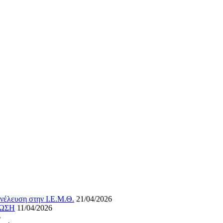
νέλευση στην Ι.Ε.Μ.Θ.
21/04/2026
ΝΩΣΗ
11/04/2026
6