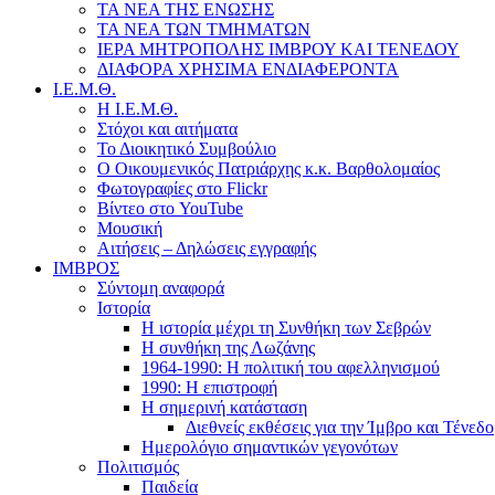
ΤΑ ΝΕΑ ΤΗΣ ΕΝΩΣΗΣ
ΤΑ ΝΕΑ ΤΩΝ ΤΜΗΜΑΤΩΝ
ΙΕΡΑ ΜΗΤΡΟΠΟΛΗΣ ΙΜΒΡΟΥ ΚΑΙ ΤΕΝΕΔΟΥ
ΔΙΑΦΟΡΑ ΧΡΗΣΙΜΑ ΕΝΔΙΑΦΕΡΟΝΤΑ
Ι.Ε.Μ.Θ.
Η Ι.Ε.Μ.Θ.
Στόχοι και αιτήματα
Το Διοικητικό Συμβούλιο
Ο Οικουμενικός Πατριάρχης κ.κ. Βαρθολομαίος
Φωτογραφίες στο Flickr
Βίντεο στο YouTube
Μουσική
Αιτήσεις – Δηλώσεις εγγραφής
ΙΜΒΡΟΣ
Σύντομη αναφορά
Ιστορία
Η ιστορία μέχρι τη Συνθήκη των Σεβρών
Η συνθήκη της Λωζάνης
1964-1990: Η πολιτική του αφελληνισμού
1990: Η επιστροφή
Η σημερινή κατάσταση
Διεθνείς εκθέσεις για την Ίμβρο και Τένεδο
Ημερολόγιο σημαντικών γεγονότων
Πολιτισμός
Παιδεία