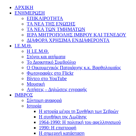
ΑΡΧΙΚΗ
ΕΝΗΜΕΡΩΣΗ
ΕΠΙΚΑΙΡΟΤΗΤΑ
ΤΑ ΝΕΑ ΤΗΣ ΕΝΩΣΗΣ
ΤΑ ΝΕΑ ΤΩΝ ΤΜΗΜΑΤΩΝ
ΙΕΡΑ ΜΗΤΡΟΠΟΛΗΣ ΙΜΒΡΟΥ ΚΑΙ ΤΕΝΕΔΟΥ
ΔΙΑΦΟΡΑ ΧΡΗΣΙΜΑ ΕΝΔΙΑΦΕΡΟΝΤΑ
Ι.Ε.Μ.Θ.
Η Ι.Ε.Μ.Θ.
Στόχοι και αιτήματα
Το Διοικητικό Συμβούλιο
Ο Οικουμενικός Πατριάρχης κ.κ. Βαρθολομαίος
Φωτογραφίες στο Flickr
Βίντεο στο YouTube
Μουσική
Αιτήσεις – Δηλώσεις εγγραφής
ΙΜΒΡΟΣ
Σύντομη αναφορά
Ιστορία
Η ιστορία μέχρι τη Συνθήκη των Σεβρών
Η συνθήκη της Λωζάνης
1964-1990: Η πολιτική του αφελληνισμού
1990: Η επιστροφή
Η σημερινή κατάσταση