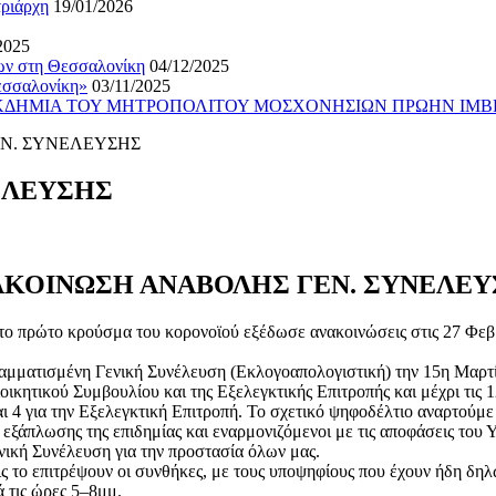
τριάρχη
19/01/2026
2025
ίων στη Θεσσαλονίκη
04/12/2025
εσσαλονίκη»
03/11/2025
ΕΚΔΗΜΙΑ ΤΟΥ ΜΗΤΡΟΠΟΛΙΤΟΥ ΜΟΣΧΟΝΗΣΙΩΝ ΠΡΩΗΝ ΙΜΒ
Ν. ΣΥΝΕΛΕΥΣΗΣ
ΕΛΕΥΣΗΣ
ΚΟΙΝΩΣΗ ΑΝΑΒΟΛΗΣ ΓΕΝ. ΣΥΝΕΛΕ
 πρώτο κρούσμα του κορονοϊού εξέδωσε ανακοινώσεις στις 27 Φεβρου
ραμματισμένη Γενική Συνέλευση (Εκλογοαπολογιστική) την 15η Μαρτί
οικητικού Συμβουλίου και της Εξελεγκτικής Επιτροπής και μέχρι τις 1
ι 4 για την Εξελεγκτική Επιτροπή. Το σχετικό ψηφοδέλτιο αναρτούμ
εξάπλωσης της επιδημίας και εναρμονιζόμενοι με τις αποφάσεις του 
νική Συνέλευση για την προστασία όλων μας.
ς το επιτρέψουν οι συνθήκες, με τους υποψηφίους που έχουν ήδη δηλ
 τις ώρες 5–8μμ.