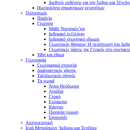
Διεθνείς εκθέσεις για την Ίμβρο και Τένεδο
Ημερολόγιο σημαντικών γεγονότων
Πολιτισμός
Παιδεία
Γλώσσα
Μάθε Νιμπριώτ’κα
Ιμβριακό λεξιλόγιο
Ιμβριακό γλωσσικό ιδίωμα
Γλωσσικός θάνατος: Η περίπτωση του Ιμβρ
Γλωσσικές τάσεις της Γενικής στο συντακτ
Ήθη και έθιμα
Γεωγραφία
Γεωγραφικά στοιχεία
Διαδραστικός χάρτης
Ταξιδιωτικός οδηγός
Τα χωριά
Άγιοι Θεόδωροι
Αγρίδια
Γλυκύ
Ευλάμπιο
Κάστρο
Παναγία (χώρα)
Σχοινούδι
Αρχιτεκτονική
Ιερά Μητρόπολη ‘Ιμβρου και Τενέδου