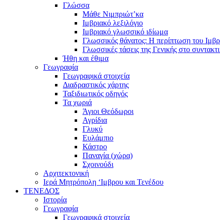
Γλώσσα
Μάθε Νιμπριώτ’κα
Ιμβριακό λεξιλόγιο
Ιμβριακό γλωσσικό ιδίωμα
Γλωσσικός θάνατος: Η περίπτωση του Ιμβρ
Γλωσσικές τάσεις της Γενικής στο συντακτ
Ήθη και έθιμα
Γεωγραφία
Γεωγραφικά στοιχεία
Διαδραστικός χάρτης
Ταξιδιωτικός οδηγός
Τα χωριά
Άγιοι Θεόδωροι
Αγρίδια
Γλυκύ
Ευλάμπιο
Κάστρο
Παναγία (χώρα)
Σχοινούδι
Αρχιτεκτονική
Ιερά Μητρόπολη ‘Ιμβρου και Τενέδου
ΤΕΝΕΔΟΣ
Ιστορία
Γεωγραφία
Γεωγραφικά στοιχεία