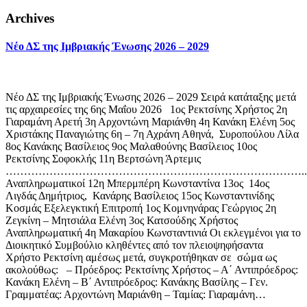
Archives
Νέο ΔΣ της Ιμβριακής Ένωσης 2026 – 2029
Νέο ΔΣ της Ιμβριακής Ένωσης 2026 – 2029 Σειρά κατάταξης μετά
τις αρχαιρεσίες της 6ης Μαΐου 2026 1ος Ρεκτσίνης Χρήστος 2η
Γιαραμάνη Αρετή 3η Αρχοντώνη Μαριάνθη 4η Κανάκη Ελένη 5ος
Χριστάκης Παναγιώτης 6η – 7η Αχράνη Αθηνά, Συροπούλου Λίλα
8ος Κανάκης Βασίλειος 9ος Μαλαθούνης Βασίλειος 10ος
Ρεκτσίνης Σοφοκλής 11η Βερτσώνη Άρτεμις
………………………………………………………………………..
Αναπληρωματικοί 12η Μπερμπέρη Κωνσταντίνα 13ος 14ος
Λιγδάς Δημήτριος, Κανάρης Βασίλειος 15ος Κωνσταντινίδης
Κοσμάς Εξελεγκτική Επιτροπή 1ος Κομνηνάρας Γεώργιος 2η
Ζεγκίνη – Μητσιάλα Ελένη 3ος Κατσούδης Χρήστος
Αναπληρωματική 4η Μακαρίου Κωνσταντινιά Οι εκλεγμένοι για το
Διοικητικό Συμβούλιο κληθέντες από τον πλειοψηφήσαντα
Χρήστο Ρεκτσίνη αμέσως μετά, συγκροτήθηκαν σε σώμα ως
ακολούθως: – Πρόεδρος: Ρεκτσίνης Χρήστος – Α΄ Αντιπρόεδρος:
Κανάκη Ελένη – Β΄ Αντιπρόεδρος: Κανάκης Βασίλης – Γεν.
Γραμματέας: Αρχοντώνη Μαριάνθη – Ταμίας: Γιαραμάνη…