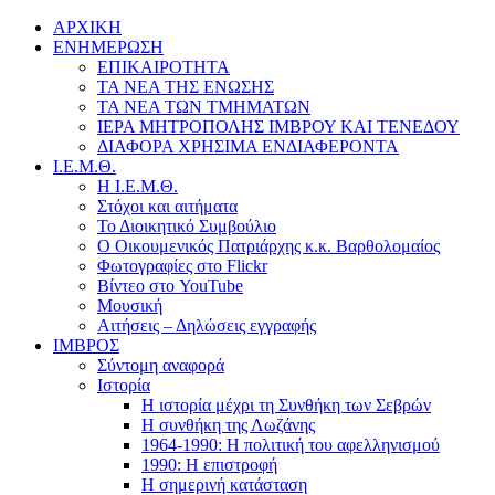
ΑΡΧΙΚΗ
ΕΝΗΜΕΡΩΣΗ
ΕΠΙΚΑΙΡΟΤΗΤΑ
ΤΑ ΝΕΑ ΤΗΣ ΕΝΩΣΗΣ
ΤΑ ΝΕΑ ΤΩΝ ΤΜΗΜΑΤΩΝ
ΙΕΡΑ ΜΗΤΡΟΠΟΛΗΣ ΙΜΒΡΟΥ ΚΑΙ ΤΕΝΕΔΟΥ
ΔΙΑΦΟΡΑ ΧΡΗΣΙΜΑ ΕΝΔΙΑΦΕΡΟΝΤΑ
Ι.Ε.Μ.Θ.
Η Ι.Ε.Μ.Θ.
Στόχοι και αιτήματα
Το Διοικητικό Συμβούλιο
Ο Οικουμενικός Πατριάρχης κ.κ. Βαρθολομαίος
Φωτογραφίες στο Flickr
Βίντεο στο YouTube
Μουσική
Αιτήσεις – Δηλώσεις εγγραφής
ΙΜΒΡΟΣ
Σύντομη αναφορά
Ιστορία
Η ιστορία μέχρι τη Συνθήκη των Σεβρών
Η συνθήκη της Λωζάνης
1964-1990: Η πολιτική του αφελληνισμού
1990: Η επιστροφή
Η σημερινή κατάσταση