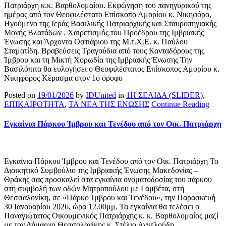
Πατριάρχη κ.κ. Βαρθολομαίου. Εκφώνηση του πανηγυρικού της
ημέρας από τον Θεοφιλέστατο Επίσκοπο Αμορίου κ. Νικηφόρο,
Ηγούμενο της Ιεράς Βασιλικής Πατριαρχικής και Σταυροπηγιακής
Μονής Βλατάδων . Χαιρετισμός του Προέδρου της Ιμβριακής
Ένωσης και Άρχοντα Οστιάριου της Μ.τ.Χ.Ε. κ. Παύλου
Σταματίδη. Βραβεύσεις Τραγούδια από τους Κανταδόρους της
Ίμβρου και τη Μικτή Χορωδία της Ιμβριακής Ένωσης Την
Βασιλόπιτα θα ευλογήσει ο Θεοφιλέστατος Επίσκοπος Αμορίου κ.
Νικηφόρος Κέρασμα στον 1ο όροφο
Posted on
19/01/2026
by
IDUnited
in
1Η ΣΕΛΙΔΑ (SLIDER)
,
ΕΠΙΚΑΙΡΟΤΗΤΑ
,
ΤΑ ΝΕΑ ΤΗΣ ΕΝΩΣΗΣ
Continue Reading
Εγκαίνια Πάρκου Ίμβρου και Τενέδου από τον Οικ. Πατριάρχη
Εγκαίνια Πάρκου Ίμβρου και Τενέδου από τον Οικ. Πατριάρχη Το
Διοικητικό Συμβούλιο της Ιμβριακής Ένωσης Μακεδονίας –
Θράκης σας προσκαλεί στα εγκαίνια ονοματοδοσίας του πάρκου
στη συμβολή των οδών Μητροπούλου με Γαμβέτα, στη
Θεσσαλονίκη, σε «Πάρκο Ίμβρου και Τενέδου», την Παρασκευή
30 Ιανουαρίου 2026, ώρα 12.00μμ. Τα εγκαίνια θα τελέσει ο
Παναγιώτατος Οικουμενικός Πατριάρχης κ. κ. Βαρθολομαίος μαζί
με τον Δήμαρχο Θεσσαλονίκης κ. Στέλιο Αγγελούδη.