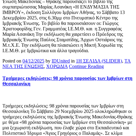
Ένωση Μακεδονίας – Θράκης παρουσιάζει το βιβλίο της
συμπατριώτισσας Μαρίας Ασανάκη «Η ΕΝΔΥΜΑΣΙΑ ΤΗΣ
ΙΜΒΡΟΥ», έκδοση Συλλόγου Ιμβρίων Αθήνας, το Σάββατο 13
Δεκεμβρίου 2025, στις 6.30μμ στο Πνευματικό Κέντρο της
Ιμβριακής Ένωσης. Το βιβλίο θα παρουσιάσουν οι: Γιώργος
Χριστοφορίδης Γεν. Γραμματέας Ι.Ε.Μ.Θ. και η Συγγραφέας
Μαρία Ασανάκη Την εκδήλωση θα χαιρετίσει ο Πρόεδρος της
Ιμβριακής Ένωσης Παύλος Σταματίδης, Άρχων Οστιάριος της
Μ.τ.Χ.Ε. Την εκδήλωση θα πλαισιώσει η Μικτή Χορωδία της
Ι.Ε.Μ.Θ. με Ιμβριώτικα και άλλα τραγούδια.
Posted on
04/12/2025
by
IDUnited
in
1Η ΣΕΛΙΔΑ (SLIDER)
,
ΤΑ
ΝΕΑ ΤΗΣ ΕΝΩΣΗΣ
,
ΧΟΡΩΔΙΑ
Continue Reading
Τριήμερες εκδηλώσεις: 98 χρόνια παρουσίας των Ιμβρίων στη
Θεσσαλονίκη
Τριήμερες εκδηλώσεις: 98 χρόνια παρουσίας των Ιμβρίων στη
Θεσσαλονίκη Το Σάββατο 29 Νοεμβρίου 2025 ολοκληρώθηκαν οι
τριήμερες εκδηλώσεις της Ιμβριακής Ένωσης Μακεδονίας-Θράκης
με θέμα «98 χρόνια παρουσίας των Ιμβρίων στη Θεσσαλονίκη» με
μια ξεχωριστή εκδήλωση, που έλαβε χώρα στο Εκπαιδευτικό και
Πολιτιστικό Ίδρυμα «Άγιος Γρηγόριος ο Παλαμάς». Σε κλίμα