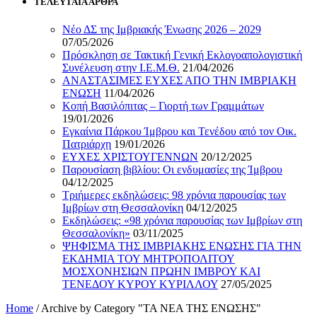
ΤΕΛΕΥΤΑΙΑ ΑΡΘΡΑ
Νέο ΔΣ της Ιμβριακής Ένωσης 2026 – 2029
07/05/2026
Πρόσκληση σε Τακτική Γενική Εκλογοαπολογιστική
Συνέλευση στην Ι.Ε.Μ.Θ.
21/04/2026
ΑΝΑΣΤΑΣΙΜΕΣ ΕΥΧΕΣ ΑΠΟ ΤΗΝ ΙΜΒΡΙΑΚΗ
ΕΝΩΣΗ
11/04/2026
Κοπή Βασιλόπιτας – Γιορτή των Γραμμάτων
19/01/2026
Εγκαίνια Πάρκου Ίμβρου και Τενέδου από τον Οικ.
Πατριάρχη
19/01/2026
ΕΥΧΕΣ ΧΡΙΣΤΟΥΓΕΝΝΩΝ
20/12/2025
Παρουσίαση βιβλίου: Οι ενδυμασίες της Ίμβρου
04/12/2025
Τριήμερες εκδηλώσεις: 98 χρόνια παρουσίας των
Ιμβρίων στη Θεσσαλονίκη
04/12/2025
Εκδηλώσεις: «98 χρόνια παρουσίας των Ιμβρίων στη
Θεσσαλονίκη»
03/11/2025
ΨΗΦΙΣΜΑ ΤΗΣ ΙΜΒΡΙΑΚΗΣ ΕΝΩΣΗΣ ΓΙΑ ΤΗΝ
ΕΚΔΗΜΙΑ ΤΟΥ ΜΗΤΡΟΠΟΛΙΤΟΥ
ΜΟΣΧΟΝΗΣΙΩΝ ΠΡΩΗΝ ΙΜΒΡΟΥ ΚΑΙ
ΤΕΝΕΔΟΥ ΚΥΡΟΥ ΚΥΡΙΛΛΟΥ
27/05/2025
Home
/
Archive by Category "ΤΑ ΝΕΑ ΤΗΣ ΕΝΩΣΗΣ"