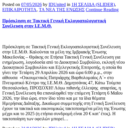
Posted on
07/05/2026
by
IDUnited
in
1Η ΣΕΛΙΔΑ (SLIDER)
,
ΕΠΙΚΑΙΡΟΤΗΤΑ
,
ΤΑ ΝΕΑ ΤΗΣ ΕΝΩΣΗΣ
Continue Reading
Πρόσκληση σε Τακτική Γενική Εκλογοαπολογιστική
Συνέλευση στην Ι.Ε.Μ.Θ.
Πρόσκληση σε Τακτική Γενική Εκλογοαπολογιστική Συνέλευση
στην Ι.Ε.Μ.Θ. Καλούνται τα μέλη της Ιμβριακής Ένωσης
Μακεδονίας – Θράκης σε Ετήσια Τακτική Γενική Συνέλευση για
ενημέρωση, λογοδοσία από το Διοικητικό Συμβούλιο, εκλογή νέου
Διοικητικού Συμβουλίου και Εξελεγκτικής Επιτροπής, η οποία θα
γίνει την Τετάρτη 29 Απριλίου 2026 και ώρα 6:00 μ.μ., στην
αίθουσα «Οικουμενικός Πατριάρχης Βαρθολομαίος Α΄» στο
Πνευματικό Κέντρο της Ι.Ε.Μ.Θ. Δημητσάνας 47, Κάτω Τούμπα
Θεσσαλονίκη. ΠΡΟΣΟΧΗ! Λόγω πιθανής έλλειψης απαρτίας, η
Γενική Συνέλευση θα επαναληφθεί την επόμενη Τετάρτη 6 Μαΐου
2026, την ίδια ώρα, στον ίδιο τόπο και με τα ίδια θέματα
Ημερήσιας Διάταξης. Δικαίωμα συμμετοχής στη Γενική Συνέλευση
έχουν τα τακτικά και οικονομικώς τακτοποιημένα μέλη της Ένωσης
μέχρι και το 2025 (η ετήσια συνδρομή είναι 20 € κατ’ έτος). Η
τακτοποίηση των οφειλών μπορεί…