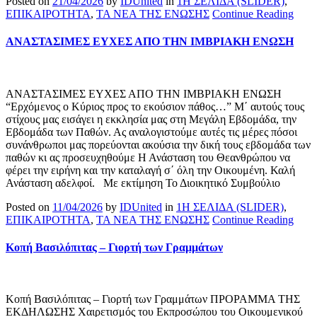
Posted on
21/04/2026
by
IDUnited
in
1Η ΣΕΛΙΔΑ (SLIDER)
,
ΕΠΙΚΑΙΡΟΤΗΤΑ
,
ΤΑ ΝΕΑ ΤΗΣ ΕΝΩΣΗΣ
Continue Reading
ΑΝΑΣΤΑΣΙΜΕΣ ΕΥΧΕΣ ΑΠΟ ΤΗΝ ΙΜΒΡΙΑΚΗ ΕΝΩΣΗ
ΑΝΑΣΤΑΣΙΜΕΣ ΕΥΧΕΣ ΑΠΟ ΤΗΝ ΙΜΒΡΙΑΚΗ ΕΝΩΣΗ
“Ερχόμενος ο Κύριος προς το εκούσιον πάθος…” Μ΄ αυτούς τους
στίχους μας εισάγει η εκκλησία μας στη Μεγάλη Εβδομάδα, την
Εβδομάδα των Παθών. Ας αναλογιστούμε αυτές τις μέρες πόσοι
συνάνθρωποι μας πορεύονται ακούσια την δική τους εβδομάδα των
παθών κι ας προσευχηθούμε Η Ανάσταση του Θεανθρώπου να
φέρει την ειρήνη και την καταλαγή σ΄ όλη την Οικουμένη. Καλή
Ανάσταση αδελφοί. Με εκτίμηση Το Διοικητικό Συμβούλιο
Posted on
11/04/2026
by
IDUnited
in
1Η ΣΕΛΙΔΑ (SLIDER)
,
ΕΠΙΚΑΙΡΟΤΗΤΑ
,
ΤΑ ΝΕΑ ΤΗΣ ΕΝΩΣΗΣ
Continue Reading
Κοπή Βασιλόπιτας – Γιορτή των Γραμμάτων
Κοπή Βασιλόπιτας – Γιορτή των Γραμμάτων ΠΡΟΡΑΜΜΑ ΤΗΣ
ΕΚΔΗΛΩΣΗΣ Χαιρετισμός του Εκπροσώπου του Οικουμενικού