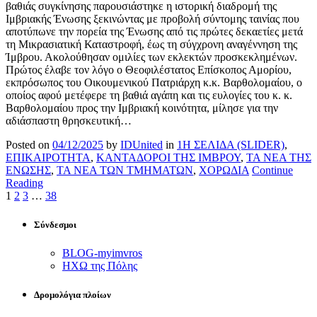
βαθιάς συγκίνησης παρουσιάστηκε η ιστορική διαδρομή της
Ιμβριακής Ένωσης ξεκινώντας με προβολή σύντομης ταινίας που
αποτύπωνε την πορεία της Ένωσης από τις πρώτες δεκαετίες μετά
τη Μικρασιατική Καταστροφή, έως τη σύγχρονη αναγέννηση της
Ίμβρου. Ακολούθησαν ομιλίες των εκλεκτών προσκεκλημένων.
Πρώτος έλαβε τον λόγο ο Θεοφιλέστατος Επίσκοπος Αμορίου,
εκπρόσωπος του Οικουμενικού Πατριάρχη κ.κ. Βαρθολομαίου, ο
οποίος αφού μετέφερε τη βαθιά αγάπη και τις ευλογίες του κ. κ.
Βαρθολομαίου προς την Ιμβριακή κοινότητα, μίλησε για την
αδιάσπαστη θρησκευτική…
Posted on
04/12/2025
by
IDUnited
in
1Η ΣΕΛΙΔΑ (SLIDER)
,
ΕΠΙΚΑΙΡΟΤΗΤΑ
,
ΚΑΝΤΑΔΟΡΟΙ ΤΗΣ ΙΜΒΡΟΥ
,
ΤΑ ΝΕΑ ΤΗΣ
ΕΝΩΣΗΣ
,
ΤΑ ΝΕΑ ΤΩΝ ΤΜΗΜΑΤΩΝ
,
ΧΟΡΩΔΙΑ
Continue
Reading
1
2
3
…
38
Σύνδεσμοι
BLOG-myimvros
ΗΧΩ της Πόλης
Δρομολόγια πλοίων