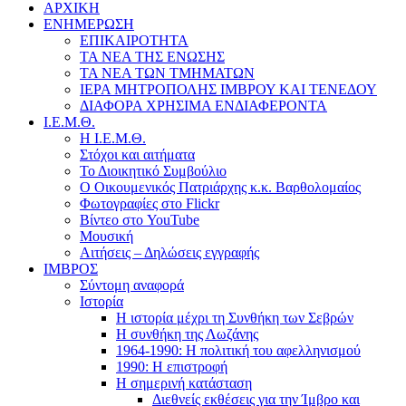
ΑΡΧΙΚΗ
ΕΝΗΜΕΡΩΣΗ
ΕΠΙΚΑΙΡΟΤΗΤΑ
ΤΑ ΝΕΑ ΤΗΣ ΕΝΩΣΗΣ
ΤΑ ΝΕΑ ΤΩΝ ΤΜΗΜΑΤΩΝ
ΙΕΡΑ ΜΗΤΡΟΠΟΛΗΣ ΙΜΒΡΟΥ ΚΑΙ ΤΕΝΕΔΟΥ
ΔΙΑΦΟΡΑ ΧΡΗΣΙΜΑ ΕΝΔΙΑΦΕΡΟΝΤΑ
Ι.Ε.Μ.Θ.
Η Ι.Ε.Μ.Θ.
Στόχοι και αιτήματα
Το Διοικητικό Συμβούλιο
Ο Οικουμενικός Πατριάρχης κ.κ. Βαρθολομαίος
Φωτογραφίες στο Flickr
Βίντεο στο YouTube
Μουσική
Αιτήσεις – Δηλώσεις εγγραφής
ΙΜΒΡΟΣ
Σύντομη αναφορά
Ιστορία
Η ιστορία μέχρι τη Συνθήκη των Σεβρών
Η συνθήκη της Λωζάνης
1964-1990: Η πολιτική του αφελληνισμού
1990: Η επιστροφή
Η σημερινή κατάσταση
Διεθνείς εκθέσεις για την Ίμβρο και