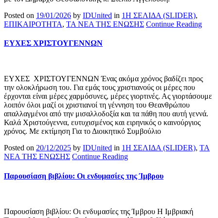
Posted on
19/01/2026
by
IDUnited
in
1Η ΣΕΛΙΔΑ (SLIDER)
,
ΕΠΙΚΑΙΡΟΤΗΤΑ
,
ΤΑ ΝΕΑ ΤΗΣ ΕΝΩΣΗΣ
Continue Reading
ΕΥΧΕΣ ΧΡΙΣΤΟΥΓΕΝΝΩΝ
ΕΥΧΕΣ ΧΡΙΣΤΟΥΓΕΝΝΩΝ Ένας ακόμα χρόνος βαδίζει προς
την ολοκλήρωση του. Για εμάς τους χριστιανούς οι μέρες που
έρχονται είναι μέρες χαρμόσυνες, μέρες γιορτινές. Ας γιορτάσουμε
λοιπόν όλοι μαζί οι χριστιανοί τη γέννηση του Θεανθρώπου
απαλλαγμένοι από την μισαλλοδοξία και τα πάθη που αυτή γεννά.
Καλά Χριστούγεννα, ευτυχισμένος και ειρηνικός ο καινούργιος
χρόνος. Με εκτίμηση Για το Διοικητικό Συμβούλιο
Posted on
20/12/2025
by
IDUnited
in
1Η ΣΕΛΙΔΑ (SLIDER)
,
ΤΑ
ΝΕΑ ΤΗΣ ΕΝΩΣΗΣ
Continue Reading
Παρουσίαση βιβλίου: Οι ενδυμασίες της Ίμβρου
Παρουσίαση βιβλίου: Οι ενδυμασίες της Ίμβρου Η Ιμβριακή