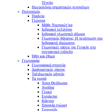
Τένεδο
Ημερολόγιο σημαντικών γεγονότων
Πολιτισμός
Παιδεία
Γλώσσα
Μάθε Νιμπριώτ’κα
Ιμβριακό λεξιλόγιο
Ιμβριακό γλωσσικό ιδίωμα
Γλωσσικός θάνατος: Η περίπτωση του
Ιμβριακού ιδιώματος
Γλωσσικές τάσεις της Γενικής στο
συντακτικό επίπεδο
Ήθη και έθιμα
Γεωγραφία
Γεωγραφικά στοιχεία
Διαδραστικός χάρτης
Ταξιδιωτικός οδηγός
Τα χωριά
Άγιοι Θεόδωροι
Αγρίδια
Γλυκύ
Ευλάμπιο
Κάστρο
Παναγία (χώρα)
Σχοινούδι