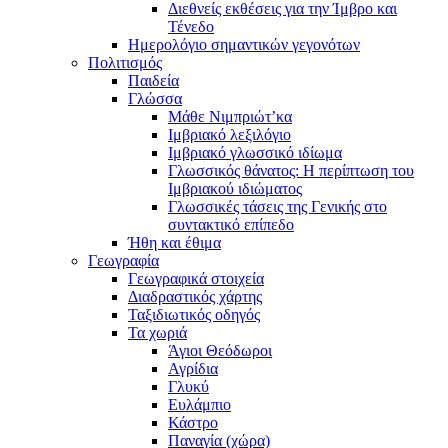
Διεθνείς εκθέσεις για την Ίμβρο και
Τένεδο
Ημερολόγιο σημαντικών γεγονότων
Πολιτισμός
Παιδεία
Γλώσσα
Μάθε Νιμπριώτ’κα
Ιμβριακό λεξιλόγιο
Ιμβριακό γλωσσικό ιδίωμα
Γλωσσικός θάνατος: Η περίπτωση του
Ιμβριακού ιδιώματος
Γλωσσικές τάσεις της Γενικής στο
συντακτικό επίπεδο
Ήθη και έθιμα
Γεωγραφία
Γεωγραφικά στοιχεία
Διαδραστικός χάρτης
Ταξιδιωτικός οδηγός
Τα χωριά
Άγιοι Θεόδωροι
Αγρίδια
Γλυκύ
Ευλάμπιο
Κάστρο
Παναγία (χώρα)