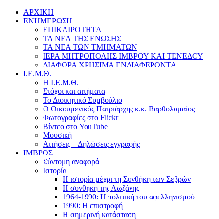
ΑΡΧΙΚΗ
ΕΝΗΜΕΡΩΣΗ
ΕΠΙΚΑΙΡΟΤΗΤΑ
ΤΑ ΝΕΑ ΤΗΣ ΕΝΩΣΗΣ
ΤΑ ΝΕΑ ΤΩΝ ΤΜΗΜΑΤΩΝ
ΙΕΡΑ ΜΗΤΡΟΠΟΛΗΣ ΙΜΒΡΟΥ ΚΑΙ ΤΕΝΕΔΟΥ
ΔΙΑΦΟΡΑ ΧΡΗΣΙΜΑ ΕΝΔΙΑΦΕΡΟΝΤΑ
Ι.Ε.Μ.Θ.
Η Ι.Ε.Μ.Θ.
Στόχοι και αιτήματα
Το Διοικητικό Συμβούλιο
Ο Οικουμενικός Πατριάρχης κ.κ. Βαρθολομαίος
Φωτογραφίες στο Flickr
Βίντεο στο YouTube
Μουσική
Αιτήσεις – Δηλώσεις εγγραφής
ΙΜΒΡΟΣ
Σύντομη αναφορά
Ιστορία
Η ιστορία μέχρι τη Συνθήκη των Σεβρών
Η συνθήκη της Λωζάνης
1964-1990: Η πολιτική του αφελληνισμού
1990: Η επιστροφή
Η σημερινή κατάσταση