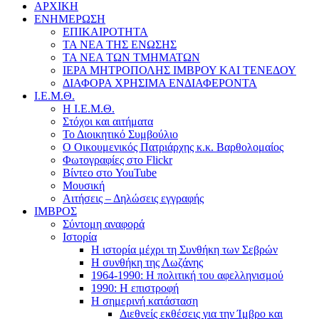
ΑΡΧΙΚΗ
ΕΝΗΜΕΡΩΣΗ
ΕΠΙΚΑΙΡΟΤΗΤΑ
ΤΑ ΝΕΑ ΤΗΣ ΕΝΩΣΗΣ
ΤΑ ΝΕΑ ΤΩΝ ΤΜΗΜΑΤΩΝ
ΙΕΡΑ ΜΗΤΡΟΠΟΛΗΣ ΙΜΒΡΟΥ ΚΑΙ ΤΕΝΕΔΟΥ
ΔΙΑΦΟΡΑ ΧΡΗΣΙΜΑ ΕΝΔΙΑΦΕΡΟΝΤΑ
Ι.Ε.Μ.Θ.
Η Ι.Ε.Μ.Θ.
Στόχοι και αιτήματα
Το Διοικητικό Συμβούλιο
Ο Οικουμενικός Πατριάρχης κ.κ. Βαρθολομαίος
Φωτογραφίες στο Flickr
Βίντεο στο YouTube
Μουσική
Αιτήσεις – Δηλώσεις εγγραφής
ΙΜΒΡΟΣ
Σύντομη αναφορά
Ιστορία
Η ιστορία μέχρι τη Συνθήκη των Σεβρών
Η συνθήκη της Λωζάνης
1964-1990: Η πολιτική του αφελληνισμού
1990: Η επιστροφή
Η σημερινή κατάσταση
Διεθνείς εκθέσεις για την Ίμβρο και