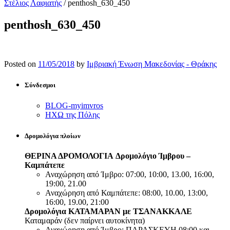
Στέλιος Λαφιατής
/
penthosh_630_450
penthosh_630_450
Posted on
11/05/2018
by
Ιμβριακή Ένωση Μακεδονίας - Θράκης
Σύνδεσμοι
BLOG-myimvros
ΗΧΩ της Πόλης
Δρομολόγια πλοίων
ΘΕΡΙΝΑ ΔΡΟΜΟΛΟΓΙΑ
Δρομολόγιο Ίμβρου –
Καμπάτεπε
Αναχώρηση από Ίμβρο: 07:00, 10:00, 13.00, 16:00,
19:00, 21.00
Αναχώρηση από Καμπάτεπε: 08:00, 10.00, 13:00,
16:00, 19.00, 21:00
Δρομολόγια ΚΑΤΑΜΑΡΑΝ με ΤΣΑΝΑΚΚΑΛΕ
Καταμαράν (δεν παίρνει αυτοκίνητα)
Αναχώρηση από Ίμβρο: ΠΑΡΑΣΚΕΥΗ 08:00 και