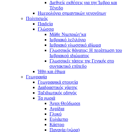
Διεθνείς εκθέσεις για την Ίμβρο και
Τένεδο
Ημερολόγιο σημαντικών γεγονότων
Πολιτισμός
Παιδεία
Γλώσσα
Μάθε Νιμπριώτ’κα
Ιμβριακό λεξιλόγιο
Ιμβριακό γλωσσικό ιδίωμα
Γλωσσικός θάνατος: Η περίπτωση του
Ιμβριακού ιδιώματος
Γλωσσικές τάσεις της Γενικής στο
συντακτικό επίπεδο
Ήθη και έθιμα
Γεωγραφία
Γεωγραφικά στοιχεία
Διαδραστικός χάρτης
Ταξιδιωτικός οδηγός
Τα χωριά
Άγιοι Θεόδωροι
Αγρίδια
Γλυκύ
Ευλάμπιο
Κάστρο
Παναγία (χώρα)