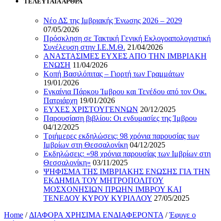
ΤΕΛΕΥΤΑΙΑ ΑΡΘΡΑ
Νέο ΔΣ της Ιμβριακής Ένωσης 2026 – 2029
07/05/2026
Πρόσκληση σε Τακτική Γενική Εκλογοαπολογιστική
Συνέλευση στην Ι.Ε.Μ.Θ.
21/04/2026
ΑΝΑΣΤΑΣΙΜΕΣ ΕΥΧΕΣ ΑΠΟ ΤΗΝ ΙΜΒΡΙΑΚΗ
ΕΝΩΣΗ
11/04/2026
Κοπή Βασιλόπιτας – Γιορτή των Γραμμάτων
19/01/2026
Εγκαίνια Πάρκου Ίμβρου και Τενέδου από τον Οικ.
Πατριάρχη
19/01/2026
ΕΥΧΕΣ ΧΡΙΣΤΟΥΓΕΝΝΩΝ
20/12/2025
Παρουσίαση βιβλίου: Οι ενδυμασίες της Ίμβρου
04/12/2025
Τριήμερες εκδηλώσεις: 98 χρόνια παρουσίας των
Ιμβρίων στη Θεσσαλονίκη
04/12/2025
Εκδηλώσεις: «98 χρόνια παρουσίας των Ιμβρίων στη
Θεσσαλονίκη»
03/11/2025
ΨΗΦΙΣΜΑ ΤΗΣ ΙΜΒΡΙΑΚΗΣ ΕΝΩΣΗΣ ΓΙΑ ΤΗΝ
ΕΚΔΗΜΙΑ ΤΟΥ ΜΗΤΡΟΠΟΛΙΤΟΥ
ΜΟΣΧΟΝΗΣΙΩΝ ΠΡΩΗΝ ΙΜΒΡΟΥ ΚΑΙ
ΤΕΝΕΔΟΥ ΚΥΡΟΥ ΚΥΡΙΛΛΟΥ
27/05/2025
Home
/
ΔΙΑΦΟΡΑ ΧΡΗΣΙΜΑ ΕΝΔΙΑΦΕΡΟΝΤΑ
/
Έφυγε ο