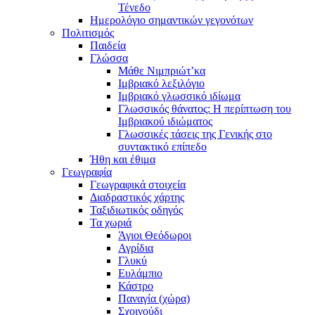
Τένεδο
Ημερολόγιο σημαντικών γεγονότων
Πολιτισμός
Παιδεία
Γλώσσα
Μάθε Νιμπριώτ’κα
Ιμβριακό λεξιλόγιο
Ιμβριακό γλωσσικό ιδίωμα
Γλωσσικός θάνατος: Η περίπτωση του
Ιμβριακού ιδιώματος
Γλωσσικές τάσεις της Γενικής στο
συντακτικό επίπεδο
Ήθη και έθιμα
Γεωγραφία
Γεωγραφικά στοιχεία
Διαδραστικός χάρτης
Ταξιδιωτικός οδηγός
Τα χωριά
Άγιοι Θεόδωροι
Αγρίδια
Γλυκύ
Ευλάμπιο
Κάστρο
Παναγία (χώρα)
Σχοινούδι