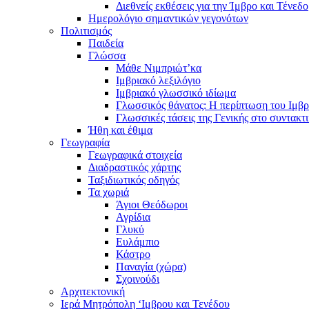
Διεθνείς εκθέσεις για την Ίμβρο και Τένεδο
Ημερολόγιο σημαντικών γεγονότων
Πολιτισμός
Παιδεία
Γλώσσα
Μάθε Νιμπριώτ’κα
Ιμβριακό λεξιλόγιο
Ιμβριακό γλωσσικό ιδίωμα
Γλωσσικός θάνατος: Η περίπτωση του Ιμβρ
Γλωσσικές τάσεις της Γενικής στο συντακτ
Ήθη και έθιμα
Γεωγραφία
Γεωγραφικά στοιχεία
Διαδραστικός χάρτης
Ταξιδιωτικός οδηγός
Τα χωριά
Άγιοι Θεόδωροι
Αγρίδια
Γλυκύ
Ευλάμπιο
Κάστρο
Παναγία (χώρα)
Σχοινούδι
Αρχιτεκτονική
Ιερά Μητρόπολη ‘Ιμβρου και Τενέδου