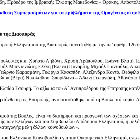
η, Πρόεδρο της Ιμβριακής Ένωσης Μακεδονίας – Θράκης, Απόστολο
κθεση Συμπερασμάτων για τα πρόβλήματα της Ομογένειας στην Κ
ύ της Διασποράς
πιτροπή Ελληνισμού της Διασποράς συνεστήθη με την υπ’ αριθμ. 12
 Βουλευτές κ.κ. Χρήστο Αηδόνη, Χρυσή Αράπογλου, Ιωάννη Βλατή, Ι
ήλ Μπεντενιώτη, Ελένη (Έλενα) Παναρίτη, Μιχαήλ Παντούλα, Αικα
εώργιο Καρασμάνη, Γεώργιο Κασαπίδη, Αλέξανδρο Κοντό, Θεόφιλο 
άρα (Βέρα) Νικολαΐδου, Σπυρίδωνα – Άδωνι Γεωργιάδη, Αθανάσιο 
 Ελπίδα Τσουρή. Το αξίωμα του Α΄ Αντιπροέδρου της Επιτροπής κατέλ
ή σύνθεση της Επιτροπής, αντικαταστάθηκε από τη Βουλευτή κυρία Α
σμού της Βουλής, είναι «η διατήρηση και προαγωγή των σχέσεων και
υλής των Ελλήνων και του Συμβουλίου Απόδημου Ελληνισμού, η με
ς καταγωγής μέλη άλλων κοινοβουλίων».
 του Ελληνικού Κοινοβουλίου για τον Οικουμενικό Ελληνισμό, ενώ πρ