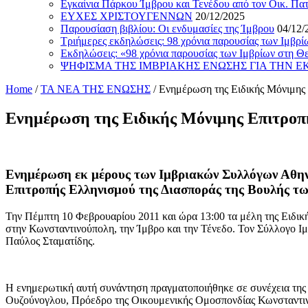
Εγκαίνια Πάρκου Ίμβρου και Τενέδου από τον Οικ. Πα
ΕΥΧΕΣ ΧΡΙΣΤΟΥΓΕΝΝΩΝ
20/12/2025
Παρουσίαση βιβλίου: Οι ενδυμασίες της Ίμβρου
04/12/
Τριήμερες εκδηλώσεις: 98 χρόνια παρουσίας των Ιμβρ
Εκδηλώσεις: «98 χρόνια παρουσίας των Ιμβρίων στη Θ
ΨΗΦΙΣΜΑ ΤΗΣ ΙΜΒΡΙΑΚΗΣ ΕΝΩΣΗΣ ΓΙΑ ΤΗΝ 
Home
/
ΤΑ ΝΕΑ ΤΗΣ ΕΝΩΣΗΣ
/
Ενημέρωση της Ειδικής Μόνιμης
Ενημέρωση της Ειδικής Μόνιμης Επιτροπ
Ενημέρωση εκ μέρους των Ιμβριακών Συλλόγων Αθην
Επιτροπής Ελληνισμού της Διασποράς της Βουλής τ
Την Πέμπτη 10 Φεβρουαρίου 2011 και ώρα 13:00 τα μέλη της Ειδι
στην Κωνσταντινούπολη, την Ίμβρο και την Τένεδο. Τον Σύλλογο 
Παύλος Σταματίδης.
Η ενημερωτική αυτή συνάντηση πραγματοποιήθηκε σε συνέχεια της 
Ουζούνογλου, Πρόεδρο της Οικουμενικής Ομοσπονδίας Κωνσταντι