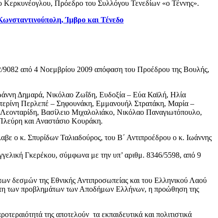
 Κερκυνέογλου, Πρόεδρο του Συλλόγου Τενεδίων «ο Τέννης».
ωνσταντινούπολη, Ίμβρο και Τένεδο
652/9082 από 4 Νοεμβρίου 2009 απόφαση του Προέδρου της Βουλής,
ωάννη Δημαρά, Νικόλαο Ζωΐδη, Ευδοξία – Εύα Καϊλή, Ηλία
τερίνη Περλεπέ – Σηφουνάκη, Εμμανουήλ Στρατάκη, Μαρία –
Λεονταρίδη, Βασίλειο Μιχαλολιάκο, Νικόλαο Παναγιωτόπουλο,
Πλεύρη και Αναστάσιο Κουράκη.
αβε ο κ. Σπυρίδων Ταλιαδούρος, του Β΄ Αντιπροέδρου ο κ. Ιωάννης
γγελική Γκερέκου, σύμφωνα με την υπ’ αριθμ. 8346/5598, από 9
 των δεσμών της Εθνικής Αντιπροσωπείας και του Ελληνικού Λαού
λέτη των προβλημάτων των Αποδήμων Ελλήνων, η προώθηση της
οτεραιότητά της αποτελούν τα εκπαιδευτικά και πολιτιστικά