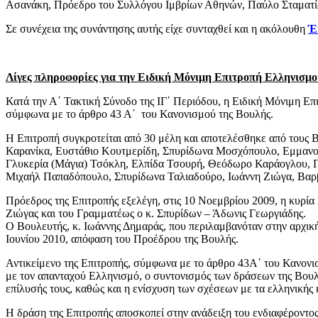
Ασανάκη, Πρόεδρο του Συλλόγου Ιμβρίων Αθηνών, Παύλο Σταματίδ
Σε συνέχεια της συνάντησης αυτής είχε συνταχθεί και η ακόλουθη
Έ
Λίγες πληροφορίες για την Ειδική Μόνιμη Επιτροπή Ελληνισμο
Κατά την Α΄ Τακτική Σύνοδο της ΙΓ΄ Περιόδου, η Ειδική Μόνιμη Ε
σύμφωνα με το άρθρο 43 Α΄ του Κανονισμού της Βουλής.
Η Επιτροπή συγκροτείται από 30 μέλη και αποτελέσθηκε από τους
Καρανίκα, Ευστάθιο Κουτμερίδη, Σπυρίδωνα Μοσχόπουλο, Εμμανου
Γλυκερία (Μάγια) Τσόκλη, Ελπίδα Τσουρή, Θεόδωρο Καράογλου, Γ
Μιχαήλ Παπαδόπουλο, Σπυρίδωνα Ταλιαδούρο, Ιωάννη Ζιώγα, Βαρβ
Πρόεδρος της Επιτροπής εξελέγη, στις 10 Νοεμβρίου 2009, η κυρία
Ζιώγας και του Γραμματέως ο κ. Σπυρίδων – Άδωνις Γεωργιάδης.
Ο Βουλευτής, κ. Ιωάννης Δημαράς, που περιλαμβανόταν στην αρχικ
Ιουνίου 2010, απόφαση του Προέδρου της Βουλής.
Αντικείμενο της Επιτροπής, σύμφωνα με το άρθρο 43Α΄ του Κανονι
με τον απανταχού Ελληνισμό, ο συντονισμός των δράσεων της Βο
επίλυσής τους, καθώς και η ενίσχυση των σχέσεων με τα ελληνική
Η δράση της Επιτροπής αποσκοπεί στην ανάδειξη του ενδιαφέροντος