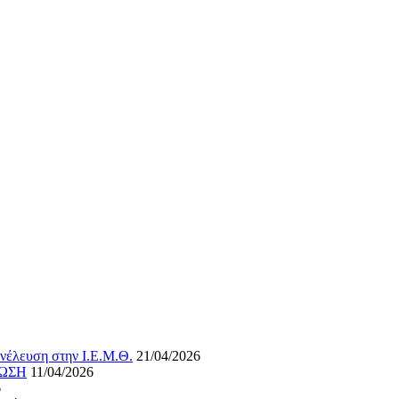
νέλευση στην Ι.Ε.Μ.Θ.
21/04/2026
ΝΩΣΗ
11/04/2026
6