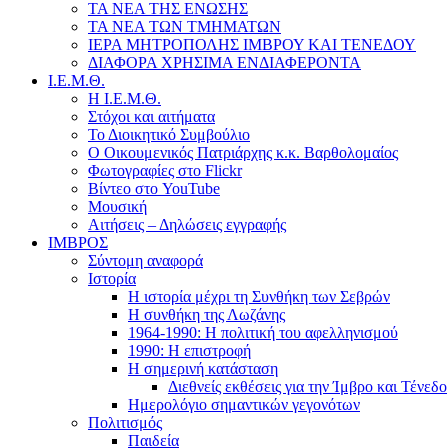
ΤΑ ΝΕΑ ΤΗΣ ΕΝΩΣΗΣ
ΤΑ ΝΕΑ ΤΩΝ ΤΜΗΜΑΤΩΝ
ΙΕΡΑ ΜΗΤΡΟΠΟΛΗΣ ΙΜΒΡΟΥ ΚΑΙ ΤΕΝΕΔΟΥ
ΔΙΑΦΟΡΑ ΧΡΗΣΙΜΑ ΕΝΔΙΑΦΕΡΟΝΤΑ
Ι.Ε.Μ.Θ.
Η Ι.Ε.Μ.Θ.
Στόχοι και αιτήματα
Το Διοικητικό Συμβούλιο
Ο Οικουμενικός Πατριάρχης κ.κ. Βαρθολομαίος
Φωτογραφίες στο Flickr
Βίντεο στο YouTube
Μουσική
Αιτήσεις – Δηλώσεις εγγραφής
ΙΜΒΡΟΣ
Σύντομη αναφορά
Ιστορία
Η ιστορία μέχρι τη Συνθήκη των Σεβρών
Η συνθήκη της Λωζάνης
1964-1990: Η πολιτική του αφελληνισμού
1990: Η επιστροφή
Η σημερινή κατάσταση
Διεθνείς εκθέσεις για την Ίμβρο και Τένεδο
Ημερολόγιο σημαντικών γεγονότων
Πολιτισμός
Παιδεία