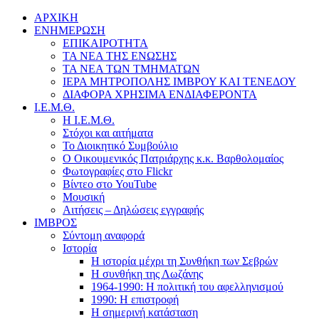
ΑΡΧΙΚΗ
ΕΝΗΜΕΡΩΣΗ
ΕΠΙΚΑΙΡΟΤΗΤΑ
ΤΑ ΝΕΑ ΤΗΣ ΕΝΩΣΗΣ
ΤΑ ΝΕΑ ΤΩΝ ΤΜΗΜΑΤΩΝ
ΙΕΡΑ ΜΗΤΡΟΠΟΛΗΣ ΙΜΒΡΟΥ ΚΑΙ ΤΕΝΕΔΟΥ
ΔΙΑΦΟΡΑ ΧΡΗΣΙΜΑ ΕΝΔΙΑΦΕΡΟΝΤΑ
Ι.Ε.Μ.Θ.
Η Ι.Ε.Μ.Θ.
Στόχοι και αιτήματα
Το Διοικητικό Συμβούλιο
Ο Οικουμενικός Πατριάρχης κ.κ. Βαρθολομαίος
Φωτογραφίες στο Flickr
Βίντεο στο YouTube
Μουσική
Αιτήσεις – Δηλώσεις εγγραφής
ΙΜΒΡΟΣ
Σύντομη αναφορά
Ιστορία
Η ιστορία μέχρι τη Συνθήκη των Σεβρών
Η συνθήκη της Λωζάνης
1964-1990: Η πολιτική του αφελληνισμού
1990: Η επιστροφή
Η σημερινή κατάσταση