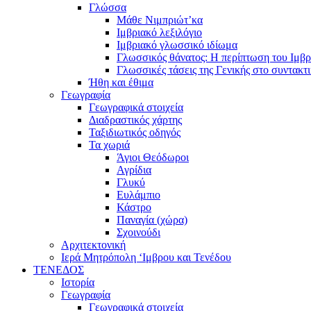
Γλώσσα
Μάθε Νιμπριώτ’κα
Ιμβριακό λεξιλόγιο
Ιμβριακό γλωσσικό ιδίωμα
Γλωσσικός θάνατος: Η περίπτωση του Ιμβρ
Γλωσσικές τάσεις της Γενικής στο συντακτ
Ήθη και έθιμα
Γεωγραφία
Γεωγραφικά στοιχεία
Διαδραστικός χάρτης
Ταξιδιωτικός οδηγός
Τα χωριά
Άγιοι Θεόδωροι
Αγρίδια
Γλυκύ
Ευλάμπιο
Κάστρο
Παναγία (χώρα)
Σχοινούδι
Αρχιτεκτονική
Ιερά Μητρόπολη ‘Ιμβρου και Τενέδου
ΤΕΝΕΔΟΣ
Ιστορία
Γεωγραφία
Γεωγραφικά στοιχεία