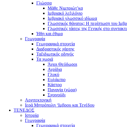
Γλώσσα
Μάθε Νιμπριώτ’κα
Ιμβριακό λεξιλόγιο
Ιμβριακό γλωσσικό ιδίωμα
Γλωσσικός θάνατος: Η περίπτωση του Ιμβρ
Γλωσσικές τάσεις της Γενικής στο συντακτ
Ήθη και έθιμα
Γεωγραφία
Γεωγραφικά στοιχεία
Διαδραστικός χάρτης
Ταξιδιωτικός οδηγός
Τα χωριά
Άγιοι Θεόδωροι
Αγρίδια
Γλυκύ
Ευλάμπιο
Κάστρο
Παναγία (χώρα)
Σχοινούδι
Αρχιτεκτονική
Ιερά Μητρόπολη ‘Ιμβρου και Τενέδου
ΤΕΝΕΔΟΣ
Ιστορία
Γεωγραφία
Γεωγραφικά στοιχεία