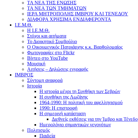
ΤΑ ΝΕΑ ΤΗΣ ΕΝΩΣΗΣ
ΤΑ ΝΕΑ ΤΩΝ ΤΜΗΜΑΤΩΝ
ΙΕΡΑ ΜΗΤΡΟΠΟΛΗΣ ΙΜΒΡΟΥ ΚΑΙ ΤΕΝΕΔΟΥ
ΔΙΑΦΟΡΑ ΧΡΗΣΙΜΑ ΕΝΔΙΑΦΕΡΟΝΤΑ
Ι.Ε.Μ.Θ.
Η Ι.Ε.Μ.Θ.
Στόχοι και αιτήματα
Το Διοικητικό Συμβούλιο
Ο Οικουμενικός Πατριάρχης κ.κ. Βαρθολομαίος
Φωτογραφίες στο Flickr
Βίντεο στο YouTube
Μουσική
Αιτήσεις – Δηλώσεις εγγραφής
ΙΜΒΡΟΣ
Σύντομη αναφορά
Ιστορία
Η ιστορία μέχρι τη Συνθήκη των Σεβρών
Η συνθήκη της Λωζάνης
1964-1990: Η πολιτική του αφελληνισμού
1990: Η επιστροφή
Η σημερινή κατάσταση
Διεθνείς εκθέσεις για την Ίμβρο και Τένεδο
Ημερολόγιο σημαντικών γεγονότων
Πολιτισμός
Παιδεία