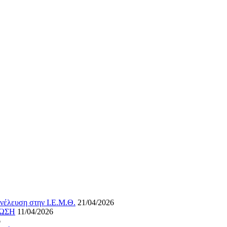
νέλευση στην Ι.Ε.Μ.Θ.
21/04/2026
ΝΩΣΗ
11/04/2026
6