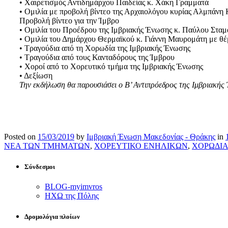
• Χαιρετισμός Αντιδημάρχου Παιδείας κ. Χάκη Γραμματά
• Ομιλία με προβολή βίντεο της Αρχαιολόγου κυρίας Αλμπάνη Κ
Προβολή βίντεο για την Ίμβρο
• Ομιλία του Προέδρου της Ιμβριακής Ένωσης κ. Παύλου Σταμ
• Ομιλία του Δημάρχου Θερμαϊκού κ. Γιάννη Μαυρομάτη με θέμ
• Τραγούδια από τη Χορωδία της Ιμβριακής Ένωσης
• Τραγούδια από τους Κανταδόρους της Ίμβρου
• Xoρoί από το Χορευτικό τμήμα της Ιμβριακής Ένωσης
• Δεξίωση
Την εκδήλωση θα παρουσιάσει ο Β’ Αντιπρόεδρος της Ιμβριακής
Posted on
15/03/2019
by
Ιμβριακή Ένωση Μακεδονίας - Θράκης
in
ΝΕΑ ΤΩΝ ΤΜΗΜΑΤΩΝ
,
ΧΟΡΕΥΤΙΚΟ ΕΝΗΛΙΚΩΝ
,
ΧΟΡΩΔΙ
Σύνδεσμοι
BLOG-myimvros
ΗΧΩ της Πόλης
Δρομολόγια πλοίων