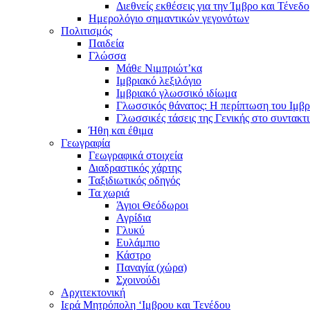
Διεθνείς εκθέσεις για την Ίμβρο και Τένεδο
Ημερολόγιο σημαντικών γεγονότων
Πολιτισμός
Παιδεία
Γλώσσα
Μάθε Νιμπριώτ’κα
Ιμβριακό λεξιλόγιο
Ιμβριακό γλωσσικό ιδίωμα
Γλωσσικός θάνατος: Η περίπτωση του Ιμβρ
Γλωσσικές τάσεις της Γενικής στο συντακτ
Ήθη και έθιμα
Γεωγραφία
Γεωγραφικά στοιχεία
Διαδραστικός χάρτης
Ταξιδιωτικός οδηγός
Τα χωριά
Άγιοι Θεόδωροι
Αγρίδια
Γλυκύ
Ευλάμπιο
Κάστρο
Παναγία (χώρα)
Σχοινούδι
Αρχιτεκτονική
Ιερά Μητρόπολη ‘Ιμβρου και Τενέδου