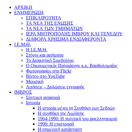
ΑΡΧΙΚΗ
ΕΝΗΜΕΡΩΣΗ
ΕΠΙΚΑΙΡΟΤΗΤΑ
ΤΑ ΝΕΑ ΤΗΣ ΕΝΩΣΗΣ
ΤΑ ΝΕΑ ΤΩΝ ΤΜΗΜΑΤΩΝ
ΙΕΡΑ ΜΗΤΡΟΠΟΛΗΣ ΙΜΒΡΟΥ ΚΑΙ ΤΕΝΕΔΟΥ
ΔΙΑΦΟΡΑ ΧΡΗΣΙΜΑ ΕΝΔΙΑΦΕΡΟΝΤΑ
Ι.Ε.Μ.Θ.
Η Ι.Ε.Μ.Θ.
Στόχοι και αιτήματα
Το Διοικητικό Συμβούλιο
Ο Οικουμενικός Πατριάρχης κ.κ. Βαρθολομαίος
Φωτογραφίες στο Flickr
Βίντεο στο YouTube
Μουσική
Αιτήσεις – Δηλώσεις εγγραφής
ΙΜΒΡΟΣ
Σύντομη αναφορά
Ιστορία
Η ιστορία μέχρι τη Συνθήκη των Σεβρών
Η συνθήκη της Λωζάνης
1964-1990: Η πολιτική του αφελληνισμού
1990: Η επιστροφή
Η σημερινή κατάσταση