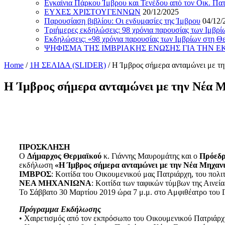
Εγκαίνια Πάρκου Ίμβρου και Τενέδου από τον Οικ. Πα
ΕΥΧΕΣ ΧΡΙΣΤΟΥΓΕΝΝΩΝ
20/12/2025
Παρουσίαση βιβλίου: Οι ενδυμασίες της Ίμβρου
04/12/
Τριήμερες εκδηλώσεις: 98 χρόνια παρουσίας των Ιμβρ
Εκδηλώσεις: «98 χρόνια παρουσίας των Ιμβρίων στη Θ
ΨΗΦΙΣΜΑ ΤΗΣ ΙΜΒΡΙΑΚΗΣ ΕΝΩΣΗΣ ΓΙΑ ΤΗΝ 
Home
/
1Η ΣΕΛΙΔΑ (SLIDER)
/
Η Ίμβρος σήμερα ανταμώνει με τ
Η Ίμβρος σήμερα ανταμώνει με την Νέα 
ΠΡΟΣΚΛΗΣΗ
Ο
Δήμαρχος Θερμαϊκού
κ. Γιάννης Μαυρομάτης και ο
Πρόεδρ
εκδήλωση
«Η Ίμβρος σήμερα ανταμώνει με την Νέα Μηχαν
ΙΜΒΡΟΣ
: Κοιτίδα του Οικουμενικού μας Πατριάρχη, του πολιτ
ΝΕΑ ΜΗΧΑΝΙΩΝΑ
: Κοιτίδα των ταφικών τύμβων της Αινεί
Το Σάββατο 30 Μαρτίου 2019 ώρα 7 μ.μ. στο Αμφιθέατρο του
Πρόγραμμα Εκδήλωσης
• Χαιρετισμός από τον εκπρόσωπο του Οικουμενικού Πατριάρχ