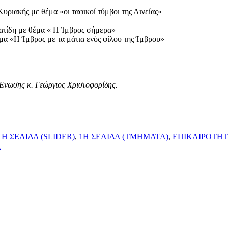
υριακής με θέμα «οι ταφικοί τύμβοι της Αινείας»
ατίδη με θέμα « Η Ίμβρος σήμερα»
α «Η Ίμβρος με τα μάτια ενός φίλου της Ίμβρου»
 Ένωσης κ. Γεώργιος Χριστοφορίδης.
1Η ΣΕΛΙΔΑ (SLIDER)
,
1Η ΣΕΛΙΔΑ (ΤΜΗΜΑΤΑ)
,
ΕΠΙΚΑΙΡΟΤΗ
Α