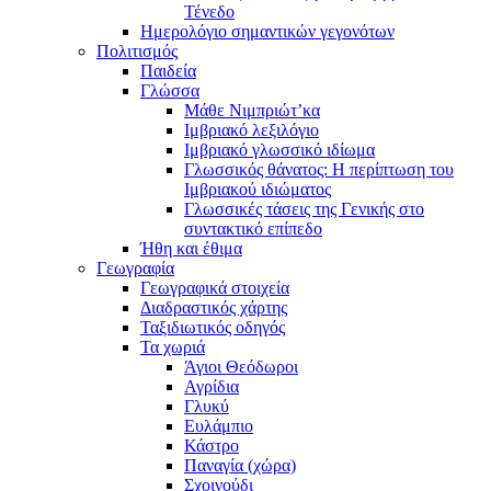
Τένεδο
Ημερολόγιο σημαντικών γεγονότων
Πολιτισμός
Παιδεία
Γλώσσα
Μάθε Νιμπριώτ’κα
Ιμβριακό λεξιλόγιο
Ιμβριακό γλωσσικό ιδίωμα
Γλωσσικός θάνατος: Η περίπτωση του
Ιμβριακού ιδιώματος
Γλωσσικές τάσεις της Γενικής στο
συντακτικό επίπεδο
Ήθη και έθιμα
Γεωγραφία
Γεωγραφικά στοιχεία
Διαδραστικός χάρτης
Ταξιδιωτικός οδηγός
Τα χωριά
Άγιοι Θεόδωροι
Αγρίδια
Γλυκύ
Ευλάμπιο
Κάστρο
Παναγία (χώρα)
Σχοινούδι