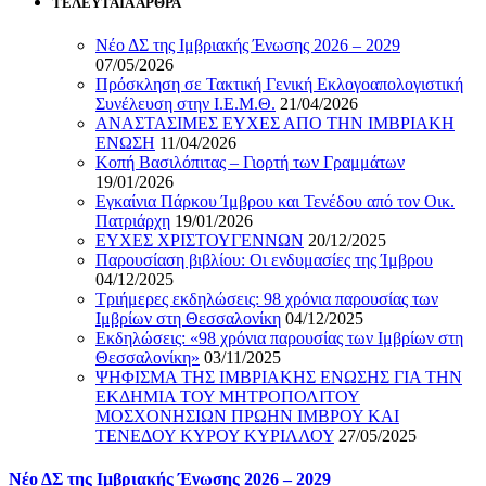
ΤΕΛΕΥΤΑΙΑ ΑΡΘΡΑ
Νέο ΔΣ της Ιμβριακής Ένωσης 2026 – 2029
07/05/2026
Πρόσκληση σε Τακτική Γενική Εκλογοαπολογιστική
Συνέλευση στην Ι.Ε.Μ.Θ.
21/04/2026
ΑΝΑΣΤΑΣΙΜΕΣ ΕΥΧΕΣ ΑΠΟ ΤΗΝ ΙΜΒΡΙΑΚΗ
ΕΝΩΣΗ
11/04/2026
Κοπή Βασιλόπιτας – Γιορτή των Γραμμάτων
19/01/2026
Εγκαίνια Πάρκου Ίμβρου και Τενέδου από τον Οικ.
Πατριάρχη
19/01/2026
ΕΥΧΕΣ ΧΡΙΣΤΟΥΓΕΝΝΩΝ
20/12/2025
Παρουσίαση βιβλίου: Οι ενδυμασίες της Ίμβρου
04/12/2025
Τριήμερες εκδηλώσεις: 98 χρόνια παρουσίας των
Ιμβρίων στη Θεσσαλονίκη
04/12/2025
Εκδηλώσεις: «98 χρόνια παρουσίας των Ιμβρίων στη
Θεσσαλονίκη»
03/11/2025
ΨΗΦΙΣΜΑ ΤΗΣ ΙΜΒΡΙΑΚΗΣ ΕΝΩΣΗΣ ΓΙΑ ΤΗΝ
ΕΚΔΗΜΙΑ ΤΟΥ ΜΗΤΡΟΠΟΛΙΤΟΥ
ΜΟΣΧΟΝΗΣΙΩΝ ΠΡΩΗΝ ΙΜΒΡΟΥ ΚΑΙ
ΤΕΝΕΔΟΥ ΚΥΡΟΥ ΚΥΡΙΛΛΟΥ
27/05/2025
Νέο ΔΣ της Ιμβριακής Ένωσης 2026 – 2029