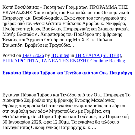
Κοπή Βασιλόπιτας – Γιορτή των Γραμμάτων ΠΡΟΡΑΜΜΑ ΤΗΣ
ΕΚΔΗΛΩΣΗΣ Χαιρετισμός του Εκπροσώπου του Οικουμενικού
Πατριάρχη κ.κ. Βαρθολομαίου. Εκφώνηση του πανηγυρικού της
ημέρας από τον Θεοφιλέστατο Επίσκοπο Αμορίου κ. Νικηφόρο,
Ηγούμενο της Ιεράς Βασιλικής Πατριαρχικής και Σταυροπηγιακής
Μονής Βλατάδων . Χαιρετισμός του Προέδρου της Ιμβριακής
Ένωσης και Άρχοντα Οστιάριου της Μ.τ.Χ.Ε. κ. Παύλου
Σταματίδη. Βραβεύσεις Τραγούδια…
Posted on
19/01/2026
by
IDUnited
in
1Η ΣΕΛΙΔΑ (SLIDER)
,
ΕΠΙΚΑΙΡΟΤΗΤΑ
,
ΤΑ ΝΕΑ ΤΗΣ ΕΝΩΣΗΣ
Continue Reading
Εγκαίνια Πάρκου Ίμβρου και Τενέδου από τον Οικ. Πατριάρχη
Εγκαίνια Πάρκου Ίμβρου και Τενέδου από τον Οικ. Πατριάρχη Το
Διοικητικό Συμβούλιο της Ιμβριακής Ένωσης Μακεδονίας –
Θράκης σας προσκαλεί στα εγκαίνια ονοματοδοσίας του πάρκου
στη συμβολή των οδών Μητροπούλου με Γαμβέτα, στη
Θεσσαλονίκη, σε «Πάρκο Ίμβρου και Τενέδου», την Παρασκευή
30 Ιανουαρίου 2026, ώρα 12.00μμ. Τα εγκαίνια θα τελέσει ο
Παναγιώτατος Οικουμενικός Πατριάρχης κ. κ….