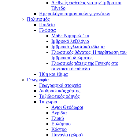
Διεθνείς εκθέσεις για την Ίμβρο και
Τένεδο
Ημερολόγιο σημαντικών γεγονότων
Πολιτισμός
Παιδεία
Γλώσσα
Μάθε Νιμπριώτ’κα
Ιμβριακό λεξιλόγιο
Ιμβριακό γλωσσικό ιδίωμα
Γλωσσικός θάνατος: Η περίπτωση του
Ιμβριακού ιδιώματος
Γλωσσικές τάσεις της Γενικής στο
συντακτικό επίπεδο
Ήθη και έθιμα
Γεωγραφία
Γεωγραφικά στοιχεία
Διαδραστικός χάρτης
Ταξιδιωτικός οδηγός
Τα χωριά
Άγιοι Θεόδωροι
Αγρίδια
Γλυκύ
Ευλάμπιο
Κάστρο
Παναγία (χώρα)