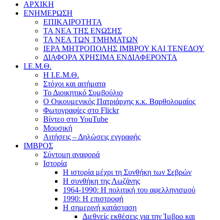
ΑΡΧΙΚΗ
ΕΝΗΜΕΡΩΣΗ
ΕΠΙΚΑΙΡΟΤΗΤΑ
ΤΑ ΝΕΑ ΤΗΣ ΕΝΩΣΗΣ
ΤΑ ΝΕΑ ΤΩΝ ΤΜΗΜΑΤΩΝ
ΙΕΡΑ ΜΗΤΡΟΠΟΛΗΣ ΙΜΒΡΟΥ ΚΑΙ ΤΕΝΕΔΟΥ
ΔΙΑΦΟΡΑ ΧΡΗΣΙΜΑ ΕΝΔΙΑΦΕΡΟΝΤΑ
Ι.Ε.Μ.Θ.
Η Ι.Ε.Μ.Θ.
Στόχοι και αιτήματα
Το Διοικητικό Συμβούλιο
Ο Οικουμενικός Πατριάρχης κ.κ. Βαρθολομαίος
Φωτογραφίες στο Flickr
Βίντεο στο YouTube
Μουσική
Αιτήσεις – Δηλώσεις εγγραφής
ΙΜΒΡΟΣ
Σύντομη αναφορά
Ιστορία
Η ιστορία μέχρι τη Συνθήκη των Σεβρών
Η συνθήκη της Λωζάνης
1964-1990: Η πολιτική του αφελληνισμού
1990: Η επιστροφή
Η σημερινή κατάσταση
Διεθνείς εκθέσεις για την Ίμβρο και