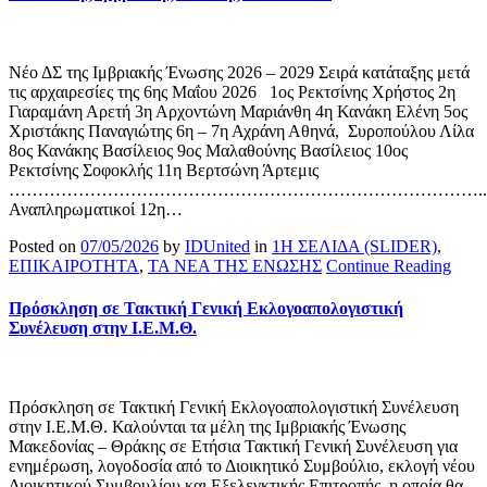
Νέο ΔΣ της Ιμβριακής Ένωσης 2026 – 2029 Σειρά κατάταξης μετά
τις αρχαιρεσίες της 6ης Μαΐου 2026 1ος Ρεκτσίνης Χρήστος 2η
Γιαραμάνη Αρετή 3η Αρχοντώνη Μαριάνθη 4η Κανάκη Ελένη 5ος
Χριστάκης Παναγιώτης 6η – 7η Αχράνη Αθηνά, Συροπούλου Λίλα
8ος Κανάκης Βασίλειος 9ος Μαλαθούνης Βασίλειος 10ος
Ρεκτσίνης Σοφοκλής 11η Βερτσώνη Άρτεμις
………………………………………………………………………..
Αναπληρωματικοί 12η…
Posted on
07/05/2026
by
IDUnited
in
1Η ΣΕΛΙΔΑ (SLIDER)
,
ΕΠΙΚΑΙΡΟΤΗΤΑ
,
ΤΑ ΝΕΑ ΤΗΣ ΕΝΩΣΗΣ
Continue Reading
Πρόσκληση σε Τακτική Γενική Εκλογοαπολογιστική
Συνέλευση στην Ι.Ε.Μ.Θ.
Πρόσκληση σε Τακτική Γενική Εκλογοαπολογιστική Συνέλευση
στην Ι.Ε.Μ.Θ. Καλούνται τα μέλη της Ιμβριακής Ένωσης
Μακεδονίας – Θράκης σε Ετήσια Τακτική Γενική Συνέλευση για
ενημέρωση, λογοδοσία από το Διοικητικό Συμβούλιο, εκλογή νέου
Διοικητικού Συμβουλίου και Εξελεγκτικής Επιτροπής, η οποία θα