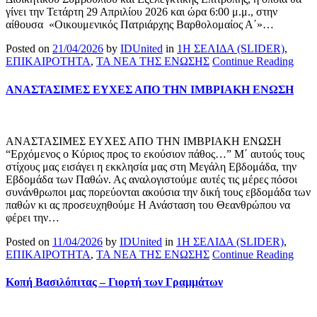
γίνει την Τετάρτη 29 Απριλίου 2026 και ώρα 6:00 μ.μ., στην
αίθουσα «Οικουμενικός Πατριάρχης Βαρθολομαίος Α΄»…
Posted on
21/04/2026
by
IDUnited
in
1Η ΣΕΛΙΔΑ (SLIDER)
,
ΕΠΙΚΑΙΡΟΤΗΤΑ
,
ΤΑ ΝΕΑ ΤΗΣ ΕΝΩΣΗΣ
Continue Reading
ΑΝΑΣΤΑΣΙΜΕΣ ΕΥΧΕΣ ΑΠΟ ΤΗΝ ΙΜΒΡΙΑΚΗ ΕΝΩΣΗ
ΑΝΑΣΤΑΣΙΜΕΣ ΕΥΧΕΣ ΑΠΟ ΤΗΝ ΙΜΒΡΙΑΚΗ ΕΝΩΣΗ
“Ερχόμενος ο Κύριος προς το εκούσιον πάθος…” Μ΄ αυτούς τους
στίχους μας εισάγει η εκκλησία μας στη Μεγάλη Εβδομάδα, την
Εβδομάδα των Παθών. Ας αναλογιστούμε αυτές τις μέρες πόσοι
συνάνθρωποι μας πορεύονται ακούσια την δική τους εβδομάδα των
παθών κι ας προσευχηθούμε Η Ανάσταση του Θεανθρώπου να
φέρει την…
Posted on
11/04/2026
by
IDUnited
in
1Η ΣΕΛΙΔΑ (SLIDER)
,
ΕΠΙΚΑΙΡΟΤΗΤΑ
,
ΤΑ ΝΕΑ ΤΗΣ ΕΝΩΣΗΣ
Continue Reading
Κοπή Βασιλόπιτας – Γιορτή των Γραμμάτων