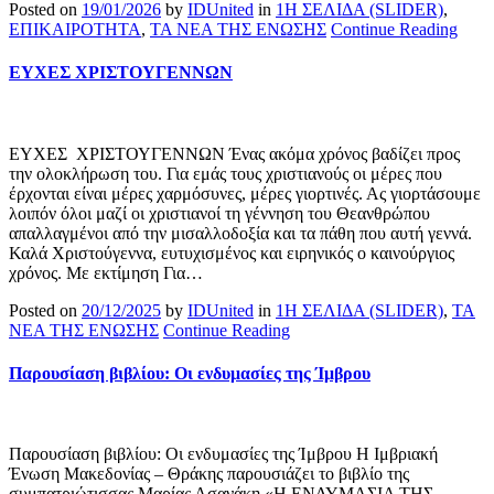
Posted on
19/01/2026
by
IDUnited
in
1Η ΣΕΛΙΔΑ (SLIDER)
,
ΕΠΙΚΑΙΡΟΤΗΤΑ
,
ΤΑ ΝΕΑ ΤΗΣ ΕΝΩΣΗΣ
Continue Reading
ΕΥΧΕΣ ΧΡΙΣΤΟΥΓΕΝΝΩΝ
ΕΥΧΕΣ ΧΡΙΣΤΟΥΓΕΝΝΩΝ Ένας ακόμα χρόνος βαδίζει προς
την ολοκλήρωση του. Για εμάς τους χριστιανούς οι μέρες που
έρχονται είναι μέρες χαρμόσυνες, μέρες γιορτινές. Ας γιορτάσουμε
λοιπόν όλοι μαζί οι χριστιανοί τη γέννηση του Θεανθρώπου
απαλλαγμένοι από την μισαλλοδοξία και τα πάθη που αυτή γεννά.
Καλά Χριστούγεννα, ευτυχισμένος και ειρηνικός ο καινούργιος
χρόνος. Με εκτίμηση Για…
Posted on
20/12/2025
by
IDUnited
in
1Η ΣΕΛΙΔΑ (SLIDER)
,
ΤΑ
ΝΕΑ ΤΗΣ ΕΝΩΣΗΣ
Continue Reading
Παρουσίαση βιβλίου: Οι ενδυμασίες της Ίμβρου
Παρουσίαση βιβλίου: Οι ενδυμασίες της Ίμβρου Η Ιμβριακή
Ένωση Μακεδονίας – Θράκης παρουσιάζει το βιβλίο της
συμπατριώτισσας Μαρίας Ασανάκη «Η ΕΝΔΥΜΑΣΙΑ ΤΗΣ