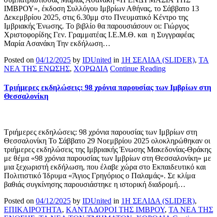
ΙΜΒΡΟΥ», έκδοση Συλλόγου Ιμβρίων Αθήνας, το Σάββατο 13
Δεκεμβρίου 2025, στις 6.30μμ στο Πνευματικό Κέντρο της
Ιμβριακής Ένωσης. Το βιβλίο θα παρουσιάσουν οι: Γιώργος
Χριστοφορίδης Γεν. Γραμματέας Ι.Ε.Μ.Θ. και η Συγγραφέας
Μαρία Ασανάκη Την εκδήλωση…
Posted on
04/12/2025
by
IDUnited
in
1Η ΣΕΛΙΔΑ (SLIDER)
,
ΤΑ
ΝΕΑ ΤΗΣ ΕΝΩΣΗΣ
,
ΧΟΡΩΔΙΑ
Continue Reading
Τριήμερες εκδηλώσεις: 98 χρόνια παρουσίας των Ιμβρίων στη
Θεσσαλονίκη
Τριήμερες εκδηλώσεις: 98 χρόνια παρουσίας των Ιμβρίων στη
Θεσσαλονίκη Το Σάββατο 29 Νοεμβρίου 2025 ολοκληρώθηκαν οι
τριήμερες εκδηλώσεις της Ιμβριακής Ένωσης Μακεδονίας-Θράκης
με θέμα «98 χρόνια παρουσίας των Ιμβρίων στη Θεσσαλονίκη» με
μια ξεχωριστή εκδήλωση, που έλαβε χώρα στο Εκπαιδευτικό και
Πολιτιστικό Ίδρυμα «Άγιος Γρηγόριος ο Παλαμάς». Σε κλίμα
βαθιάς συγκίνησης παρουσιάστηκε η ιστορική διαδρομή…
Posted on
04/12/2025
by
IDUnited
in
1Η ΣΕΛΙΔΑ (SLIDER)
,
ΕΠΙΚΑΙΡΟΤΗΤΑ
,
ΚΑΝΤΑΔΟΡΟΙ ΤΗΣ ΙΜΒΡΟΥ
,
ΤΑ ΝΕΑ ΤΗΣ