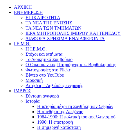
ΑΡΧΙΚΗ
ΕΝΗΜΕΡΩΣΗ
ΕΠΙΚΑΙΡΟΤΗΤΑ
ΤΑ ΝΕΑ ΤΗΣ ΕΝΩΣΗΣ
ΤΑ ΝΕΑ ΤΩΝ ΤΜΗΜΑΤΩΝ
ΙΕΡΑ ΜΗΤΡΟΠΟΛΗΣ ΙΜΒΡΟΥ ΚΑΙ ΤΕΝΕΔΟΥ
ΔΙΑΦΟΡΑ ΧΡΗΣΙΜΑ ΕΝΔΙΑΦΕΡΟΝΤΑ
Ι.Ε.Μ.Θ.
Η Ι.Ε.Μ.Θ.
Στόχοι και αιτήματα
Το Διοικητικό Συμβούλιο
Ο Οικουμενικός Πατριάρχης κ.κ. Βαρθολομαίος
Φωτογραφίες στο Flickr
Βίντεο στο YouTube
Μουσική
Αιτήσεις – Δηλώσεις εγγραφής
ΙΜΒΡΟΣ
Σύντομη αναφορά
Ιστορία
Η ιστορία μέχρι τη Συνθήκη των Σεβρών
Η συνθήκη της Λωζάνης
1964-1990: Η πολιτική του αφελληνισμού
1990: Η επιστροφή
Η σημερινή κατάσταση