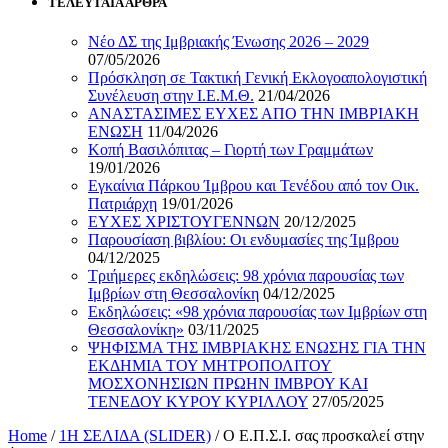
ΤΕΛΕΥΤΑΙΑ ΑΡΘΡΑ
Νέο ΔΣ της Ιμβριακής Ένωσης 2026 – 2029
07/05/2026
Πρόσκληση σε Τακτική Γενική Εκλογοαπολογιστική
Συνέλευση στην Ι.Ε.Μ.Θ.
21/04/2026
ΑΝΑΣΤΑΣΙΜΕΣ ΕΥΧΕΣ ΑΠΟ ΤΗΝ ΙΜΒΡΙΑΚΗ
ΕΝΩΣΗ
11/04/2026
Κοπή Βασιλόπιτας – Γιορτή των Γραμμάτων
19/01/2026
Εγκαίνια Πάρκου Ίμβρου και Τενέδου από τον Οικ.
Πατριάρχη
19/01/2026
ΕΥΧΕΣ ΧΡΙΣΤΟΥΓΕΝΝΩΝ
20/12/2025
Παρουσίαση βιβλίου: Οι ενδυμασίες της Ίμβρου
04/12/2025
Τριήμερες εκδηλώσεις: 98 χρόνια παρουσίας των
Ιμβρίων στη Θεσσαλονίκη
04/12/2025
Εκδηλώσεις: «98 χρόνια παρουσίας των Ιμβρίων στη
Θεσσαλονίκη»
03/11/2025
ΨΗΦΙΣΜΑ ΤΗΣ ΙΜΒΡΙΑΚΗΣ ΕΝΩΣΗΣ ΓΙΑ ΤΗΝ
ΕΚΔΗΜΙΑ ΤΟΥ ΜΗΤΡΟΠΟΛΙΤΟΥ
ΜΟΣΧΟΝΗΣΙΩΝ ΠΡΩΗΝ ΙΜΒΡΟΥ ΚΑΙ
ΤΕΝΕΔΟΥ ΚΥΡΟΥ ΚΥΡΙΛΛΟΥ
27/05/2025
Home
/
1Η ΣΕΛΙΔΑ (SLIDER)
/
Ο Ε.Π.Σ.Ι. σας προσκαλεί στην