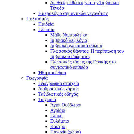
Διεθνείς εκθέσεις για την Ίμβρο και
Τένεδο
Ημερολόγιο σημαντικών γεγονότων
Πολιτισμός
Παιδεία
Γλώσσα
Μάθε Νιμπριώτ’κα
Ιμβριακό λεξιλόγιο
Ιμβριακό γλωσσικό ιδίωμα
Γλωσσικός θάνατος: Η περίπτωση του
Ιμβριακού ιδιώματος
Γλωσσικές τάσεις της Γενικής στο
συντακτικό επίπεδο
Ήθη και έθιμα
Γεωγραφία
Γεωγραφικά στοιχεία
Διαδραστικός χάρτης
Ταξιδιωτικός οδηγός
Τα χωριά
Άγιοι Θεόδωροι
Αγρίδια
Γλυκύ
Ευλάμπιο
Κάστρο
Παναγία (χώρα)