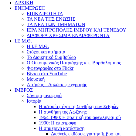
ΑΡΧΙΚΗ
ΕΝΗΜΕΡΩΣΗ
ΕΠΙΚΑΙΡΟΤΗΤΑ
ΤΑ ΝΕΑ ΤΗΣ ΕΝΩΣΗΣ
ΤΑ ΝΕΑ ΤΩΝ ΤΜΗΜΑΤΩΝ
ΙΕΡΑ ΜΗΤΡΟΠΟΛΗΣ ΙΜΒΡΟΥ ΚΑΙ ΤΕΝΕΔΟΥ
ΔΙΑΦΟΡΑ ΧΡΗΣΙΜΑ ΕΝΔΙΑΦΕΡΟΝΤΑ
Ι.Ε.Μ.Θ.
Η Ι.Ε.Μ.Θ.
Στόχοι και αιτήματα
Το Διοικητικό Συμβούλιο
Ο Οικουμενικός Πατριάρχης κ.κ. Βαρθολομαίος
Φωτογραφίες στο Flickr
Βίντεο στο YouTube
Μουσική
Αιτήσεις – Δηλώσεις εγγραφής
ΙΜΒΡΟΣ
Σύντομη αναφορά
Ιστορία
Η ιστορία μέχρι τη Συνθήκη των Σεβρών
Η συνθήκη της Λωζάνης
1964-1990: Η πολιτική του αφελληνισμού
1990: Η επιστροφή
Η σημερινή κατάσταση
Διεθνείς εκθέσεις για την Ίμβρο και