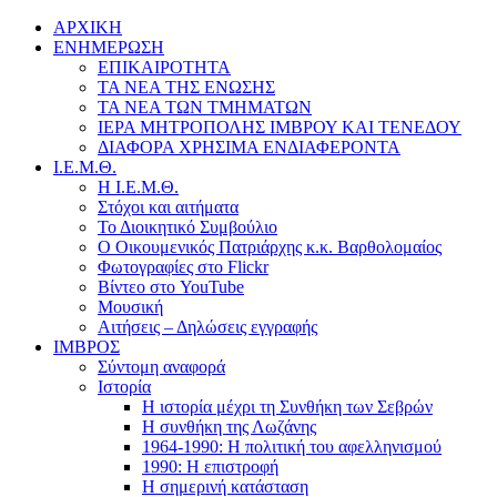
ΑΡΧΙΚΗ
ΕΝΗΜΕΡΩΣΗ
ΕΠΙΚΑΙΡΟΤΗΤΑ
ΤΑ ΝΕΑ ΤΗΣ ΕΝΩΣΗΣ
ΤΑ ΝΕΑ ΤΩΝ ΤΜΗΜΑΤΩΝ
ΙΕΡΑ ΜΗΤΡΟΠΟΛΗΣ ΙΜΒΡΟΥ ΚΑΙ ΤΕΝΕΔΟΥ
ΔΙΑΦΟΡΑ ΧΡΗΣΙΜΑ ΕΝΔΙΑΦΕΡΟΝΤΑ
Ι.Ε.Μ.Θ.
Η Ι.Ε.Μ.Θ.
Στόχοι και αιτήματα
Το Διοικητικό Συμβούλιο
Ο Οικουμενικός Πατριάρχης κ.κ. Βαρθολομαίος
Φωτογραφίες στο Flickr
Βίντεο στο YouTube
Μουσική
Αιτήσεις – Δηλώσεις εγγραφής
ΙΜΒΡΟΣ
Σύντομη αναφορά
Ιστορία
Η ιστορία μέχρι τη Συνθήκη των Σεβρών
Η συνθήκη της Λωζάνης
1964-1990: Η πολιτική του αφελληνισμού
1990: Η επιστροφή
Η σημερινή κατάσταση