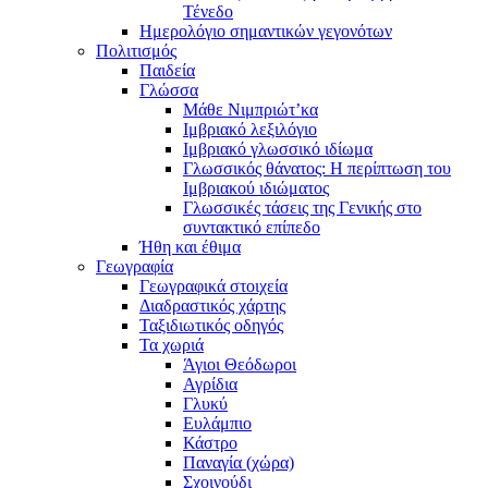
Τένεδο
Ημερολόγιο σημαντικών γεγονότων
Πολιτισμός
Παιδεία
Γλώσσα
Μάθε Νιμπριώτ’κα
Ιμβριακό λεξιλόγιο
Ιμβριακό γλωσσικό ιδίωμα
Γλωσσικός θάνατος: Η περίπτωση του
Ιμβριακού ιδιώματος
Γλωσσικές τάσεις της Γενικής στο
συντακτικό επίπεδο
Ήθη και έθιμα
Γεωγραφία
Γεωγραφικά στοιχεία
Διαδραστικός χάρτης
Ταξιδιωτικός οδηγός
Τα χωριά
Άγιοι Θεόδωροι
Αγρίδια
Γλυκύ
Ευλάμπιο
Κάστρο
Παναγία (χώρα)
Σχοινούδι