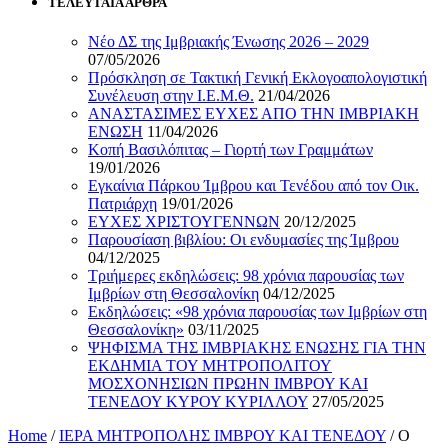
ΤΕΛΕΥΤΑΙΑ ΑΡΘΡΑ
Νέο ΔΣ της Ιμβριακής Ένωσης 2026 – 2029
07/05/2026
Πρόσκληση σε Τακτική Γενική Εκλογοαπολογιστική
Συνέλευση στην Ι.Ε.Μ.Θ.
21/04/2026
ΑΝΑΣΤΑΣΙΜΕΣ ΕΥΧΕΣ ΑΠΟ ΤΗΝ ΙΜΒΡΙΑΚΗ
ΕΝΩΣΗ
11/04/2026
Κοπή Βασιλόπιτας – Γιορτή των Γραμμάτων
19/01/2026
Εγκαίνια Πάρκου Ίμβρου και Τενέδου από τον Οικ.
Πατριάρχη
19/01/2026
ΕΥΧΕΣ ΧΡΙΣΤΟΥΓΕΝΝΩΝ
20/12/2025
Παρουσίαση βιβλίου: Οι ενδυμασίες της Ίμβρου
04/12/2025
Τριήμερες εκδηλώσεις: 98 χρόνια παρουσίας των
Ιμβρίων στη Θεσσαλονίκη
04/12/2025
Εκδηλώσεις: «98 χρόνια παρουσίας των Ιμβρίων στη
Θεσσαλονίκη»
03/11/2025
ΨΗΦΙΣΜΑ ΤΗΣ ΙΜΒΡΙΑΚΗΣ ΕΝΩΣΗΣ ΓΙΑ ΤΗΝ
ΕΚΔΗΜΙΑ ΤΟΥ ΜΗΤΡΟΠΟΛΙΤΟΥ
ΜΟΣΧΟΝΗΣΙΩΝ ΠΡΩΗΝ ΙΜΒΡΟΥ ΚΑΙ
ΤΕΝΕΔΟΥ ΚΥΡΟΥ ΚΥΡΙΛΛΟΥ
27/05/2025
Home
/
ΙΕΡΑ ΜΗΤΡΟΠΟΛΗΣ ΙΜΒΡΟΥ ΚΑΙ ΤΕΝΕΔΟΥ
/
Ο