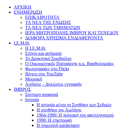
ΑΡΧΙΚΗ
ΕΝΗΜΕΡΩΣΗ
ΕΠΙΚΑΙΡΟΤΗΤΑ
ΤΑ ΝΕΑ ΤΗΣ ΕΝΩΣΗΣ
ΤΑ ΝΕΑ ΤΩΝ ΤΜΗΜΑΤΩΝ
ΙΕΡΑ ΜΗΤΡΟΠΟΛΗΣ ΙΜΒΡΟΥ ΚΑΙ ΤΕΝΕΔΟΥ
ΔΙΑΦΟΡΑ ΧΡΗΣΙΜΑ ΕΝΔΙΑΦΕΡΟΝΤΑ
Ι.Ε.Μ.Θ.
Η Ι.Ε.Μ.Θ.
Στόχοι και αιτήματα
Το Διοικητικό Συμβούλιο
Ο Οικουμενικός Πατριάρχης κ.κ. Βαρθολομαίος
Φωτογραφίες στο Flickr
Βίντεο στο YouTube
Μουσική
Αιτήσεις – Δηλώσεις εγγραφής
ΙΜΒΡΟΣ
Σύντομη αναφορά
Ιστορία
Η ιστορία μέχρι τη Συνθήκη των Σεβρών
Η συνθήκη της Λωζάνης
1964-1990: Η πολιτική του αφελληνισμού
1990: Η επιστροφή
Η σημερινή κατάσταση