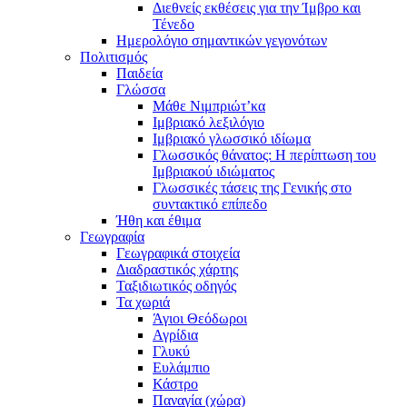
Διεθνείς εκθέσεις για την Ίμβρο και
Τένεδο
Ημερολόγιο σημαντικών γεγονότων
Πολιτισμός
Παιδεία
Γλώσσα
Μάθε Νιμπριώτ’κα
Ιμβριακό λεξιλόγιο
Ιμβριακό γλωσσικό ιδίωμα
Γλωσσικός θάνατος: Η περίπτωση του
Ιμβριακού ιδιώματος
Γλωσσικές τάσεις της Γενικής στο
συντακτικό επίπεδο
Ήθη και έθιμα
Γεωγραφία
Γεωγραφικά στοιχεία
Διαδραστικός χάρτης
Ταξιδιωτικός οδηγός
Τα χωριά
Άγιοι Θεόδωροι
Αγρίδια
Γλυκύ
Ευλάμπιο
Κάστρο
Παναγία (χώρα)