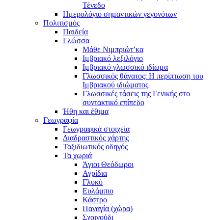
Τένεδο
Ημερολόγιο σημαντικών γεγονότων
Πολιτισμός
Παιδεία
Γλώσσα
Μάθε Νιμπριώτ’κα
Ιμβριακό λεξιλόγιο
Ιμβριακό γλωσσικό ιδίωμα
Γλωσσικός θάνατος: Η περίπτωση του
Ιμβριακού ιδιώματος
Γλωσσικές τάσεις της Γενικής στο
συντακτικό επίπεδο
Ήθη και έθιμα
Γεωγραφία
Γεωγραφικά στοιχεία
Διαδραστικός χάρτης
Ταξιδιωτικός οδηγός
Τα χωριά
Άγιοι Θεόδωροι
Αγρίδια
Γλυκύ
Ευλάμπιο
Κάστρο
Παναγία (χώρα)
Σχοινούδι