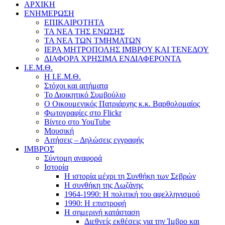
ΑΡΧΙΚΗ
ΕΝΗΜΕΡΩΣΗ
ΕΠΙΚΑΙΡΟΤΗΤΑ
ΤΑ ΝΕΑ ΤΗΣ ΕΝΩΣΗΣ
ΤΑ ΝΕΑ ΤΩΝ ΤΜΗΜΑΤΩΝ
ΙΕΡΑ ΜΗΤΡΟΠΟΛΗΣ ΙΜΒΡΟΥ ΚΑΙ ΤΕΝΕΔΟΥ
ΔΙΑΦΟΡΑ ΧΡΗΣΙΜΑ ΕΝΔΙΑΦΕΡΟΝΤΑ
Ι.Ε.Μ.Θ.
Η Ι.Ε.Μ.Θ.
Στόχοι και αιτήματα
Το Διοικητικό Συμβούλιο
Ο Οικουμενικός Πατριάρχης κ.κ. Βαρθολομαίος
Φωτογραφίες στο Flickr
Βίντεο στο YouTube
Μουσική
Αιτήσεις – Δηλώσεις εγγραφής
ΙΜΒΡΟΣ
Σύντομη αναφορά
Ιστορία
Η ιστορία μέχρι τη Συνθήκη των Σεβρών
Η συνθήκη της Λωζάνης
1964-1990: Η πολιτική του αφελληνισμού
1990: Η επιστροφή
Η σημερινή κατάσταση
Διεθνείς εκθέσεις για την Ίμβρο και