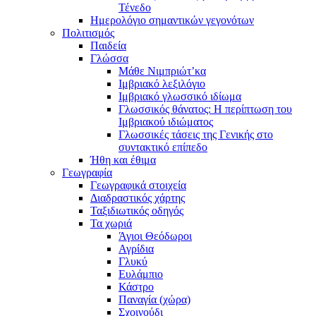
Τένεδο
Ημερολόγιο σημαντικών γεγονότων
Πολιτισμός
Παιδεία
Γλώσσα
Μάθε Νιμπριώτ’κα
Ιμβριακό λεξιλόγιο
Ιμβριακό γλωσσικό ιδίωμα
Γλωσσικός θάνατος: Η περίπτωση του
Ιμβριακού ιδιώματος
Γλωσσικές τάσεις της Γενικής στο
συντακτικό επίπεδο
Ήθη και έθιμα
Γεωγραφία
Γεωγραφικά στοιχεία
Διαδραστικός χάρτης
Ταξιδιωτικός οδηγός
Τα χωριά
Άγιοι Θεόδωροι
Αγρίδια
Γλυκύ
Ευλάμπιο
Κάστρο
Παναγία (χώρα)
Σχοινούδι