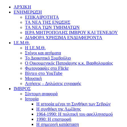
ΑΡΧΙΚΗ
ΕΝΗΜΕΡΩΣΗ
ΕΠΙΚΑΙΡΟΤΗΤΑ
ΤΑ ΝΕΑ ΤΗΣ ΕΝΩΣΗΣ
ΤΑ ΝΕΑ ΤΩΝ ΤΜΗΜΑΤΩΝ
ΙΕΡΑ ΜΗΤΡΟΠΟΛΗΣ ΙΜΒΡΟΥ ΚΑΙ ΤΕΝΕΔΟΥ
ΔΙΑΦΟΡΑ ΧΡΗΣΙΜΑ ΕΝΔΙΑΦΕΡΟΝΤΑ
Ι.Ε.Μ.Θ.
Η Ι.Ε.Μ.Θ.
Στόχοι και αιτήματα
Το Διοικητικό Συμβούλιο
Ο Οικουμενικός Πατριάρχης κ.κ. Βαρθολομαίος
Φωτογραφίες στο Flickr
Βίντεο στο YouTube
Μουσική
Αιτήσεις – Δηλώσεις εγγραφής
ΙΜΒΡΟΣ
Σύντομη αναφορά
Ιστορία
Η ιστορία μέχρι τη Συνθήκη των Σεβρών
Η συνθήκη της Λωζάνης
1964-1990: Η πολιτική του αφελληνισμού
1990: Η επιστροφή
Η σημερινή κατάσταση