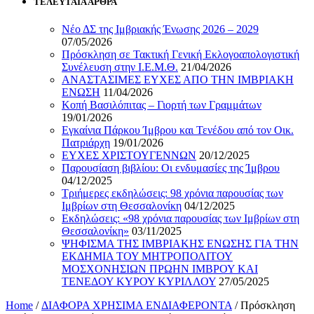
ΤΕΛΕΥΤΑΙΑ ΑΡΘΡΑ
Νέο ΔΣ της Ιμβριακής Ένωσης 2026 – 2029
07/05/2026
Πρόσκληση σε Τακτική Γενική Εκλογοαπολογιστική
Συνέλευση στην Ι.Ε.Μ.Θ.
21/04/2026
ΑΝΑΣΤΑΣΙΜΕΣ ΕΥΧΕΣ ΑΠΟ ΤΗΝ ΙΜΒΡΙΑΚΗ
ΕΝΩΣΗ
11/04/2026
Κοπή Βασιλόπιτας – Γιορτή των Γραμμάτων
19/01/2026
Εγκαίνια Πάρκου Ίμβρου και Τενέδου από τον Οικ.
Πατριάρχη
19/01/2026
ΕΥΧΕΣ ΧΡΙΣΤΟΥΓΕΝΝΩΝ
20/12/2025
Παρουσίαση βιβλίου: Οι ενδυμασίες της Ίμβρου
04/12/2025
Τριήμερες εκδηλώσεις: 98 χρόνια παρουσίας των
Ιμβρίων στη Θεσσαλονίκη
04/12/2025
Εκδηλώσεις: «98 χρόνια παρουσίας των Ιμβρίων στη
Θεσσαλονίκη»
03/11/2025
ΨΗΦΙΣΜΑ ΤΗΣ ΙΜΒΡΙΑΚΗΣ ΕΝΩΣΗΣ ΓΙΑ ΤΗΝ
ΕΚΔΗΜΙΑ ΤΟΥ ΜΗΤΡΟΠΟΛΙΤΟΥ
ΜΟΣΧΟΝΗΣΙΩΝ ΠΡΩΗΝ ΙΜΒΡΟΥ ΚΑΙ
ΤΕΝΕΔΟΥ ΚΥΡΟΥ ΚΥΡΙΛΛΟΥ
27/05/2025
Home
/
ΔΙΑΦΟΡΑ ΧΡΗΣΙΜΑ ΕΝΔΙΑΦΕΡΟΝΤΑ
/
Πρόσκληση