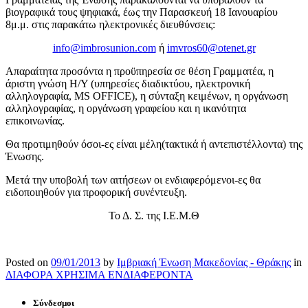
βιογραφικά τους ψηφιακά, έως την Παρασκευή 18 Ιανουαρίου
8μ.μ. στις παρακάτω ηλεκτρονικές διευθύνσεις:
info@imbrosunion.com
ή
imvros60@otenet.gr
Απαραίτητα προσόντα η προϋπηρεσία σε θέση Γραμματέα, η
άριστη γνώση Η/Υ (υπηρεσίες διαδικτύου, ηλεκτρονική
αλληλογραφία, MS OFFICE), η σύνταξη κειμένων, η οργάνωση
αλληλογραφίας, η οργάνωση γραφείου και η ικανότητα
επικοινωνίας.
Θα προτιμηθούν όσοι-ες είναι μέλη(τακτικά ή αντεπιστέλλοντα) της
Ένωσης.
Μετά την υποβολή των αιτήσεων οι ενδιαφερόμενοι-ες θα
ειδοποιηθούν για προφορική συνέντευξη.
Το Δ. Σ. της Ι.Ε.Μ.Θ
Posted on
09/01/2013
by
Ιμβριακή Ένωση Μακεδονίας - Θράκης
in
ΔΙΑΦΟΡΑ ΧΡΗΣΙΜΑ ΕΝΔΙΑΦΕΡΟΝΤΑ
Σύνδεσμοι