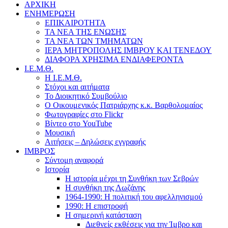
ΑΡΧΙΚΗ
ΕΝΗΜΕΡΩΣΗ
ΕΠΙΚΑΙΡΟΤΗΤΑ
ΤΑ ΝΕΑ ΤΗΣ ΕΝΩΣΗΣ
ΤΑ ΝΕΑ ΤΩΝ ΤΜΗΜΑΤΩΝ
ΙΕΡΑ ΜΗΤΡΟΠΟΛΗΣ ΙΜΒΡΟΥ ΚΑΙ ΤΕΝΕΔΟΥ
ΔΙΑΦΟΡΑ ΧΡΗΣΙΜΑ ΕΝΔΙΑΦΕΡΟΝΤΑ
Ι.Ε.Μ.Θ.
Η Ι.Ε.Μ.Θ.
Στόχοι και αιτήματα
Το Διοικητικό Συμβούλιο
Ο Οικουμενικός Πατριάρχης κ.κ. Βαρθολομαίος
Φωτογραφίες στο Flickr
Βίντεο στο YouTube
Μουσική
Αιτήσεις – Δηλώσεις εγγραφής
ΙΜΒΡΟΣ
Σύντομη αναφορά
Ιστορία
Η ιστορία μέχρι τη Συνθήκη των Σεβρών
Η συνθήκη της Λωζάνης
1964-1990: Η πολιτική του αφελληνισμού
1990: Η επιστροφή
Η σημερινή κατάσταση
Διεθνείς εκθέσεις για την Ίμβρο και