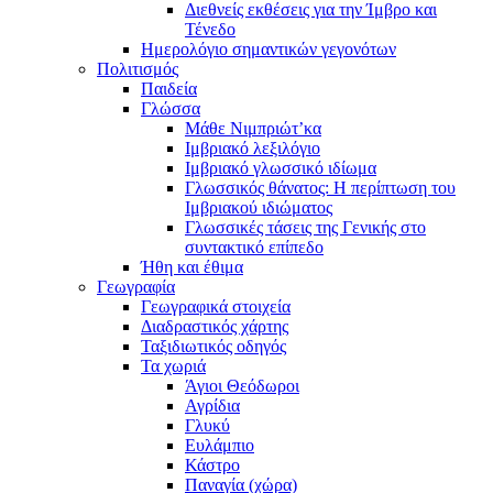
Διεθνείς εκθέσεις για την Ίμβρο και
Τένεδο
Ημερολόγιο σημαντικών γεγονότων
Πολιτισμός
Παιδεία
Γλώσσα
Μάθε Νιμπριώτ’κα
Ιμβριακό λεξιλόγιο
Ιμβριακό γλωσσικό ιδίωμα
Γλωσσικός θάνατος: Η περίπτωση του
Ιμβριακού ιδιώματος
Γλωσσικές τάσεις της Γενικής στο
συντακτικό επίπεδο
Ήθη και έθιμα
Γεωγραφία
Γεωγραφικά στοιχεία
Διαδραστικός χάρτης
Ταξιδιωτικός οδηγός
Τα χωριά
Άγιοι Θεόδωροι
Αγρίδια
Γλυκύ
Ευλάμπιο
Κάστρο
Παναγία (χώρα)