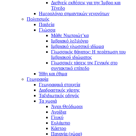
Διεθνείς εκθέσεις για την Ίμβρο και
Τένεδο
Ημερολόγιο σημαντικών γεγονότων
Πολιτισμός
Παιδεία
Γλώσσα
Μάθε Νιμπριώτ’κα
Ιμβριακό λεξιλόγιο
Ιμβριακό γλωσσικό ιδίωμα
Γλωσσικός θάνατος: Η περίπτωση του
Ιμβριακού ιδιώματος
Γλωσσικές τάσεις της Γενικής στο
συντακτικό επίπεδο
Ήθη και έθιμα
Γεωγραφία
Γεωγραφικά στοιχεία
Διαδραστικός χάρτης
Ταξιδιωτικός οδηγός
Τα χωριά
Άγιοι Θεόδωροι
Αγρίδια
Γλυκύ
Ευλάμπιο
Κάστρο
Παναγία (χώρα)