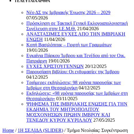
ΤΕΛΕΥΤΑΙΑ ΑΡΘΡΑ
Νέο ΔΣ της Ιμβριακής Ένωσης 2026 – 2029
07/05/2026
Πρόσκληση σε Τακτική Γενική Εκλογοαπολογιστική
Συνέλευση στην Ι.Ε.Μ.Θ.
21/04/2026
ΑΝΑΣΤΑΣΙΜΕΣ ΕΥΧΕΣ ΑΠΟ ΤΗΝ ΙΜΒΡΙΑΚΗ
ΕΝΩΣΗ
11/04/2026
Κοπή Βασιλόπιτας – Γιορτή των Γραμμάτων
19/01/2026
Εγκαίνια Πάρκου Ίμβρου και Τενέδου από τον Οικ.
Πατριάρχη
19/01/2026
ΕΥΧΕΣ ΧΡΙΣΤΟΥΓΕΝΝΩΝ
20/12/2025
Παρουσίαση βιβλίου: Οι ενδυμασίες της Ίμβρου
04/12/2025
Τριήμερες εκδηλώσεις: 98 χρόνια παρουσίας των
Ιμβρίων στη Θεσσαλονίκη
04/12/2025
Εκδηλώσεις: «98 χρόνια παρουσίας των Ιμβρίων στη
Θεσσαλονίκη»
03/11/2025
ΨΗΦΙΣΜΑ ΤΗΣ ΙΜΒΡΙΑΚΗΣ ΕΝΩΣΗΣ ΓΙΑ ΤΗΝ
ΕΚΔΗΜΙΑ ΤΟΥ ΜΗΤΡΟΠΟΛΙΤΟΥ
ΜΟΣΧΟΝΗΣΙΩΝ ΠΡΩΗΝ ΙΜΒΡΟΥ ΚΑΙ
ΤΕΝΕΔΟΥ ΚΥΡΟΥ ΚΥΡΙΛΛΟΥ
27/05/2025
Home
/
1Η ΣΕΛΙΔΑ (SLIDER)
/
Τμήμα Νεολαίας: Συγκέντρωση