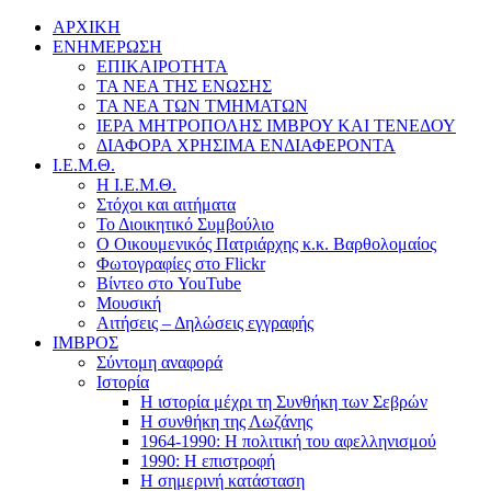
ΑΡΧΙΚΗ
ΕΝΗΜΕΡΩΣΗ
ΕΠΙΚΑΙΡΟΤΗΤΑ
ΤΑ ΝΕΑ ΤΗΣ ΕΝΩΣΗΣ
ΤΑ ΝΕΑ ΤΩΝ ΤΜΗΜΑΤΩΝ
ΙΕΡΑ ΜΗΤΡΟΠΟΛΗΣ ΙΜΒΡΟΥ ΚΑΙ ΤΕΝΕΔΟΥ
ΔΙΑΦΟΡΑ ΧΡΗΣΙΜΑ ΕΝΔΙΑΦΕΡΟΝΤΑ
Ι.Ε.Μ.Θ.
Η Ι.Ε.Μ.Θ.
Στόχοι και αιτήματα
Το Διοικητικό Συμβούλιο
Ο Οικουμενικός Πατριάρχης κ.κ. Βαρθολομαίος
Φωτογραφίες στο Flickr
Βίντεο στο YouTube
Μουσική
Αιτήσεις – Δηλώσεις εγγραφής
ΙΜΒΡΟΣ
Σύντομη αναφορά
Ιστορία
Η ιστορία μέχρι τη Συνθήκη των Σεβρών
Η συνθήκη της Λωζάνης
1964-1990: Η πολιτική του αφελληνισμού
1990: Η επιστροφή
Η σημερινή κατάσταση