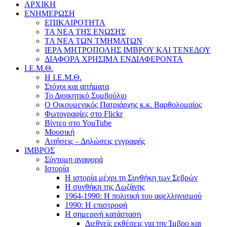
ΑΡΧΙΚΗ
ΕΝΗΜΕΡΩΣΗ
ΕΠΙΚΑΙΡΟΤΗΤΑ
ΤΑ ΝΕΑ ΤΗΣ ΕΝΩΣΗΣ
ΤΑ ΝΕΑ ΤΩΝ ΤΜΗΜΑΤΩΝ
ΙΕΡΑ ΜΗΤΡΟΠΟΛΗΣ ΙΜΒΡΟΥ ΚΑΙ ΤΕΝΕΔΟΥ
ΔΙΑΦΟΡΑ ΧΡΗΣΙΜΑ ΕΝΔΙΑΦΕΡΟΝΤΑ
Ι.Ε.Μ.Θ.
Η Ι.Ε.Μ.Θ.
Στόχοι και αιτήματα
Το Διοικητικό Συμβούλιο
Ο Οικουμενικός Πατριάρχης κ.κ. Βαρθολομαίος
Φωτογραφίες στο Flickr
Βίντεο στο YouTube
Μουσική
Αιτήσεις – Δηλώσεις εγγραφής
ΙΜΒΡΟΣ
Σύντομη αναφορά
Ιστορία
Η ιστορία μέχρι τη Συνθήκη των Σεβρών
Η συνθήκη της Λωζάνης
1964-1990: Η πολιτική του αφελληνισμού
1990: Η επιστροφή
Η σημερινή κατάσταση
Διεθνείς εκθέσεις για την Ίμβρο και