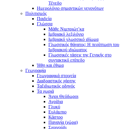
Τένεδο
Ημερολόγιο σημαντικών γεγονότων
Πολιτισμός
Παιδεία
Γλώσσα
Μάθε Νιμπριώτ’κα
Ιμβριακό λεξιλόγιο
Ιμβριακό γλωσσικό ιδίωμα
Γλωσσικός θάνατος: Η περίπτωση του
Ιμβριακού ιδιώματος
Γλωσσικές τάσεις της Γενικής στο
συντακτικό επίπεδο
Ήθη και έθιμα
Γεωγραφία
Γεωγραφικά στοιχεία
Διαδραστικός χάρτης
Ταξιδιωτικός οδηγός
Τα χωριά
Άγιοι Θεόδωροι
Αγρίδια
Γλυκύ
Ευλάμπιο
Κάστρο
Παναγία (χώρα)
Σχοινούδι