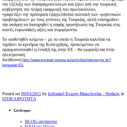
την εξέλιξη των διαπραγματεύσεων και ζητεί από την τουρκική
κυβέρνηση την πλήρη εφαρμογή του πρωτοκόλλου,
•χαιρετίζει την πρόσφατα εξαγγελθείσα πολιτική των «μηδενικών
προβλημάτων» με τους γείτονες της Τουρκίας, αλλά επισημαίνει
την ανάγκη να διατηρηθεί η σαφής προσήλωση της Τουρκίας στις
κοινές ευρωπαϊκές αξίες και συμφέροντα.
Το υιοθετηθέν κείμενο – με το οποίο η Τουρκία καλείται να
τηρήσει τα κριτήρια της Κοπεγχάγης, προκειμένου να
πραγματοποιηθεί η ένταξή της στην ΕΕ – θα εμφανίζεται στην
ηλεκτρονική
διεύθυνση
http://www.europarl.europa.eu/activities/plenary/ta.do?
language=EL
Posted on
09/03/2011
by
Ιμβριακή Ένωση Μακεδονίας - Θράκης
in
ΕΠΙΚΑΙΡΟΤΗΤΑ
Σύνδεσμοι
BLOG-myimvros
ΗΧΩ της Πόλης