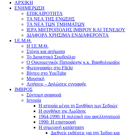
ΑΡΧΙΚΗ
ΕΝΗΜΕΡΩΣΗ
ΕΠΙΚΑΙΡΟΤΗΤΑ
ΤΑ ΝΕΑ ΤΗΣ ΕΝΩΣΗΣ
ΤΑ ΝΕΑ ΤΩΝ ΤΜΗΜΑΤΩΝ
ΙΕΡΑ ΜΗΤΡΟΠΟΛΗΣ ΙΜΒΡΟΥ ΚΑΙ ΤΕΝΕΔΟΥ
ΔΙΑΦΟΡΑ ΧΡΗΣΙΜΑ ΕΝΔΙΑΦΕΡΟΝΤΑ
Ι.Ε.Μ.Θ.
Η Ι.Ε.Μ.Θ.
Στόχοι και αιτήματα
Το Διοικητικό Συμβούλιο
Ο Οικουμενικός Πατριάρχης κ.κ. Βαρθολομαίος
Φωτογραφίες στο Flickr
Βίντεο στο YouTube
Μουσική
Αιτήσεις – Δηλώσεις εγγραφής
ΙΜΒΡΟΣ
Σύντομη αναφορά
Ιστορία
Η ιστορία μέχρι τη Συνθήκη των Σεβρών
Η συνθήκη της Λωζάνης
1964-1990: Η πολιτική του αφελληνισμού
1990: Η επιστροφή
Η σημερινή κατάσταση
Διεθνείς εκθέσεις για την Ίμβρο και