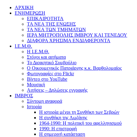
ΑΡΧΙΚΗ
ΕΝΗΜΕΡΩΣΗ
ΕΠΙΚΑΙΡΟΤΗΤΑ
ΤΑ ΝΕΑ ΤΗΣ ΕΝΩΣΗΣ
ΤΑ ΝΕΑ ΤΩΝ ΤΜΗΜΑΤΩΝ
ΙΕΡΑ ΜΗΤΡΟΠΟΛΗΣ ΙΜΒΡΟΥ ΚΑΙ ΤΕΝΕΔΟΥ
ΔΙΑΦΟΡΑ ΧΡΗΣΙΜΑ ΕΝΔΙΑΦΕΡΟΝΤΑ
Ι.Ε.Μ.Θ.
Η Ι.Ε.Μ.Θ.
Στόχοι και αιτήματα
Το Διοικητικό Συμβούλιο
Ο Οικουμενικός Πατριάρχης κ.κ. Βαρθολομαίος
Φωτογραφίες στο Flickr
Βίντεο στο YouTube
Μουσική
Αιτήσεις – Δηλώσεις εγγραφής
ΙΜΒΡΟΣ
Σύντομη αναφορά
Ιστορία
Η ιστορία μέχρι τη Συνθήκη των Σεβρών
Η συνθήκη της Λωζάνης
1964-1990: Η πολιτική του αφελληνισμού
1990: Η επιστροφή
Η σημερινή κατάσταση