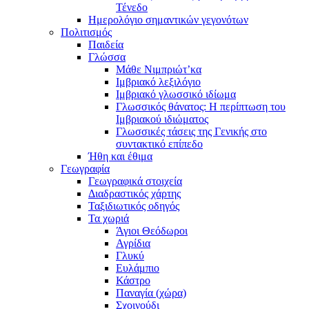
Τένεδο
Ημερολόγιο σημαντικών γεγονότων
Πολιτισμός
Παιδεία
Γλώσσα
Μάθε Νιμπριώτ’κα
Ιμβριακό λεξιλόγιο
Ιμβριακό γλωσσικό ιδίωμα
Γλωσσικός θάνατος: Η περίπτωση του
Ιμβριακού ιδιώματος
Γλωσσικές τάσεις της Γενικής στο
συντακτικό επίπεδο
Ήθη και έθιμα
Γεωγραφία
Γεωγραφικά στοιχεία
Διαδραστικός χάρτης
Ταξιδιωτικός οδηγός
Τα χωριά
Άγιοι Θεόδωροι
Αγρίδια
Γλυκύ
Ευλάμπιο
Κάστρο
Παναγία (χώρα)
Σχοινούδι