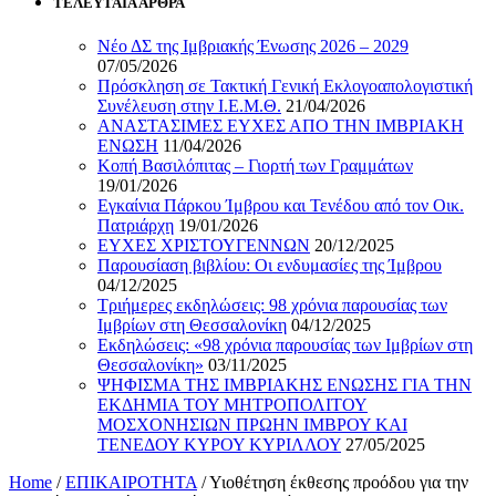
ΤΕΛΕΥΤΑΙΑ ΑΡΘΡΑ
Νέο ΔΣ της Ιμβριακής Ένωσης 2026 – 2029
07/05/2026
Πρόσκληση σε Τακτική Γενική Εκλογοαπολογιστική
Συνέλευση στην Ι.Ε.Μ.Θ.
21/04/2026
ΑΝΑΣΤΑΣΙΜΕΣ ΕΥΧΕΣ ΑΠΟ ΤΗΝ ΙΜΒΡΙΑΚΗ
ΕΝΩΣΗ
11/04/2026
Κοπή Βασιλόπιτας – Γιορτή των Γραμμάτων
19/01/2026
Εγκαίνια Πάρκου Ίμβρου και Τενέδου από τον Οικ.
Πατριάρχη
19/01/2026
ΕΥΧΕΣ ΧΡΙΣΤΟΥΓΕΝΝΩΝ
20/12/2025
Παρουσίαση βιβλίου: Οι ενδυμασίες της Ίμβρου
04/12/2025
Τριήμερες εκδηλώσεις: 98 χρόνια παρουσίας των
Ιμβρίων στη Θεσσαλονίκη
04/12/2025
Εκδηλώσεις: «98 χρόνια παρουσίας των Ιμβρίων στη
Θεσσαλονίκη»
03/11/2025
ΨΗΦΙΣΜΑ ΤΗΣ ΙΜΒΡΙΑΚΗΣ ΕΝΩΣΗΣ ΓΙΑ ΤΗΝ
ΕΚΔΗΜΙΑ ΤΟΥ ΜΗΤΡΟΠΟΛΙΤΟΥ
ΜΟΣΧΟΝΗΣΙΩΝ ΠΡΩΗΝ ΙΜΒΡΟΥ ΚΑΙ
ΤΕΝΕΔΟΥ ΚΥΡΟΥ ΚΥΡΙΛΛΟΥ
27/05/2025
Home
/
ΕΠΙΚΑΙΡΟΤΗΤΑ
/
Υιοθέτηση έκθεσης προόδου για την