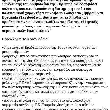
Συνέλευσης του Συμβουλίου της Ευρώπης, να εφαρμόσει
πολιτικές που αποσκοπούν στη διατήρηση του διττού
πολιτισμικού χαρακτήρα των νήσων Gökçeada (Ίμβρου) και
Bozcaada (Τενέδου) και ιδιαίτερα να επιληφθεί των
προβλημάτων που αντιμετωπίζουν τα μέλη της ελληνικής
μειονότητας στους τομείς της εκπαίδευσης και των
περιουσιακών δικαιωμάτων”
Παράλληλα, το Κοινοβούλιο:
•σημειώνει τη βραδεία πρόοδο της Τουρκίας στον τομέα των
μεταρρυθμίσεων,
•χαιρετίζει την οριστικοποίηση των διαπραγματεύσεων για τη
σύναψη συμφωνίας ΕΕ Τουρκίας για την επανεισδοχή και καλεί
την τουρκική κυβέρνηση να διασφαλίσει ότι, έως ότου τεθεί σε
εφαρμογή η εν λόγω συμφωνία, εφαρμόζονται πλήρως οι
υπάρχουσες διμερείς συμφωνίες,
•καλεί την τουρκική κυβέρνηση και τις κυβερνήσεις των κρατών-
μελών της ΕΕ να θεωρούν και να παρουσιάζουν την ενσωμάτωση
πολιτών τουρκικής καταγωγής της ΕΕ στις κοινωνίες των νέων τους
πατρίδων, όχι ως απειλή αλλά ως ευκαιρία για το μέλλον των
κοινωνιών μας,
•εκφράζει τη λύπη του που το πρόσθετο πρωτόκολλο στη
συμφωνία σύνδεσης ΕΚ-Τουρκίας δεν έχει ακόμα τεθεί σε
εφαρμογή από την Τουρκία, γεγονός που εξακολουθεί να επηρεάζει