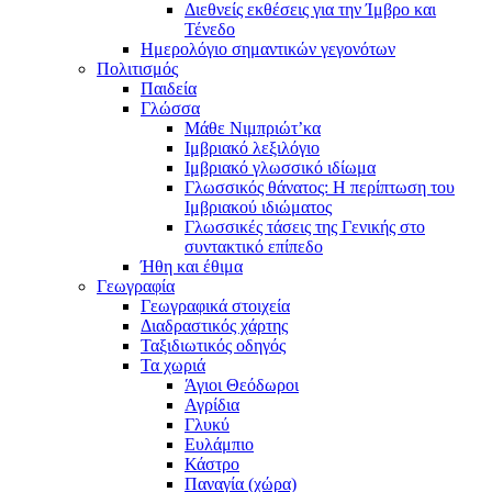
Διεθνείς εκθέσεις για την Ίμβρο και
Τένεδο
Ημερολόγιο σημαντικών γεγονότων
Πολιτισμός
Παιδεία
Γλώσσα
Μάθε Νιμπριώτ’κα
Ιμβριακό λεξιλόγιο
Ιμβριακό γλωσσικό ιδίωμα
Γλωσσικός θάνατος: Η περίπτωση του
Ιμβριακού ιδιώματος
Γλωσσικές τάσεις της Γενικής στο
συντακτικό επίπεδο
Ήθη και έθιμα
Γεωγραφία
Γεωγραφικά στοιχεία
Διαδραστικός χάρτης
Ταξιδιωτικός οδηγός
Τα χωριά
Άγιοι Θεόδωροι
Αγρίδια
Γλυκύ
Ευλάμπιο
Κάστρο
Παναγία (χώρα)