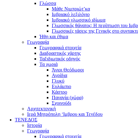
Γλώσσα
Μάθε Νιμπριώτ’κα
Ιμβριακό λεξιλόγιο
Ιμβριακό γλωσσικό ιδίωμα
Γλωσσικός θάνατος: Η περίπτωση του Ιμβρ
Γλωσσικές τάσεις της Γενικής στο συντακτ
Ήθη και έθιμα
Γεωγραφία
Γεωγραφικά στοιχεία
Διαδραστικός χάρτης
Ταξιδιωτικός οδηγός
Τα χωριά
Άγιοι Θεόδωροι
Αγρίδια
Γλυκύ
Ευλάμπιο
Κάστρο
Παναγία (χώρα)
Σχοινούδι
Αρχιτεκτονική
Ιερά Μητρόπολη ‘Ιμβρου και Τενέδου
ΤΕΝΕΔΟΣ
Ιστορία
Γεωγραφία
Γεωγραφικά στοιχεία