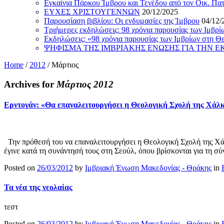
Εγκαίνια Πάρκου Ίμβρου και Τενέδου από τον Οικ. Πα
ΕΥΧΕΣ ΧΡΙΣΤΟΥΓΕΝΝΩΝ
20/12/2025
Παρουσίαση βιβλίου: Οι ενδυμασίες της Ίμβρου
04/12/
Τριήμερες εκδηλώσεις: 98 χρόνια παρουσίας των Ιμβρ
Εκδηλώσεις: «98 χρόνια παρουσίας των Ιμβρίων στη Θ
ΨΗΦΙΣΜΑ ΤΗΣ ΙΜΒΡΙΑΚΗΣ ΕΝΩΣΗΣ ΓΙΑ ΤΗΝ 
Home
/
2012
/
Μάρτιος
Archives for
Μάρτιος 2012
Ερντογάν: «Θα επαναλειτουργήσει η Θεολογική Σχολή της Χάλ
Την πρόθεσή του να επαναλειτουργήσει η Θεολογική Σχολή της Χ
έγινε κατά τη συνάντησή τους στη Σεούλ, όπου βρίσκονται για τη 
Posted on
26/03/2012
by
Ιμβριακή Ένωση Μακεδονίας - Θράκης
in
Τα νέα της νεολαίας
τεστ
Posted on
26/03/2012
by
Ιμβριακή Ένωση Μακεδονίας - Θράκης
in