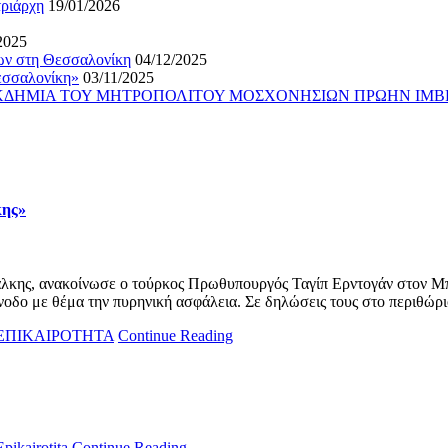
τριάρχη
19/01/2026
2025
ίων στη Θεσσαλονίκη
04/12/2025
εσσαλονίκη»
03/11/2025
ΕΚΔΗΜΙΑ ΤΟΥ ΜΗΤΡΟΠΟΛΙΤΟΥ ΜΟΣΧΟΝΗΣΙΩΝ ΠΡΩΗΝ ΙΜΒ
κης»
άλκης, ανακοίνωσε ο τούρκος Πρωθυπουργός Ταγίπ Ερντογάν στον 
σύνοδο με θέμα την πυρηνική ασφάλεια. Σε δηλώσεις τους στο περιθώ
ΕΠΙΚΑΙΡΟΤΗΤΑ
Continue Reading
Epikairotita
Continue Reading