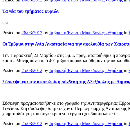
Τα νέα του τμήματος κυριών
test
Posted on
26/03/2012
by
Ιμβριακή Ένωση Μακεδονίας - Θράκης
in
Οι Ίμβριοι στην Αγία Αναστασία για την ακολουθία των Χαιρετ
Την Παρασκευή 23 Μαρτίου στις 5μ.μ. πραγματοποιήθηκε η προγρ
και της Μονής πάνω από 40 Ίμβριοι παρακολούθησαν την ακολουθί
Posted on
25/03/2012
by
Ιμβριακή Ένωση Μακεδονίας - Θράκης
in
Σύσκεψη για την ακτοπλοϊκή σύνδεση της Αλεξ/πολης με Λήμνο
Σύσκεψη πραγματοποιήθηκε στο γραφείο της Αντιπεριφέρειας Έβρου 
Τενέδου. Στη σύσκεψη συμμετείχαν ο Περιφερειάρχης Ανατολικής 
χρηματοδότηση του συγκεκριμένου έργου έχει διασφαλιστεί…
Posted on
25/03/2012
by
Ιμβριακή Ένωση Μακεδονίας - Θράκης
in