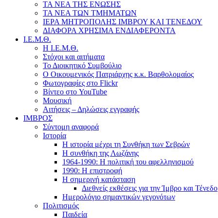
ΤΑ ΝΕΑ ΤΗΣ ΕΝΩΣΗΣ
ΤΑ ΝΕΑ ΤΩΝ ΤΜΗΜΑΤΩΝ
ΙΕΡΑ ΜΗΤΡΟΠΟΛΗΣ ΙΜΒΡΟΥ ΚΑΙ ΤΕΝΕΔΟΥ
ΔΙΑΦΟΡΑ ΧΡΗΣΙΜΑ ΕΝΔΙΑΦΕΡΟΝΤΑ
Ι.Ε.Μ.Θ.
Η Ι.Ε.Μ.Θ.
Στόχοι και αιτήματα
Το Διοικητικό Συμβούλιο
Ο Οικουμενικός Πατριάρχης κ.κ. Βαρθολομαίος
Φωτογραφίες στο Flickr
Βίντεο στο YouTube
Μουσική
Αιτήσεις – Δηλώσεις εγγραφής
ΙΜΒΡΟΣ
Σύντομη αναφορά
Ιστορία
Η ιστορία μέχρι τη Συνθήκη των Σεβρών
Η συνθήκη της Λωζάνης
1964-1990: Η πολιτική του αφελληνισμού
1990: Η επιστροφή
Η σημερινή κατάσταση
Διεθνείς εκθέσεις για την Ίμβρο και Τένεδο
Ημερολόγιο σημαντικών γεγονότων
Πολιτισμός
Παιδεία