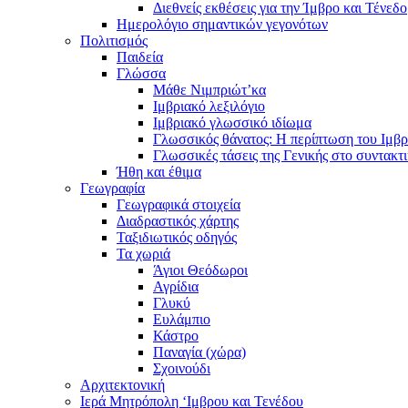
Διεθνείς εκθέσεις για την Ίμβρο και Τένεδο
Ημερολόγιο σημαντικών γεγονότων
Πολιτισμός
Παιδεία
Γλώσσα
Μάθε Νιμπριώτ’κα
Ιμβριακό λεξιλόγιο
Ιμβριακό γλωσσικό ιδίωμα
Γλωσσικός θάνατος: Η περίπτωση του Ιμβρ
Γλωσσικές τάσεις της Γενικής στο συντακτ
Ήθη και έθιμα
Γεωγραφία
Γεωγραφικά στοιχεία
Διαδραστικός χάρτης
Ταξιδιωτικός οδηγός
Τα χωριά
Άγιοι Θεόδωροι
Αγρίδια
Γλυκύ
Ευλάμπιο
Κάστρο
Παναγία (χώρα)
Σχοινούδι
Αρχιτεκτονική
Ιερά Μητρόπολη ‘Ιμβρου και Τενέδου