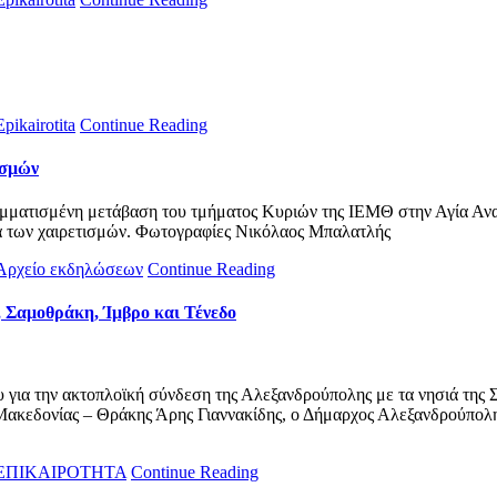
Epikairotita
Continue Reading
ισμών
αμματισμένη μετάβαση του τμήματος Κυριών της ΙΕΜΘ στην Αγία Ανα
α των χαιρετισμών. Φωτογραφίες Νικόλαος Μπαλατλής
Αρχείο εκδηλώσεων
Continue Reading
, Σαμοθράκη, Ίμβρο και Τένεδο
για την ακτοπλοϊκή σύνδεση της Αλεξανδρούπολης με τα νησιά της Σ
Μακεδονίας – Θράκης Άρης Γιαννακίδης, ο Δήμαρχος Αλεξανδρούπολη
ΕΠΙΚΑΙΡΟΤΗΤΑ
Continue Reading