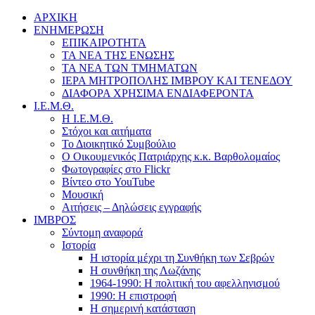
ΑΡΧΙΚΗ
ΕΝΗΜΕΡΩΣΗ
ΕΠΙΚΑΙΡΟΤΗΤΑ
ΤΑ ΝΕΑ ΤΗΣ ΕΝΩΣΗΣ
ΤΑ ΝΕΑ ΤΩΝ ΤΜΗΜΑΤΩΝ
ΙΕΡΑ ΜΗΤΡΟΠΟΛΗΣ ΙΜΒΡΟΥ ΚΑΙ ΤΕΝΕΔΟΥ
ΔΙΑΦΟΡΑ ΧΡΗΣΙΜΑ ΕΝΔΙΑΦΕΡΟΝΤΑ
Ι.Ε.Μ.Θ.
Η Ι.Ε.Μ.Θ.
Στόχοι και αιτήματα
Το Διοικητικό Συμβούλιο
Ο Οικουμενικός Πατριάρχης κ.κ. Βαρθολομαίος
Φωτογραφίες στο Flickr
Βίντεο στο YouTube
Μουσική
Αιτήσεις – Δηλώσεις εγγραφής
ΙΜΒΡΟΣ
Σύντομη αναφορά
Ιστορία
Η ιστορία μέχρι τη Συνθήκη των Σεβρών
Η συνθήκη της Λωζάνης
1964-1990: Η πολιτική του αφελληνισμού
1990: Η επιστροφή
Η σημερινή κατάσταση