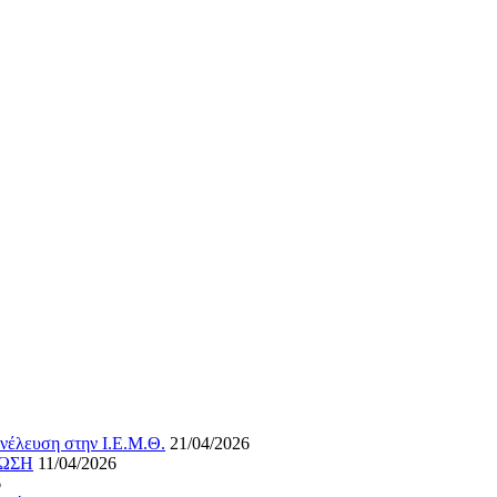
νέλευση στην Ι.Ε.Μ.Θ.
21/04/2026
ΝΩΣΗ
11/04/2026
6