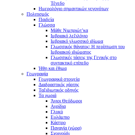
Τένεδο
Ημερολόγιο σημαντικών γεγονότων
Πολιτισμός
Παιδεία
Γλώσσα
Μάθε Νιμπριώτ’κα
Ιμβριακό λεξιλόγιο
Ιμβριακό γλωσσικό ιδίωμα
Γλωσσικός θάνατος: Η περίπτωση του
Ιμβριακού ιδιώματος
Γλωσσικές τάσεις της Γενικής στο
συντακτικό επίπεδο
Ήθη και έθιμα
Γεωγραφία
Γεωγραφικά στοιχεία
Διαδραστικός χάρτης
Ταξιδιωτικός οδηγός
Τα χωριά
Άγιοι Θεόδωροι
Αγρίδια
Γλυκύ
Ευλάμπιο
Κάστρο
Παναγία (χώρα)
Σχοινούδι