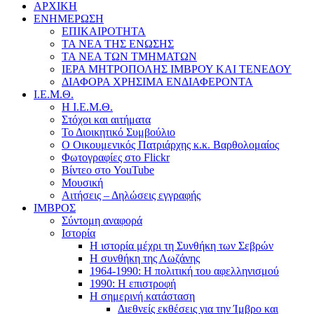
ΑΡΧΙΚΗ
ΕΝΗΜΕΡΩΣΗ
ΕΠΙΚΑΙΡΟΤΗΤΑ
ΤΑ ΝΕΑ ΤΗΣ ΕΝΩΣΗΣ
ΤΑ ΝΕΑ ΤΩΝ ΤΜΗΜΑΤΩΝ
ΙΕΡΑ ΜΗΤΡΟΠΟΛΗΣ ΙΜΒΡΟΥ ΚΑΙ ΤΕΝΕΔΟΥ
ΔΙΑΦΟΡΑ ΧΡΗΣΙΜΑ ΕΝΔΙΑΦΕΡΟΝΤΑ
Ι.Ε.Μ.Θ.
Η Ι.Ε.Μ.Θ.
Στόχοι και αιτήματα
Το Διοικητικό Συμβούλιο
Ο Οικουμενικός Πατριάρχης κ.κ. Βαρθολομαίος
Φωτογραφίες στο Flickr
Βίντεο στο YouTube
Μουσική
Αιτήσεις – Δηλώσεις εγγραφής
ΙΜΒΡΟΣ
Σύντομη αναφορά
Ιστορία
Η ιστορία μέχρι τη Συνθήκη των Σεβρών
Η συνθήκη της Λωζάνης
1964-1990: Η πολιτική του αφελληνισμού
1990: Η επιστροφή
Η σημερινή κατάσταση
Διεθνείς εκθέσεις για την Ίμβρο και