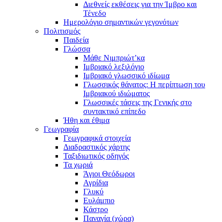
Διεθνείς εκθέσεις για την Ίμβρο και
Τένεδο
Ημερολόγιο σημαντικών γεγονότων
Πολιτισμός
Παιδεία
Γλώσσα
Μάθε Νιμπριώτ’κα
Ιμβριακό λεξιλόγιο
Ιμβριακό γλωσσικό ιδίωμα
Γλωσσικός θάνατος: Η περίπτωση του
Ιμβριακού ιδιώματος
Γλωσσικές τάσεις της Γενικής στο
συντακτικό επίπεδο
Ήθη και έθιμα
Γεωγραφία
Γεωγραφικά στοιχεία
Διαδραστικός χάρτης
Ταξιδιωτικός οδηγός
Τα χωριά
Άγιοι Θεόδωροι
Αγρίδια
Γλυκύ
Ευλάμπιο
Κάστρο
Παναγία (χώρα)