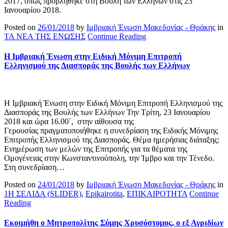
2017, όπως προβλήθηκε στη Βουλή των Ελλήνων στις 23
Ιανουαρίου 2018.
Posted on
26/01/2018
by
Ιμβριακή Ένωση Μακεδονίας - Θράκης
in
ΤΑ ΝΕΑ ΤΗΣ ΕΝΩΣΗΣ
Continue Reading
Η Ιμβριακή Ένωση στην Ειδική Μόνιμη Επιτροπή
Ελληνισμού της Διασποράς της Βουλής των Ελλήνων
Η Ιμβριακή Ένωση στην Ειδική Μόνιμη Επιτροπή Ελληνισμού της
Διασποράς της Βουλής των Ελλήνων Την Τρίτη, 23 Ιανουαρίου
2018 και ώρα 16.00΄, στην αίθουσα της
Γερουσίας πραγματοποιήθηκε η συνεδρίαση της Ειδικής Μόνιμης
Επιτροπής Ελληνισμού της Διασποράς. Θέμα ημερήσιας διάταξης:
Ενημέρωση των μελών της Επιτροπής για τα θέματα της
Ομογένειας στην Κωνσταντινούπολη, την Ίμβρο και την Τένεδο.
Στη συνεδρίαση…
Posted on
24/01/2018
by
Ιμβριακή Ένωση Μακεδονίας - Θράκης
in
1Η ΣΕΛΙΔΑ (SLIDER)
,
Epikairotita
,
ΕΠΙΚΑΙΡΟΤΗΤΑ
Continue
Reading
Εκοιμήθη ο Μητροπολίτης Σύμης Χρυσόστομος, ο εξ Αγριδίων