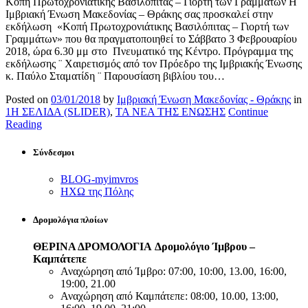
Κοπή Πρωτοχρονιάτικης Βασιλόπιτας – Γιορτή των Γραμμάτων Η
Ιμβριακή Ένωση Μακεδονίας – Θράκης σας προσκαλεί στην
εκδήλωση «Κοπή Πρωτοχρονιάτικης Βασιλόπιτας – Γιορτή των
Γραμμάτων» που θα πραγματοποιηθεί το Σάββατο 3 Φεβρουαρίου
2018, ώρα 6.30 μμ στο Πνευματικό της Κέντρο. Πρόγραμμα της
εκδήλωσης ¨ Χαιρετισμός από τον Πρόεδρο της Ιμβριακής Ένωσης
κ. Παύλο Σταματίδη ¨ Παρουσίαση βιβλίου του…
Posted on
03/01/2018
by
Ιμβριακή Ένωση Μακεδονίας - Θράκης
in
1Η ΣΕΛΙΔΑ (SLIDER)
,
ΤΑ ΝΕΑ ΤΗΣ ΕΝΩΣΗΣ
Continue
Reading
Σύνδεσμοι
BLOG-myimvros
ΗΧΩ της Πόλης
Δρομολόγια πλοίων
ΘΕΡΙΝΑ ΔΡΟΜΟΛΟΓΙΑ
Δρομολόγιο Ίμβρου –
Καμπάτεπε
Αναχώρηση από Ίμβρο: 07:00, 10:00, 13.00, 16:00,
19:00, 21.00
Αναχώρηση από Καμπάτεπε: 08:00, 10.00, 13:00,