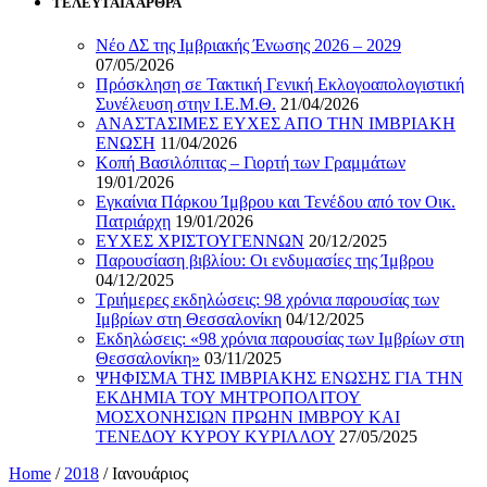
ΤΕΛΕΥΤΑΙΑ ΑΡΘΡΑ
Νέο ΔΣ της Ιμβριακής Ένωσης 2026 – 2029
07/05/2026
Πρόσκληση σε Τακτική Γενική Εκλογοαπολογιστική
Συνέλευση στην Ι.Ε.Μ.Θ.
21/04/2026
ΑΝΑΣΤΑΣΙΜΕΣ ΕΥΧΕΣ ΑΠΟ ΤΗΝ ΙΜΒΡΙΑΚΗ
ΕΝΩΣΗ
11/04/2026
Κοπή Βασιλόπιτας – Γιορτή των Γραμμάτων
19/01/2026
Εγκαίνια Πάρκου Ίμβρου και Τενέδου από τον Οικ.
Πατριάρχη
19/01/2026
ΕΥΧΕΣ ΧΡΙΣΤΟΥΓΕΝΝΩΝ
20/12/2025
Παρουσίαση βιβλίου: Οι ενδυμασίες της Ίμβρου
04/12/2025
Τριήμερες εκδηλώσεις: 98 χρόνια παρουσίας των
Ιμβρίων στη Θεσσαλονίκη
04/12/2025
Εκδηλώσεις: «98 χρόνια παρουσίας των Ιμβρίων στη
Θεσσαλονίκη»
03/11/2025
ΨΗΦΙΣΜΑ ΤΗΣ ΙΜΒΡΙΑΚΗΣ ΕΝΩΣΗΣ ΓΙΑ ΤΗΝ
ΕΚΔΗΜΙΑ ΤΟΥ ΜΗΤΡΟΠΟΛΙΤΟΥ
ΜΟΣΧΟΝΗΣΙΩΝ ΠΡΩΗΝ ΙΜΒΡΟΥ ΚΑΙ
ΤΕΝΕΔΟΥ ΚΥΡΟΥ ΚΥΡΙΛΛΟΥ
27/05/2025
Home
/
2018
/
Ιανουάριος