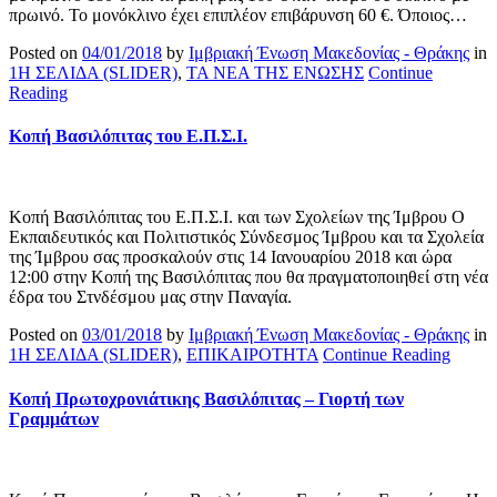
πρωινό. Το μονόκλινο έχει επιπλέον επιβάρυνση 60 €. Όποιος…
Posted on
04/01/2018
by
Ιμβριακή Ένωση Μακεδονίας - Θράκης
in
1Η ΣΕΛΙΔΑ (SLIDER)
,
ΤΑ ΝΕΑ ΤΗΣ ΕΝΩΣΗΣ
Continue
Reading
Κοπή Βασιλόπιτας του Ε.Π.Σ.Ι.
Κοπή Βασιλόπιτας του Ε.Π.Σ.Ι. και των Σχολείων της Ίμβρου Ο
Εκπαιδευτικός και Πολιτιστικός Σύνδεσμος Ίμβρου και τα Σχολεία
της Ίμβρου σας προσκαλούν στις 14 Ιανουαρίου 2018 και ώρα
12:00 στην Κοπή της Βασιλόπιτας που θα πραγματοποιηθεί στη νέα
έδρα του Στνδέσμου μας στην Παναγία.
Posted on
03/01/2018
by
Ιμβριακή Ένωση Μακεδονίας - Θράκης
in
1Η ΣΕΛΙΔΑ (SLIDER)
,
ΕΠΙΚΑΙΡΟΤΗΤΑ
Continue Reading
Κοπή Πρωτοχρονιάτικης Βασιλόπιτας – Γιορτή των
Γραμμάτων