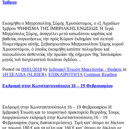
Ίμβρου
Εκοιμήθη ο Μητροπολίτης Σύμης Χρυσόστομος, ο εξ Αγριδίων
Ίμβρου ΨΗΦΙΣΜΑ ΤΗΣ ΙΜΒΡΙΑΚΗΣ ΕΝΩΣΕΩΣ Ἡ Ἱερά
Μητρόπολις Σύμης, ἀναγγέλει μετά κατωδύνου καρδίας καί
βαθείας συγκινήσεως τήν πρός Κύριον ἐκδημίαν τοῦ σεπτοῦ
Ποιμενάρχου αὐτῆς, Σεβασμιωτάτου Μητροπολίτου Σύμης κυροῦ
Χρυσοστόμου, ὁ ὁποῖος ἐκοιμήθη κατόπιν πολυμήνου καί
πολυωδύνου ἀσθενείας τήν πρωΐαν τῆς σήμερον 9ης Ἰανουαρίου
μηνός τοῦ δισχιλιοστοῦ δεκάτου ὀγδόου…
Posted on
09/01/2018
by
Ιμβριακή Ένωση Μακεδονίας - Θράκης
in
1Η ΣΕΛΙΔΑ (SLIDER)
,
ΕΠΙΚΑΙΡΟΤΗΤΑ
Continue Reading
Εκδρομή στην Κωνσταντινούπολη 16 – 19 Φεβρουαρίου
Εκδρομή στην Κωνσταντινούπολη 16 – 19 Φεβρουαρίου Η
Ιμβριακή Ένωση και το τουριστικό πρακτορείο Βεργίδης Τουρς
διοργανώνουν εκδρομή στην Κωνσταντινούπολη 16 – 19
Φεβρουαρίου (τρεις διανυκτερεύσεις). Τιμή κατ’ άτομο σε δίκλινο
με πρωινό 180 € και τα μέλη μας 160 € κατ’ άτομο σε δίκλινο με