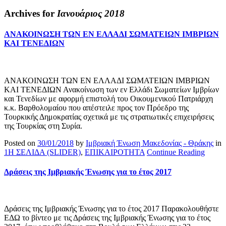
Archives for
Ιανουάριος 2018
ΑΝΑΚΟΙΝΩΣΗ ΤΩΝ ΕΝ ΕΛΛΑΔΙ ΣΩΜΑΤΕΙΩΝ ΙΜΒΡΙΩΝ
ΚΑΙ ΤΕΝΕΔΙΩΝ
ΑΝΑΚΟΙΝΩΣΗ ΤΩΝ ΕΝ ΕΛΛΑΔΙ ΣΩΜΑΤΕΙΩΝ ΙΜΒΡΙΩΝ
ΚΑΙ ΤΕΝΕΔΙΩΝ Ανακοίνωση των εν Ελλάδι Σωματείων Ιμβρίων
και Τενεδίων με αφορμή επιστολή του Οικουμενικού Πατριάρχη
κ.κ. Βαρθολομαίου που απέστειλε προς τον Πρόεδρο της
Τουρκικής Δημοκρατίας σχετικά με τις στρατιωτικές επιχειρήσεις
της Τουρκίας στη Συρία.
Posted on
30/01/2018
by
Ιμβριακή Ένωση Μακεδονίας - Θράκης
in
1Η ΣΕΛΙΔΑ (SLIDER)
,
ΕΠΙΚΑΙΡΟΤΗΤΑ
Continue Reading
Δράσεις της Ιμβριακής Ένωσης για το έτος 2017
Δράσεις της Ιμβριακής Ένωσης για το έτος 2017 Παρακολουθήστε
ΕΔΩ το βίντεο με τις Δράσεις της Ιμβριακής Ένωσης για το έτος