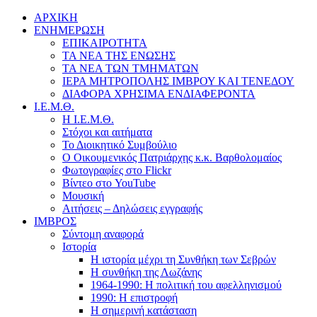
ΑΡΧΙΚΗ
ΕΝΗΜΕΡΩΣΗ
ΕΠΙΚΑΙΡΟΤΗΤΑ
ΤΑ ΝΕΑ ΤΗΣ ΕΝΩΣΗΣ
ΤΑ ΝΕΑ ΤΩΝ ΤΜΗΜΑΤΩΝ
ΙΕΡΑ ΜΗΤΡΟΠΟΛΗΣ ΙΜΒΡΟΥ ΚΑΙ ΤΕΝΕΔΟΥ
ΔΙΑΦΟΡΑ ΧΡΗΣΙΜΑ ΕΝΔΙΑΦΕΡΟΝΤΑ
Ι.Ε.Μ.Θ.
Η Ι.Ε.Μ.Θ.
Στόχοι και αιτήματα
Το Διοικητικό Συμβούλιο
Ο Οικουμενικός Πατριάρχης κ.κ. Βαρθολομαίος
Φωτογραφίες στο Flickr
Βίντεο στο YouTube
Μουσική
Αιτήσεις – Δηλώσεις εγγραφής
ΙΜΒΡΟΣ
Σύντομη αναφορά
Ιστορία
Η ιστορία μέχρι τη Συνθήκη των Σεβρών
Η συνθήκη της Λωζάνης
1964-1990: Η πολιτική του αφελληνισμού
1990: Η επιστροφή
Η σημερινή κατάσταση