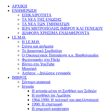
ΑΡΧΙΚΗ
ΕΝΗΜΕΡΩΣΗ
ΕΠΙΚΑΙΡΟΤΗΤΑ
ΤΑ ΝΕΑ ΤΗΣ ΕΝΩΣΗΣ
ΤΑ ΝΕΑ ΤΩΝ ΤΜΗΜΑΤΩΝ
ΙΕΡΑ ΜΗΤΡΟΠΟΛΗΣ ΙΜΒΡΟΥ ΚΑΙ ΤΕΝΕΔΟΥ
ΔΙΑΦΟΡΑ ΧΡΗΣΙΜΑ ΕΝΔΙΑΦΕΡΟΝΤΑ
Ι.Ε.Μ.Θ.
Η Ι.Ε.Μ.Θ.
Στόχοι και αιτήματα
Το Διοικητικό Συμβούλιο
Ο Οικουμενικός Πατριάρχης κ.κ. Βαρθολομαίος
Φωτογραφίες στο Flickr
Βίντεο στο YouTube
Μουσική
Αιτήσεις – Δηλώσεις εγγραφής
ΙΜΒΡΟΣ
Σύντομη αναφορά
Ιστορία
Η ιστορία μέχρι τη Συνθήκη των Σεβρών
Η συνθήκη της Λωζάνης
1964-1990: Η πολιτική του αφελληνισμού
1990: Η επιστροφή
Η σημερινή κατάσταση