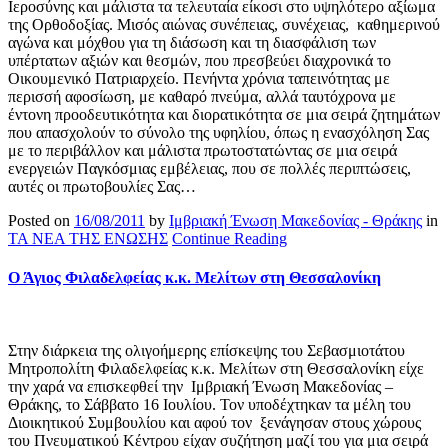
Ιεροσύνης και μάλιστα τα τελευταία είκοσι στο υψηλότερο αξίωμα
της Ορθοδοξίας. Μισός αιώνας συνέπειας, συνέχειας, καθημερινού
αγώνα και μόχθου για τη διάσωση και τη διασφάλιση των
υπέρτατων αξιών και θεσμών, που πρεσβεύει διαχρονικά το
Οικουμενικό Πατριαρχείο. Πενήντα χρόνια ταπεινότητας με
περισσή αφοσίωση, με καθαρό πνεύμα, αλλά ταυτόχρονα με
έντονη προοδευτικότητα και διορατικότητα σε μια σειρά ζητημάτων
που απασχολούν το σύνολο της υφηλίου, όπως η ενασχόληση Σας
με το περιβάλλον και μάλιστα πρωτοστατώντας σε μια σειρά
ενεργειών Παγκόσμιας εμβέλειας, που σε πολλές περιπτώσεις,
αυτές οι πρωτοβουλίες Σας…
Posted on
16/08/2011
by
Ιμβριακή Ένωση Μακεδονίας - Θράκης
in
ΤΑ ΝΕΑ ΤΗΣ ΕΝΩΣΗΣ
Continue Reading
Ο Άγιος Φιλαδελφείας κ.κ. Μελίτων στη Θεσσαλονίκη
Στην διάρκεια της ολιγοήμερης επίσκεψης του Σεβασμιοτάτου
Μητροπολίτη Φιλαδελφείας κ.κ. Μελίτων στη Θεσσαλονίκη είχε
την χαρά να επισκεφθεί την Ιμβριακή Ένωση Μακεδονίας –
Θράκης, το Σάββατο 16 Ιουλίου. Τον υποδέχτηκαν τα μέλη του
Διοικητικού Συμβουλίου και αφού τον ξενάγησαν στους χώρους
του Πνευματικού Κέντρου είχαν συζήτηση μαζί του για μια σειρά