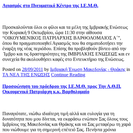
Αγιασμός στο Πνευματικό Κέντρο της Ι.Ε.Μ.Θ.
Προσκαλούνται όλοι οι φίλοι και τα μέλη της Ιμβριακής Ενώσεως
την Κυριακή 9 Οκτωβρίου, ώρα 11:30 στην αίθουσα
“ΟΙΚΟΥΜΕΝΙΚΟΣ ΠΑΤΡΙΑΡΧΗΣ ΒΑΡΘΟΛΟΜΑΙΟΣ Α΄”,
όπου θα πραγματοποιηθεί Αγιασμός που θα σηματοδοτήσει την
έναρξη της νέας περιόδου. Επίσης θα προβληθούν βίντεο από την
Ίμβρο και τις δραστηριότητες της ΙΜΒΡΙΑΚΗΣ ΕΝΩΣΕΩΣ και εν
συνεχεία θα ακολουθήσει καφές στο Εντευκτήριο της Ενώσεως.
Posted on
28/09/2011
by
Ιμβριακή Ένωση Μακεδονίας - Θράκης
in
ΤΑ ΝΕΑ ΤΗΣ ΕΝΩΣΗΣ
Continue Reading
Προσφώνηση του πρόεδρου της Ι.Ε.Μ.Θ. προς Την Α.Θ.Π.
Οικουμενικό Πατριάρχη κ.κ. Βαρθολομαίο
Παναγιότατε, νιώθω ιδιαίτερη τιμή αλλά και ευλογία για τη
δυνατότητα που μου δίνεται, να εκφράσω ενώπιον Σας όλους τους
Ιμβρίους της Μακεδονίας και Θράκης και να Σας μεταφέρω τη χαρά
που νιώθουμε για τη σημερινή επέτειό Σας. Πενήντα χρόνια