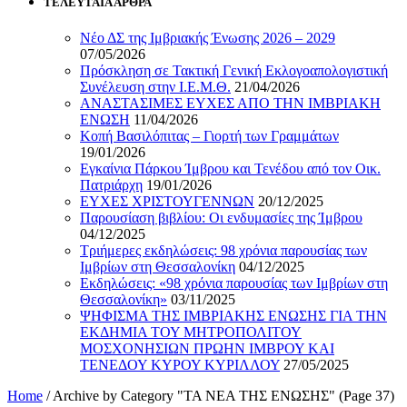
ΤΕΛΕΥΤΑΙΑ ΑΡΘΡΑ
Νέο ΔΣ της Ιμβριακής Ένωσης 2026 – 2029
07/05/2026
Πρόσκληση σε Τακτική Γενική Εκλογοαπολογιστική
Συνέλευση στην Ι.Ε.Μ.Θ.
21/04/2026
ΑΝΑΣΤΑΣΙΜΕΣ ΕΥΧΕΣ ΑΠΟ ΤΗΝ ΙΜΒΡΙΑΚΗ
ΕΝΩΣΗ
11/04/2026
Κοπή Βασιλόπιτας – Γιορτή των Γραμμάτων
19/01/2026
Εγκαίνια Πάρκου Ίμβρου και Τενέδου από τον Οικ.
Πατριάρχη
19/01/2026
ΕΥΧΕΣ ΧΡΙΣΤΟΥΓΕΝΝΩΝ
20/12/2025
Παρουσίαση βιβλίου: Οι ενδυμασίες της Ίμβρου
04/12/2025
Τριήμερες εκδηλώσεις: 98 χρόνια παρουσίας των
Ιμβρίων στη Θεσσαλονίκη
04/12/2025
Εκδηλώσεις: «98 χρόνια παρουσίας των Ιμβρίων στη
Θεσσαλονίκη»
03/11/2025
ΨΗΦΙΣΜΑ ΤΗΣ ΙΜΒΡΙΑΚΗΣ ΕΝΩΣΗΣ ΓΙΑ ΤΗΝ
ΕΚΔΗΜΙΑ ΤΟΥ ΜΗΤΡΟΠΟΛΙΤΟΥ
ΜΟΣΧΟΝΗΣΙΩΝ ΠΡΩΗΝ ΙΜΒΡΟΥ ΚΑΙ
ΤΕΝΕΔΟΥ ΚΥΡΟΥ ΚΥΡΙΛΛΟΥ
27/05/2025
Home
/
Archive by Category "ΤΑ ΝΕΑ ΤΗΣ ΕΝΩΣΗΣ"
(Page 37)