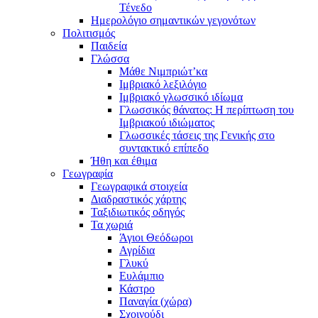
Τένεδο
Ημερολόγιο σημαντικών γεγονότων
Πολιτισμός
Παιδεία
Γλώσσα
Μάθε Νιμπριώτ’κα
Ιμβριακό λεξιλόγιο
Ιμβριακό γλωσσικό ιδίωμα
Γλωσσικός θάνατος: Η περίπτωση του
Ιμβριακού ιδιώματος
Γλωσσικές τάσεις της Γενικής στο
συντακτικό επίπεδο
Ήθη και έθιμα
Γεωγραφία
Γεωγραφικά στοιχεία
Διαδραστικός χάρτης
Ταξιδιωτικός οδηγός
Τα χωριά
Άγιοι Θεόδωροι
Αγρίδια
Γλυκύ
Ευλάμπιο
Κάστρο
Παναγία (χώρα)
Σχοινούδι