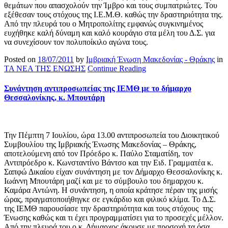
θεμάτων που απασχολούν την Ίμβρο και τους συμπατριώτες. Του
εξέθεσαν τους στόχους της Ι.Ε.Μ.Θ. καθώς την δραστηριότητα της.
Από την πλευρά του ο Μητροπολίτης εμφανώς συγκινημένος
ευχήθηκε καλή δύναμη και καλό κουράγιο στα μέλη του Δ.Σ. για
να συνεχίσουν τον πολυποίκιλο αγώνα τους.
Posted on
18/07/2011
by
Ιμβριακή Ένωση Μακεδονίας - Θράκης
in
ΤΑ ΝΕΑ ΤΗΣ ΕΝΩΣΗΣ
Continue Reading
Συνάντηση αντιπροσωπείας της ΙΕΜΘ με το δήμαρχο
Θεσσαλονίκης, κ. Μπουτάρη
Την Πέμπτη 7 Ιουλίου, ώρα 13.00 αντιπροσωπεία του Διοικητικού
Συμβουλίου της Ιμβριακής Ένωσης Μακεδονίας – Θράκης,
αποτελούμενη από τον Πρόεδρο κ. Παύλο Σταματίδη, τον
Αντιπρόεδρο κ. Κωνσταντίνο Βάντσο και την Ειδ. Γραμματέα κ.
Σαπφώ Δικαίου είχαν συνάντηση με τον Δήμαρχο Θεσσαλονίκης κ.
Ιωάννη Μπουτάρη μαζί και με το σύμβουλο του δημαρχου κ.
Καμάρα Αντώνη. Η συνάντηση, η οποία κράτησε πέραν της μισής
ώρας, πραγματοποιήθηγκε σε εγκάρδιο και φιλικό κλίμα. Το Δ.Σ.
της ΙΕΜΘ παρουσίασε την δραστηριότητα και τους στόχους της
Ένωσης καθώς και τι έχει προγραμματίσει για το προσεχές μέλλον.
Από την πλευρά του ο κ. Δήμαρχος άκουσε με προσοχή τα όσα