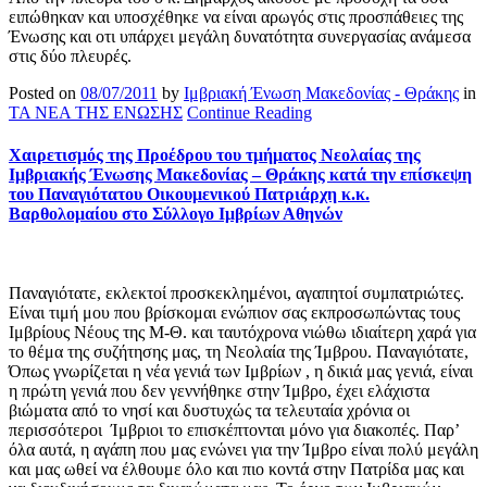
ειπώθηκαν και υποσχέθηκε να είναι αρωγός στις προσπάθειες της
Ένωσης και οτι υπάρχει μεγάλη δυνατότητα συνεργασίας ανάμεσα
στις δύο πλευρές.
Posted on
08/07/2011
by
Ιμβριακή Ένωση Μακεδονίας - Θράκης
in
ΤΑ ΝΕΑ ΤΗΣ ΕΝΩΣΗΣ
Continue Reading
Χαιρετισμός της Προέδρου του τμήματος Νεολαίας της
Ιμβριακής Ένωσης Μακεδονίας – Θράκης κατά την επίσκεψη
του Παναγιότατου Οικουμενικού Πατριάρχη κ.κ.
Βαρθολομαίου στο Σύλλογο Ιμβρίων Αθηνών
Παναγιότατε, εκλεκτοί προσκεκλημένοι, αγαπητοί συμπατριώτες.
Είναι τιμή μου που βρίσκομαι ενώπιον σας εκπροσωπώντας τους
Ιμβρίους Νέους της Μ-Θ. και ταυτόχρονα νιώθω ιδιαίτερη χαρά για
το θέμα της συζήτησης μας, τη Νεολαία της Ίμβρου. Παναγιότατε,
Όπως γνωρίζεται η νέα γενιά των Ιμβρίων , η δικιά μας γενιά, είναι
η πρώτη γενιά που δεν γεννήθηκε στην Ίμβρο, έχει ελάχιστα
βιώματα από το νησί και δυστυχώς τα τελευταία χρόνια οι
περισσότεροι Ίμβριοι το επισκέπτονται μόνο για διακοπές. Παρ’
όλα αυτά, η αγάπη που μας ενώνει για την Ίμβρο είναι πολύ μεγάλη
και μας ωθεί να έλθουμε όλο και πιο κοντά στην Πατρίδα μας και