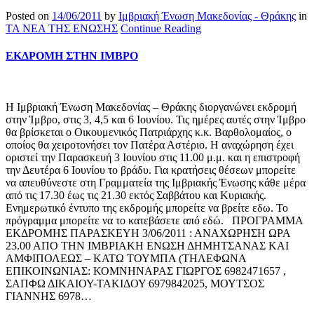
Posted on
14/06/2011
by
Ιμβριακή Ένωση Μακεδονίας - Θράκης
in
ΤΑ ΝΕΑ ΤΗΣ ΕΝΩΣΗΣ
Continue Reading
ΕΚΔΡΟΜΗ ΣΤΗΝ ΙΜΒΡΟ
Η Ιμβριακή Ένωση Μακεδονίας – Θράκης διοργανώνει εκδρομή
στην Ίμβρο, στις 3, 4,5 και 6 Ιουνίου. Τις ημέρες αυτές στην Ίμβρο
θα βρίσκεται ο Οικουμενικός Πατριάρχης κ.κ. Βαρθολομαίος, ο
οποίος θα χειροτονήσει τον Πατέρα Αστέριο. Η αναχώρηση έχει
οριστεί την Παρασκευή 3 Ιουνίου στις 11.00 μ.μ. και η επιστροφή
την Δευτέρα 6 Ιουνίου το βράδυ. Για κρατήσεις θέσεων μπορείτε
να απευθύνεστε στη Γραμματεία της Ιμβριακής Ένωσης κάθε μέρα
από τις 17.30 έως τις 21.30 εκτός Σαββάτου και Κυριακής.
Ενημερωτικό έντυπο της εκδρομής μπορείτε να βρείτε εδω. Το
πρόγραμμα μπορείτε να τo κατεβάσετε από εδώ. ΠΡΟΓΡΑΜΜΑ
ΕΚΔΡΟΜΗΣ ΠΑΡΑΣΚΕΥΗ 3/06/2011 : ΑΝΑΧΩΡΗΣΗ ΩΡΑ
23.00 ΑΠΟ ΤΗΝ ΙΜΒΡΙΑΚΗ ΕΝΩΣΗ ΔΗΜΗΤΣΑΝΑΣ ΚΑΙ
ΑΜΦΙΠΟΛΕΩΣ – ΚΑΤΩ ΤΟΥΜΠΑ (ΤΗΛΕΦΩΝΑ
ΕΠΙΚΟΙΝΩΝΙΑΣ: ΚΟΜΝΗΝΑΡΑΣ ΓΙΩΡΓΟΣ 6982471657 ,
ΣΑΠΦΩ ΔΙΚΑΙΟΥ-ΤΑΚΙΔΟΥ 6979842025, ΜΟΥΤΣΟΣ
ΓΙΑΝΝΗΣ 6978…