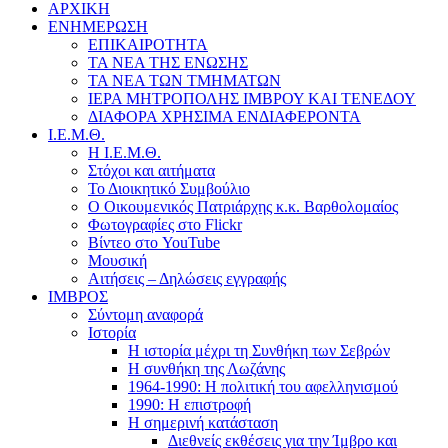
ΑΡΧΙΚΗ
ΕΝΗΜΕΡΩΣΗ
ΕΠΙΚΑΙΡΟΤΗΤΑ
ΤΑ ΝΕΑ ΤΗΣ ΕΝΩΣΗΣ
ΤΑ ΝΕΑ ΤΩΝ ΤΜΗΜΑΤΩΝ
ΙΕΡΑ ΜΗΤΡΟΠΟΛΗΣ ΙΜΒΡΟΥ ΚΑΙ ΤΕΝΕΔΟΥ
ΔΙΑΦΟΡΑ ΧΡΗΣΙΜΑ ΕΝΔΙΑΦΕΡΟΝΤΑ
Ι.Ε.Μ.Θ.
Η Ι.Ε.Μ.Θ.
Στόχοι και αιτήματα
Το Διοικητικό Συμβούλιο
Ο Οικουμενικός Πατριάρχης κ.κ. Βαρθολομαίος
Φωτογραφίες στο Flickr
Βίντεο στο YouTube
Μουσική
Αιτήσεις – Δηλώσεις εγγραφής
ΙΜΒΡΟΣ
Σύντομη αναφορά
Ιστορία
Η ιστορία μέχρι τη Συνθήκη των Σεβρών
Η συνθήκη της Λωζάνης
1964-1990: Η πολιτική του αφελληνισμού
1990: Η επιστροφή
Η σημερινή κατάσταση
Διεθνείς εκθέσεις για την Ίμβρο και