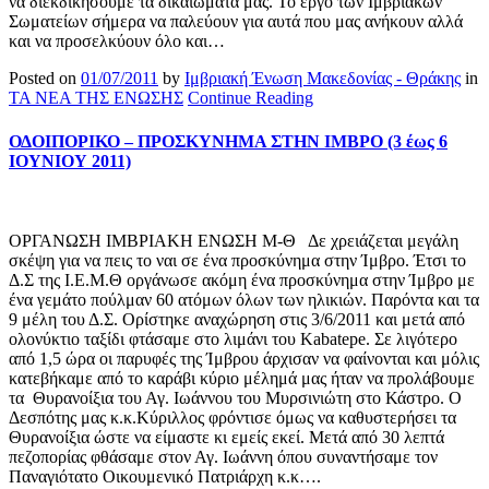
να διεκδικήσουμε τα δικαιώματα μας. Το έργο των Ιμβριακών
Σωματείων σήμερα να παλεύουν για αυτά που μας ανήκουν αλλά
και να προσελκύουν όλο και…
Posted on
01/07/2011
by
Ιμβριακή Ένωση Μακεδονίας - Θράκης
in
ΤΑ ΝΕΑ ΤΗΣ ΕΝΩΣΗΣ
Continue Reading
ΟΔΟΙΠΟΡΙΚΟ – ΠΡΟΣΚΥΝΗΜΑ ΣΤΗΝ ΙΜΒΡΟ (3 έως 6
ΙΟΥΝΙΟΥ 2011)
ΟΡΓΑΝΩΣΗ ΙΜΒΡΙΑΚΗ ΕΝΩΣΗ Μ-Θ Δε χρειάζεται μεγάλη
σκέψη για να πεις το ναι σε ένα προσκύνημα στην Ίμβρο. Έτσι το
Δ.Σ της Ι.Ε.Μ.Θ οργάνωσε ακόμη ένα προσκύνημα στην Ίμβρο με
ένα γεμάτο πούλμαν 60 ατόμων όλων των ηλικιών. Παρόντα και τα
9 μέλη του Δ.Σ. Ορίστηκε αναχώρηση στις 3/6/2011 και μετά από
ολονύκτιο ταξίδι φτάσαμε στο λιμάνι του Kabatepe. Σε λιγότερο
από 1,5 ώρα οι παρυφές της Ίμβρου άρχισαν να φαίνονται και μόλις
κατεβήκαμε από το καράβι κύριο μέλημά μας ήταν να προλάβουμε
τα Θυρανοίξια του Αγ. Ιωάννου του Μυρσινιώτη στο Κάστρο. Ο
Δεσπότης μας κ.κ.Κύριλλος φρόντισε όμως να καθυστερήσει τα
Θυρανοίξια ώστε να είμαστε κι εμείς εκεί. Μετά από 30 λεπτά
πεζοπορίας φθάσαμε στον Αγ. Ιωάννη όπου συναντήσαμε τον
Παναγιότατο Οικουμενικό Πατριάρχη κ.κ….