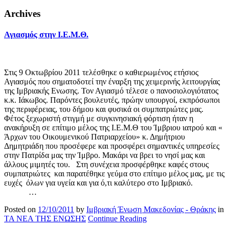
Archives
Αγιασμός στην Ι.Ε.Μ.Θ.
Στις 9 Οκτωβρίου 2011 τελέσθηκε ο καθιερωμένος ετήσιος
Αγιασμός που σηματοδοτεί την έναρξη της χειμερινής λειτουργίας
της Ιμβριακής Ενωσης. Τον Αγιασμό τέλεσε ο πανοσιολογιότατος
κ.κ. Ιάκωβος. Παρόντες βουλευτές, πρώην υπουργοί, εκπρόσωποι
της περιφέρειας, του δήμου και φυσικά οι συμπατριώτες μας.
Φέτος ξεχωριστή στιγμή με συγκινησιακή φόρτιση ήταν η
ανακήρυξη σε επίτιμο μέλος της Ι.Ε.Μ.Θ του Ίμβριου ιατρού και «
Άρχων του Οικουμενικού Πατριαρχείου» κ. Δημήτριου
Δημητριάδη που προσέφερε και προσφέρει σημαντικές υπηρεσίες
στην Πατρίδα μας την Ίμβρο. Μακάρι να βρει το νησί μας και
άλλους μιμητές του. Στη συνέχεια προσφέρθηκε καφές στους
συμπατριώτες και παρατέθηκε γεύμα στο επίτιμο μέλος μας, με τις
ευχές όλων για υγεία και για ό,τι καλύτερο στο Ιμβριακό.
…
Posted on
12/10/2011
by
Ιμβριακή Ένωση Μακεδονίας - Θράκης
in
ΤΑ ΝΕΑ ΤΗΣ ΕΝΩΣΗΣ
Continue Reading