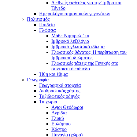
Διεθνείς εκθέσεις για την Ίμβρο και
Τένεδο
Ημερολόγιο σημαντικών γεγονότων
Πολιτισμός
Παιδεία
Γλώσσα
Μάθε Νιμπριώτ’κα
Ιμβριακό λεξιλόγιο
Ιμβριακό γλωσσικό ιδίωμα
Γλωσσικός θάνατος: Η περίπτωση του
Ιμβριακού ιδιώματος
Γλωσσικές τάσεις της Γενικής στο
συντακτικό επίπεδο
Ήθη και έθιμα
Γεωγραφία
Γεωγραφικά στοιχεία
Διαδραστικός χάρτης
Ταξιδιωτικός οδηγός
Τα χωριά
Άγιοι Θεόδωροι
Αγρίδια
Γλυκύ
Ευλάμπιο
Κάστρο
Παναγία (χώρα)