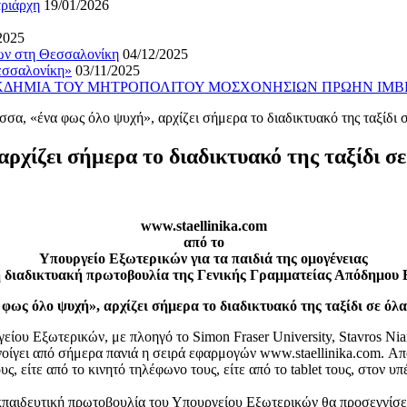
τριάρχη
19/01/2026
2025
ίων στη Θεσσαλονίκη
04/12/2025
εσσαλονίκη»
03/11/2025
ΕΚΔΗΜΙΑ ΤΟΥ ΜΗΤΡΟΠΟΛΙΤΟΥ ΜΟΣΧΟΝΗΣΙΩΝ ΠΡΩΗΝ ΙΜΒ
σα, «ένα φως όλο ψυχή», αρχίζει σήμερα το διαδικτυακό της ταξίδι σε
χίζει σήμερα το διαδικτυακό της ταξίδι σε 
www.staellinika.com
από το
Υπουργείο Εξωτερικών για τα παιδιά της ομογένειας
 διαδικτυακή πρωτοβουλία της Γενικής Γραμματείας Απόδημου 
φως όλο ψυχή», αρχίζει σήμερα το διαδικτυακό της ταξίδι σε όλα 
υ Εξωτερικών, με πλοηγό το Simon Fraser University, Stavros Niarc
 από σήμερα πανιά η σειρά εφαρμογών www.staellinika.com. Αποτε
υς, είτε από το κινητό τηλέφωνο τους, είτε από το tablet τους, στον
κπαιδευτική πρωτοβουλία του Υπουργείου Εξωτερικών θα προσεγγίσει