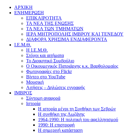
ΑΡΧΙΚΗ
ΕΝΗΜΕΡΩΣΗ
ΕΠΙΚΑΙΡΟΤΗΤΑ
ΤΑ ΝΕΑ ΤΗΣ ΕΝΩΣΗΣ
ΤΑ ΝΕΑ ΤΩΝ ΤΜΗΜΑΤΩΝ
ΙΕΡΑ ΜΗΤΡΟΠΟΛΗΣ ΙΜΒΡΟΥ ΚΑΙ ΤΕΝΕΔΟΥ
ΔΙΑΦΟΡΑ ΧΡΗΣΙΜΑ ΕΝΔΙΑΦΕΡΟΝΤΑ
Ι.Ε.Μ.Θ.
Η Ι.Ε.Μ.Θ.
Στόχοι και αιτήματα
Το Διοικητικό Συμβούλιο
Ο Οικουμενικός Πατριάρχης κ.κ. Βαρθολομαίος
Φωτογραφίες στο Flickr
Βίντεο στο YouTube
Μουσική
Αιτήσεις – Δηλώσεις εγγραφής
ΙΜΒΡΟΣ
Σύντομη αναφορά
Ιστορία
Η ιστορία μέχρι τη Συνθήκη των Σεβρών
Η συνθήκη της Λωζάνης
1964-1990: Η πολιτική του αφελληνισμού
1990: Η επιστροφή
Η σημερινή κατάσταση