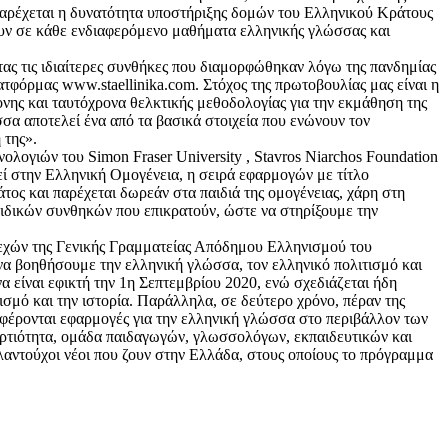
 παρέχεται η δυνατότητα υποστήριξης δομών του Ελληνικού Κράτους
σουν σε κάθε ενδιαφερόμενο μαθήματα ελληνικής γλώσσας και
 τις ιδιαίτερες συνθήκες που διαμορφώθηκαν λόγω της πανδημίας
τφόρμας www.staellinika.com. Στόχος της πρωτοβουλίας μας είναι η
ονης και ταυτόχρονα θελκτικής μεθοδολογίας για την εκμάθηση της
σα αποτελεί ένα από τα βασικά στοιχεία που ενώνουν τον
 της».
λογιών του Simon Fraser University , Stavros Niarchos Foundation
 στην Ελληνική Ομογένεια, η σειρά εφαρμογών με τίτλο
ος και παρέχεται δωρεάν στα παιδιά της ομογένειας, χάρη στη
ειδικών συνθηκών που επικρατούν, ώστε να στηρίξουμε την
λεχών της Γενικής Γραμματείας Απόδημου Ελληνισμού του
α βοηθήσουμε την ελληνική γλώσσα, τον ελληνικό πολιτισμό και
 είναι εφικτή την 1η Σεπτεμβρίου 2020, ενώ σχεδιάζεται ήδη
σμό και την ιστορία. Παράλληλα, σε δεύτερο χρόνο, πέραν της
σφέρονται εφαρμογές για την ελληνική γλώσσα στο περιβάλλον των
αρτιότητα, ομάδα παιδαγωγών, γλωσσολόγων, εκπαιδευτικών και
αλαντούχοι νέοι που ζουν στην Ελλάδα, στους οποίους το πρόγραμμα