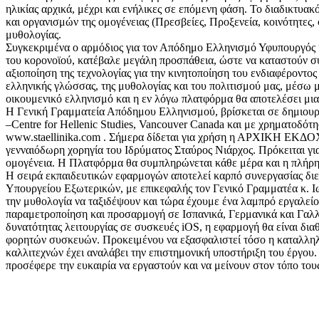
ηλικίας αρχικά, μέχρι και ενήλικες σε επόμενη φάση. Το διαδικτυ
και οργανισμών της ομογένειας (Πρεσβείες, Προξενεία, κοινότητες
μυθολογίας.
Συγκεκριμένα ο αρμόδιος για τον Απόδημο Ελληνισμό Υφυπουργός 
του κορονοϊού, κατέβαλε μεγάλη προσπάθεια, ώστε να καταστούν σύ
αξιοποίηση της τεχνολογίας για την κινητοποίηση του ενδιαφέροντο
ελληνικής γλώσσας, της μυθολογίας και του πολιτισμού μας, μέσω 
οικουμενικό ελληνισμό και η εν λόγω πλατφόρμα θα αποτελέσει μια
Η Γενική Γραμματεία Απόδημου Ελληνισμού, βρίσκεται σε δημιουργι
–Centre for Hellenic Studies, Vancouver Canada και με χρηματο
www.staellinika.com . Σήμερα δίδεται για χρήση η ΑΡΧΙΚΗ ΕΚΔΟΧΗ 
γενναιόδωρη χορηγία του Ιδρύματος Σταύρος Νιάρχος. Πρόκειται γι
ομογένεια. Η Πλατφόρμα θα συμπληρώνεται κάθε μέρα και η πλήρης 
Η σειρά εκπαιδευτικών εφαρμογών αποτελεί καρπό συνεργασίας δι
Υπουργείου Εξωτερικών, με επικεφαλής τον Γενικό Γραμματέα κ. Ι
την μυθολογία να ταξιδέψουν και τώρα έχουμε ένα λαμπρό εργαλείο.
παραμετροποίηση και προσαρμογή σε Ισπανικά, Γερμανικά και Γαλλι
δυνατότητας λειτουργίας σε συσκευές iOS, η εφαρμογή θα είναι δι
φορητών συσκευών. Προκειμένου να εξασφαλιστεί τόσο η καταλληλό
καλλιτεχνών έχει αναλάβει την επιστημονική υποστήριξη του έργου.
προσέφερε την ευκαιρία να εργαστούν και να μείνουν στον τόπο του