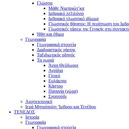
Γλώσσα
Μάθε Νιμπριώτ’κα
Ιμβριακό λεξιλόγιο
Ιμβριακό γλωσσικό ιδίωμα
Γλωσσικός θάνατος: Η περίπτωση του Ιμβρ
Γλωσσικές τάσεις της Γενικής στο συντακτ
Ήθη και έθιμα
Γεωγραφία
Γεωγραφικά στοιχεία
Διαδραστικός χάρτης
Ταξιδιωτικός οδηγός
Τα χωριά
Άγιοι Θεόδωροι
Αγρίδια
Γλυκύ
Ευλάμπιο
Κάστρο
Παναγία (χώρα)
Σχοινούδι
Αρχιτεκτονική
Ιερά Μητρόπολη ‘Ιμβρου και Τενέδου
ΤΕΝΕΔΟΣ
Ιστορία
Γεωγραφία
Γεωγραφικά στοιχεία