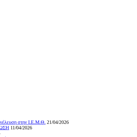
νέλευση στην Ι.Ε.Μ.Θ.
21/04/2026
ΝΩΣΗ
11/04/2026
6