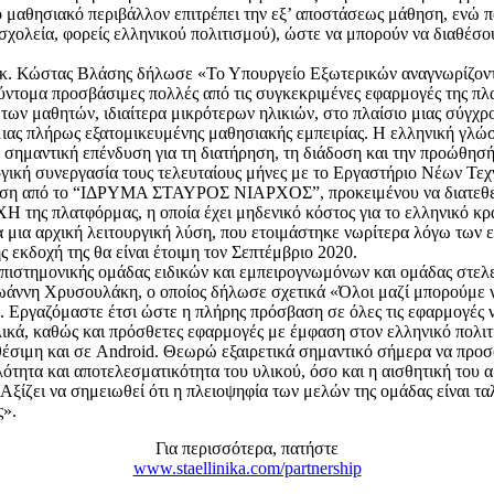
ακό μαθησιακό περιβάλλον επιτρέπει την εξ’ αποστάσεως μάθηση, ενώ
, σχολεία, φορείς ελληνικού πολιτισμού), ώστε να μπορούν να διαθέ
κ. Κώστας Βλάσης δήλωσε «Το Υπουργείο Εξωτερικών αναγνωρίζοντας
ντομα προσβάσιμες πολλές από τις συγκεκριμένες εφαρμογές της πλα
ς των μαθητών, ιδιαίτερα μικρότερων ηλικιών, στο πλαίσιο μιας σύγχρ
μιας πλήρως εξατομικευμένης μαθησιακής εμπειρίας. Η ελληνική γλώσ
 σημαντική επένδυση για τη διατήρηση, τη διάδοση και την προώθησή
κή συνεργασία τους τελευταίους μήνες με το Εργαστήριο Νέων Τεχνο
δότηση από το “ΙΔΡΥΜΑ ΣΤΑΥΡΟΣ ΝΙΑΡΧΟΣ”, προκειμένου να διατεθεί
της πλατφόρμας, η οποία έχει μηδενικό κόστος για το ελληνικό κράτ
α μια αρχική λειτουργική λύση, που ετοιμάστηκε νωρίτερα λόγω των 
εκδοχή της θα είναι έτοιμη τον Σεπτέμβριο 2020.
επιστημονικής ομάδας ειδικών και εμπειρογνωμόνων και ομάδας στε
ωάννη Χρυσουλάκη, ο οποίος δήλωσε σχετικά «Όλοι μαζί μπορούμε ν
 Εργαζόμαστε έτσι ώστε η πλήρης πρόσβαση σε όλες τις εφαρμογές να
κά, καθώς και πρόσθετες εφαρμογές με έμφαση στον ελληνικό πολιτι
αθέσιμη και σε Android. Θεωρώ εξαιρετικά σημαντικό σήμερα να προ
τητα και αποτελεσματικότητα του υλικού, όσο και η αισθητική του 
 Αξίζει να σημειωθεί ότι η πλειοψηφία των μελών της ομάδας είναι τ
ς».
Για περισσότερα, πατήστε
www.staellinika.com/partnership