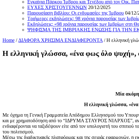
Εγκαίνια Πάρκου Ίμβρου και Τενέδου από τον Οικ. Πα
ΕΥΧΕΣ ΧΡΙΣΤΟΥΓΕΝΝΩΝ
20/12/2025
Παρουσίαση βιβλίου: Οι ενδυμασίες της Ίμβρου
04/12/
Τριήμερες εκδηλώσεις: 98 χρόνια παρουσίας των Ιμβρ
Εκδηλώσεις: «98 χρόνια παρουσίας των Ιμβρίων στη Θ
ΨΗΦΙΣΜΑ ΤΗΣ ΙΜΒΡΙΑΚΗΣ ΕΝΩΣΗΣ ΓΙΑ ΤΗΝ 
Home
/
ΔΙΑΦΟΡΑ ΧΡΗΣΙΜΑ ΕΝΔΙΑΦΕΡΟΝΤΑ
/
Η ελληνική γλώσ
Η ελληνική γλώσσα, «ένα φως όλο ψυχή», αρ
Μία ακόμη
Η ελληνική γλώσσα, «ένα 
Με όχημα τη Γενική Γραμματεία Απόδημου Ελληνισμού του Υπουργείο
και με χρηματοδότηση από το “ΙΔΡΥΜΑ ΣΤΑΥΡΟΣ ΝΙΑΡΧΟΣ”, ανοίγει
ενδιαφέρονται να ταξιδέψουν είτε από τον υπολογιστή του σπιτιού το
του πολιτισμού.
Μέσω της διαδικτυακής πλατφόρμας και της σειράς εφαρμογών, η ε