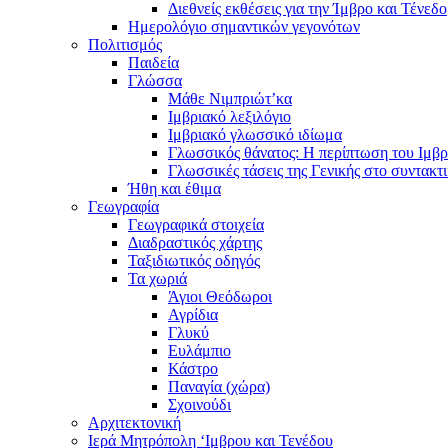
Διεθνείς εκθέσεις για την Ίμβρο και Τένεδο
Ημερολόγιο σημαντικών γεγονότων
Πολιτισμός
Παιδεία
Γλώσσα
Μάθε Νιμπριώτ’κα
Ιμβριακό λεξιλόγιο
Ιμβριακό γλωσσικό ιδίωμα
Γλωσσικός θάνατος: Η περίπτωση του Ιμβρ
Γλωσσικές τάσεις της Γενικής στο συντακτ
Ήθη και έθιμα
Γεωγραφία
Γεωγραφικά στοιχεία
Διαδραστικός χάρτης
Ταξιδιωτικός οδηγός
Τα χωριά
Άγιοι Θεόδωροι
Αγρίδια
Γλυκύ
Ευλάμπιο
Κάστρο
Παναγία (χώρα)
Σχοινούδι
Αρχιτεκτονική
Ιερά Μητρόπολη ‘Ιμβρου και Τενέδου