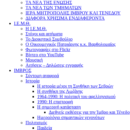
ΤΑ ΝΕΑ ΤΗΣ ΕΝΩΣΗΣ
ΤΑ ΝΕΑ ΤΩΝ ΤΜΗΜΑΤΩΝ
ΙΕΡΑ ΜΗΤΡΟΠΟΛΗΣ ΙΜΒΡΟΥ ΚΑΙ ΤΕΝΕΔΟΥ
ΔΙΑΦΟΡΑ ΧΡΗΣΙΜΑ ΕΝΔΙΑΦΕΡΟΝΤΑ
Ι.Ε.Μ.Θ.
Η Ι.Ε.Μ.Θ.
Στόχοι και αιτήματα
Το Διοικητικό Συμβούλιο
Ο Οικουμενικός Πατριάρχης κ.κ. Βαρθολομαίος
Φωτογραφίες στο Flickr
Βίντεο στο YouTube
Μουσική
Αιτήσεις – Δηλώσεις εγγραφής
ΙΜΒΡΟΣ
Σύντομη αναφορά
Ιστορία
Η ιστορία μέχρι τη Συνθήκη των Σεβρών
Η συνθήκη της Λωζάνης
1964-1990: Η πολιτική του αφελληνισμού
1990: Η επιστροφή
Η σημερινή κατάσταση
Διεθνείς εκθέσεις για την Ίμβρο και Τένεδο
Ημερολόγιο σημαντικών γεγονότων
Πολιτισμός
Παιδεία