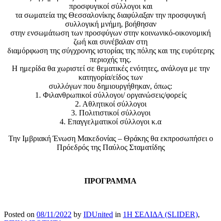
προσφυγικοί σύλλογοι και
τα σωματεία της Θεσσαλονίκης διαφύλαξαν την προσφυγική
συλλογική μνήμη, βοήθησαν
στην ενσωμάτωση των προσφύγων στην κοινωνικό-οικονομική
ζωή και συνέβαλαν στη
διαμόρφωση της σύγχρονης ιστορίας της πόλης και της ευρύτερης
περιοχής της.
Η ημερίδα θα χωριστεί σε θεματικές ενότητες, ανάλογα με την
κατηγορία/είδος των
συλλόγων που δημιουργήθηκαν, όπως:
1. Φιλανθρωπικοί σύλλογοι/ οργανώσεις/φορείς
2. Αθλητικοί σύλλογοι
3. Πολιτιστικοί σύλλογοι
4. Επαγγελματικοί σύλλογοι κ.α
Την Ιμβριακή Ένωση Μακεδονίας – Θράκης θα εκπροσωπήσει ο
Πρόεδρός της Παύλος Σταματίδης
ΠΡΟΓΡΑΜΜΑ
Posted on
08/11/2022
by
IDUnited
in
1Η ΣΕΛΙΔΑ (SLIDER)
,