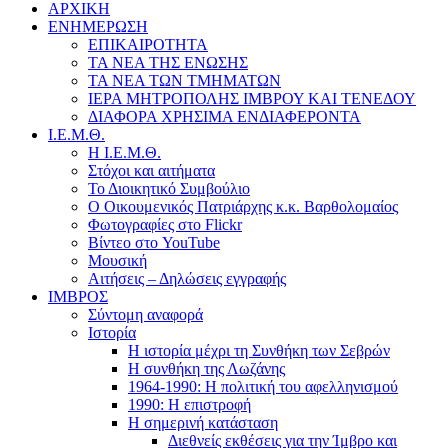
ΑΡΧΙΚΗ
ΕΝΗΜΕΡΩΣΗ
ΕΠΙΚΑΙΡΟΤΗΤΑ
ΤΑ ΝΕΑ ΤΗΣ ΕΝΩΣΗΣ
ΤΑ ΝΕΑ ΤΩΝ ΤΜΗΜΑΤΩΝ
ΙΕΡΑ ΜΗΤΡΟΠΟΛΗΣ ΙΜΒΡΟΥ ΚΑΙ ΤΕΝΕΔΟΥ
ΔΙΑΦΟΡΑ ΧΡΗΣΙΜΑ ΕΝΔΙΑΦΕΡΟΝΤΑ
Ι.Ε.Μ.Θ.
Η Ι.Ε.Μ.Θ.
Στόχοι και αιτήματα
Το Διοικητικό Συμβούλιο
Ο Οικουμενικός Πατριάρχης κ.κ. Βαρθολομαίος
Φωτογραφίες στο Flickr
Βίντεο στο YouTube
Μουσική
Αιτήσεις – Δηλώσεις εγγραφής
ΙΜΒΡΟΣ
Σύντομη αναφορά
Ιστορία
Η ιστορία μέχρι τη Συνθήκη των Σεβρών
Η συνθήκη της Λωζάνης
1964-1990: Η πολιτική του αφελληνισμού
1990: Η επιστροφή
Η σημερινή κατάσταση
Διεθνείς εκθέσεις για την Ίμβρο και