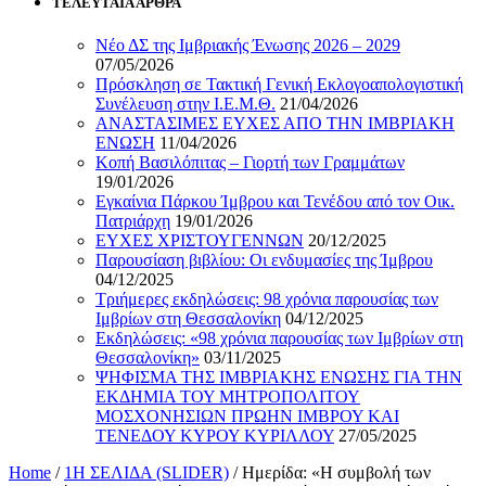
ΤΕΛΕΥΤΑΙΑ ΑΡΘΡΑ
Νέο ΔΣ της Ιμβριακής Ένωσης 2026 – 2029
07/05/2026
Πρόσκληση σε Τακτική Γενική Εκλογοαπολογιστική
Συνέλευση στην Ι.Ε.Μ.Θ.
21/04/2026
ΑΝΑΣΤΑΣΙΜΕΣ ΕΥΧΕΣ ΑΠΟ ΤΗΝ ΙΜΒΡΙΑΚΗ
ΕΝΩΣΗ
11/04/2026
Κοπή Βασιλόπιτας – Γιορτή των Γραμμάτων
19/01/2026
Εγκαίνια Πάρκου Ίμβρου και Τενέδου από τον Οικ.
Πατριάρχη
19/01/2026
ΕΥΧΕΣ ΧΡΙΣΤΟΥΓΕΝΝΩΝ
20/12/2025
Παρουσίαση βιβλίου: Οι ενδυμασίες της Ίμβρου
04/12/2025
Τριήμερες εκδηλώσεις: 98 χρόνια παρουσίας των
Ιμβρίων στη Θεσσαλονίκη
04/12/2025
Εκδηλώσεις: «98 χρόνια παρουσίας των Ιμβρίων στη
Θεσσαλονίκη»
03/11/2025
ΨΗΦΙΣΜΑ ΤΗΣ ΙΜΒΡΙΑΚΗΣ ΕΝΩΣΗΣ ΓΙΑ ΤΗΝ
ΕΚΔΗΜΙΑ ΤΟΥ ΜΗΤΡΟΠΟΛΙΤΟΥ
ΜΟΣΧΟΝΗΣΙΩΝ ΠΡΩΗΝ ΙΜΒΡΟΥ ΚΑΙ
ΤΕΝΕΔΟΥ ΚΥΡΟΥ ΚΥΡΙΛΛΟΥ
27/05/2025
Home
/
1Η ΣΕΛΙΔΑ (SLIDER)
/
Ημερίδα: «Η συμβολή των