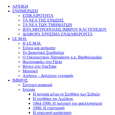
ΑΡΧΙΚΗ
ΕΝΗΜΕΡΩΣΗ
ΕΠΙΚΑΙΡΟΤΗΤΑ
ΤΑ ΝΕΑ ΤΗΣ ΕΝΩΣΗΣ
ΤΑ ΝΕΑ ΤΩΝ ΤΜΗΜΑΤΩΝ
ΙΕΡΑ ΜΗΤΡΟΠΟΛΗΣ ΙΜΒΡΟΥ ΚΑΙ ΤΕΝΕΔΟΥ
ΔΙΑΦΟΡΑ ΧΡΗΣΙΜΑ ΕΝΔΙΑΦΕΡΟΝΤΑ
Ι.Ε.Μ.Θ.
Η Ι.Ε.Μ.Θ.
Στόχοι και αιτήματα
Το Διοικητικό Συμβούλιο
Ο Οικουμενικός Πατριάρχης κ.κ. Βαρθολομαίος
Φωτογραφίες στο Flickr
Βίντεο στο YouTube
Μουσική
Αιτήσεις – Δηλώσεις εγγραφής
ΙΜΒΡΟΣ
Σύντομη αναφορά
Ιστορία
Η ιστορία μέχρι τη Συνθήκη των Σεβρών
Η συνθήκη της Λωζάνης
1964-1990: Η πολιτική του αφελληνισμού
1990: Η επιστροφή
Η σημερινή κατάσταση