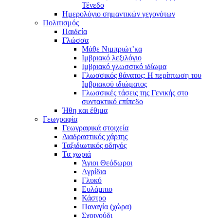
Τένεδο
Ημερολόγιο σημαντικών γεγονότων
Πολιτισμός
Παιδεία
Γλώσσα
Μάθε Νιμπριώτ’κα
Ιμβριακό λεξιλόγιο
Ιμβριακό γλωσσικό ιδίωμα
Γλωσσικός θάνατος: Η περίπτωση του
Ιμβριακού ιδιώματος
Γλωσσικές τάσεις της Γενικής στο
συντακτικό επίπεδο
Ήθη και έθιμα
Γεωγραφία
Γεωγραφικά στοιχεία
Διαδραστικός χάρτης
Ταξιδιωτικός οδηγός
Τα χωριά
Άγιοι Θεόδωροι
Αγρίδια
Γλυκύ
Ευλάμπιο
Κάστρο
Παναγία (χώρα)
Σχοινούδι