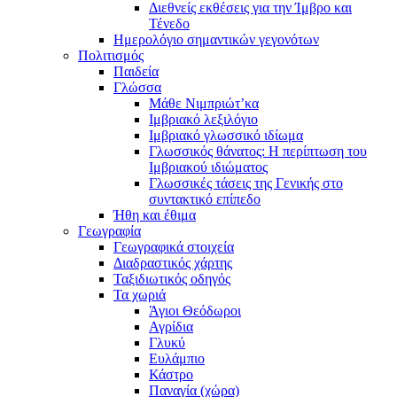
Διεθνείς εκθέσεις για την Ίμβρο και
Τένεδο
Ημερολόγιο σημαντικών γεγονότων
Πολιτισμός
Παιδεία
Γλώσσα
Μάθε Νιμπριώτ’κα
Ιμβριακό λεξιλόγιο
Ιμβριακό γλωσσικό ιδίωμα
Γλωσσικός θάνατος: Η περίπτωση του
Ιμβριακού ιδιώματος
Γλωσσικές τάσεις της Γενικής στο
συντακτικό επίπεδο
Ήθη και έθιμα
Γεωγραφία
Γεωγραφικά στοιχεία
Διαδραστικός χάρτης
Ταξιδιωτικός οδηγός
Τα χωριά
Άγιοι Θεόδωροι
Αγρίδια
Γλυκύ
Ευλάμπιο
Κάστρο
Παναγία (χώρα)