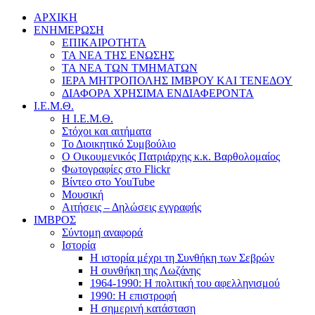
ΑΡΧΙΚΗ
ΕΝΗΜΕΡΩΣΗ
ΕΠΙΚΑΙΡΟΤΗΤΑ
ΤΑ ΝΕΑ ΤΗΣ ΕΝΩΣΗΣ
ΤΑ ΝΕΑ ΤΩΝ ΤΜΗΜΑΤΩΝ
ΙΕΡΑ ΜΗΤΡΟΠΟΛΗΣ ΙΜΒΡΟΥ ΚΑΙ ΤΕΝΕΔΟΥ
ΔΙΑΦΟΡΑ ΧΡΗΣΙΜΑ ΕΝΔΙΑΦΕΡΟΝΤΑ
Ι.Ε.Μ.Θ.
Η Ι.Ε.Μ.Θ.
Στόχοι και αιτήματα
Το Διοικητικό Συμβούλιο
Ο Οικουμενικός Πατριάρχης κ.κ. Βαρθολομαίος
Φωτογραφίες στο Flickr
Βίντεο στο YouTube
Μουσική
Αιτήσεις – Δηλώσεις εγγραφής
ΙΜΒΡΟΣ
Σύντομη αναφορά
Ιστορία
Η ιστορία μέχρι τη Συνθήκη των Σεβρών
Η συνθήκη της Λωζάνης
1964-1990: Η πολιτική του αφελληνισμού
1990: Η επιστροφή
Η σημερινή κατάσταση