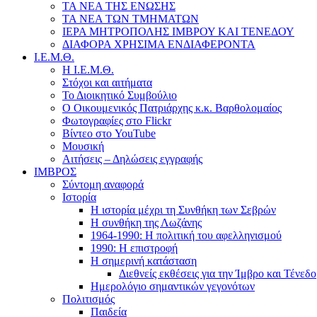
ΤΑ ΝΕΑ ΤΗΣ ΕΝΩΣΗΣ
ΤΑ ΝΕΑ ΤΩΝ ΤΜΗΜΑΤΩΝ
ΙΕΡΑ ΜΗΤΡΟΠΟΛΗΣ ΙΜΒΡΟΥ ΚΑΙ ΤΕΝΕΔΟΥ
ΔΙΑΦΟΡΑ ΧΡΗΣΙΜΑ ΕΝΔΙΑΦΕΡΟΝΤΑ
Ι.Ε.Μ.Θ.
Η Ι.Ε.Μ.Θ.
Στόχοι και αιτήματα
Το Διοικητικό Συμβούλιο
Ο Οικουμενικός Πατριάρχης κ.κ. Βαρθολομαίος
Φωτογραφίες στο Flickr
Βίντεο στο YouTube
Μουσική
Αιτήσεις – Δηλώσεις εγγραφής
ΙΜΒΡΟΣ
Σύντομη αναφορά
Ιστορία
Η ιστορία μέχρι τη Συνθήκη των Σεβρών
Η συνθήκη της Λωζάνης
1964-1990: Η πολιτική του αφελληνισμού
1990: Η επιστροφή
Η σημερινή κατάσταση
Διεθνείς εκθέσεις για την Ίμβρο και Τένεδο
Ημερολόγιο σημαντικών γεγονότων
Πολιτισμός
Παιδεία