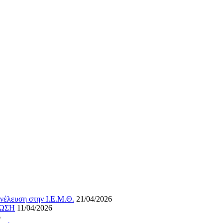
νέλευση στην Ι.Ε.Μ.Θ.
21/04/2026
ΝΩΣΗ
11/04/2026
6