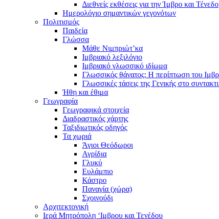
Διεθνείς εκθέσεις για την Ίμβρο και Τένεδο
Ημερολόγιο σημαντικών γεγονότων
Πολιτισμός
Παιδεία
Γλώσσα
Μάθε Νιμπριώτ’κα
Ιμβριακό λεξιλόγιο
Ιμβριακό γλωσσικό ιδίωμα
Γλωσσικός θάνατος: Η περίπτωση του Ιμβρ
Γλωσσικές τάσεις της Γενικής στο συντακτ
Ήθη και έθιμα
Γεωγραφία
Γεωγραφικά στοιχεία
Διαδραστικός χάρτης
Ταξιδιωτικός οδηγός
Τα χωριά
Άγιοι Θεόδωροι
Αγρίδια
Γλυκύ
Ευλάμπιο
Κάστρο
Παναγία (χώρα)
Σχοινούδι
Αρχιτεκτονική
Ιερά Μητρόπολη ‘Ιμβρου και Τενέδου